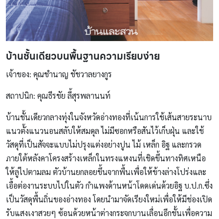
บ้านชั้นเดียวบนพื้นฐานความเรียบง่าย
เจ้าของ: คุณชำนาญ ชัชวาลยางกูร
สถาปนิก: คุณธีรชัย ลี้สุรพลานนท์
บ้านชั้นเดียวกลางทุ่งในจังหวัดอ่างทองที่เน้นการใช้เส้นสายระนาบ
แนวตั้งแนวนอนสลับให้สมดุล ไม่มีซอกหรือสันไว้เก็บฝุ่น และใช้
วัสดุที่เป็นสัจจะแบบไม่ปรุงแต่งอย่างปูน ไม้ เหล็ก อิฐ และกรวด
ภายใต้หลังคาโครงสร้างเหล็กในทรงแหงนที่เชิดขึ้นทางทิศเหนือ
ให้ลู่ไปตามลม ตัวบ้านยกลอยขึ้นจากพื้นเพื่อให้ข้างล่างโปร่งและ
เอื้อต่องานระบบไปในตัว กำแพงด้านหน้าโดดเด่นด้วยอิฐ บ.ป.ก.ซึ่ง
เป็นวัสดุพื้นถิ่นของอ่างทอง โดยนำมาจัดเรียงใหม่เพื่อให้มีช่องเปิด
รับแสงเงาสวยๆ ซ้อนด้วยหน้าต่างกระจกบานเลื่อนอีกชั้นเพื่อความ