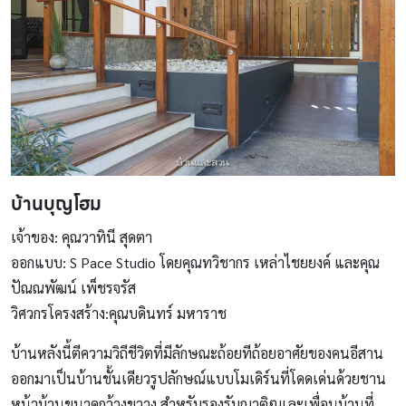
บ้านบุญโฮม
เจ้าของ: คุณวาทินี สุดตา
ออกแบบ: S Pace Studio โดยคุณทวิชากร เหล่าไชยยงค์ และคุณ
ปัณณพัฒน์ เพ็ชรจรัส
วิศวกรโครงสร้าง:คุณบดินทร์ มหาราช
บ้านหลังนี้ตีความวิถีชีวิตที่มีลักษณะถ้อยทีถ้อยอาศัยของคนอีสาน
ออกมาเป็นบ้านชั้นเดียวรูปลักษณ์แบบโมเดิร์นที่โดดเด่นด้วยชาน
หน้าบ้านขนาดกว้างขวาง สำหรับรองรับญาติๆและเพื่อนบ้านที่