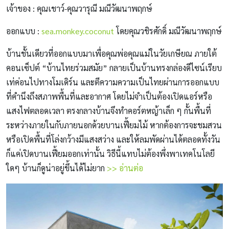
เจ้าของ : คุณเชาว์-คุณวารุณี มณีวัฒนาพฤกษ์
ออกแบบ :
sea.monkey.coconut
โดยคุณวชิรศักดิ์ มณีวัฒนาพฤกษ์
บ้านชั้นเดียวที่ออกแบบมาเพื่อคุณพ่อคุณแม่ในวัยเกษียณ ภายใต้
คอนเซ็ปต์ “บ้านไทยร่วมสมัย” กลายเป็นบ้านทรงกล่องดีไซน์เรียบ
เท่ค่อนไปทางโมเดิร์น และตีความความเป็นไทยผ่านการออกแบบ
ที่คำนึงถึงสภาพพื้นที่และอากาศ โดยไม่จำเป็นต้องเปิดแอร์หรือ
แสงไฟตลอดเวลา ตรงกลางบ้านจึงทำคอร์ตหญ้าเล็ก ๆ กั้นพื้นที่
ระหว่างภายในกับภายนอกด้วยบานเฟี้ยมไม้ หากต้องการจะชมสวน
หรือเปิดพื้นที่โล่งกว้างมีแสงสว่าง และให้ลมพัดผ่านได้ตลอดทั้งวัน
ก็แค่เปิดบานเฟี้ยมออกเท่านั้น วิธีนี้แทบไม่ต้องพึ่งพาเทคโนโลยี
ใดๆ บ้านก็ดูน่าอยู่ขึ้นได้ไม่ยาก
>> อ่านต่อ