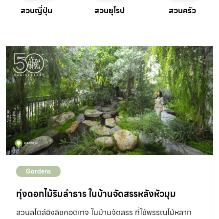
สวนญี่ปุ่น
สวนยุโรป
สวนครัว
Gardens
ทุ่งดอกไม้ริมลำธาร ในบ้านจัดสรรหลังหัวมุม
สวนสไตล์อิงลิชคอตเทจ ในบ้านจัดสรร ที่ใช้พรรณไม้หลาก