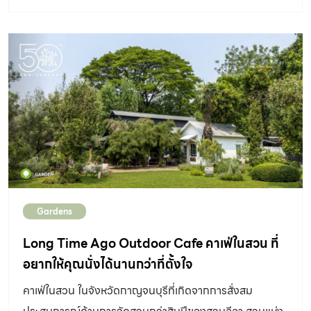
ข้างบ้าน ก็สามารถเนรมิตให้กลายเป็นสวรรค์สีเขียวสุดร่มรื่น
ได้ไม่ยาก แบบสวนขนาดเล็ก เหล่านี้เหมาะนำไปประยุกต์กับ
บ้านทาวน์เฮาส์ คอนโด หรือบ้านเดี่ยวที่มีพื้นที่จำกัด เราคัด
สรรไอเดียแต่งสวนขนาดเล็กที่ทั้งสวย ทั้งใช้งานได้จริง มาให้
คุณได้ลองนำไปปรับใช้กันแบบจุใจ พร้อมแล้วมาดูกันเลยว่า
แบบสวนขนาดเล็ก สไตล์ไหนจะโดนใจคุณที่สุด! สวนเล็กๆ
ขนาด 80 ตารางเมตร ที่เก็บบ่อน้ำและต้นลั่นทมเดิมไว้ ครั้ง
หนึ่งบ้านหลังนี้เคยใช้เป็นฉากบ้านของ “เป็นหนึ่ง” หรือ “คุณ
หมอปุริม” พระเอกเรื่องมาตาลดา ละครดังที่อยู่ในใจของใคร
หลายคน รวมถึงเจ้าของบ้านหลังนี้ด้วย ทำให้โจทย์หลักของ
Gardens
เจ้าของบ้านคือการเก็บลั่นทมและบ่อน้ำไว้ เพื่อคงบรรยากาศ
แบบในละคร นักจัดสวนจึงต้องแก้ไขปัญหาในพื้นที่จำกัด โดย
Long Time Ago Outdoor Cafe คาเฟ่ในสวน ที่
ตัดแต่งกิ่งบริเวณโคนต้นลั่นทมให้โล่ง พุ่มใบโปร่งเพื่อให้เห็น
อยากให้คุณนั่งได้นานกว่าที่ตั้งใจ
ลีลาของกิ่งมากขึ้น เข้ากับสวนทรอปิคัลและสวนญี่ปุ่นได้
คาเฟ่ในสวน ในจังหวัดกาญจนบุรีที่เกิดจากการสั่งสม
พร้อมปลูกไม้อื่นๆ เพื่อทำให้ภาพรวมของสวนและองค์