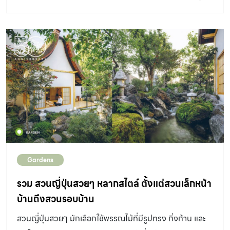
ผมเคยมาทำงานที่จังหวัดกาญจนบุรี แล้วรู้สึกชอบที่นี่ เพราะ
ปั้นสุนัขจิ้งจอกคิทสึเนะโซ เสาโทริอิ สะพานข้ามลำธารสไตล์
มีทั้งป่าและภูเขา อีกทั้งยังอยู่ไม่ไกลจากกรุงเทพฯ มากนัก จึง
ญี่ปุ่น ลำธารที่เต็มไปด้วยก้อนหินใหญ่เล็กซ้อนทับกัน รวมไป
เป็นความรู้สึกผูกพันและกลายเป็นความตั้งใจลึก ๆ ว่าสักวัน
ถึงพรรณไม้ที่เลือกใช้ ล้วนช่วยเติมเต็มให้ภาพสวนป่าญี่ปุ่น
หนึ่งอยากกลับมาซื้อที่ดินผืนนี้” คุณศักดิ์ เรืองพร้อม กล่าวถึง
ชัดเจนยิ่งขึ้น Design Directory : ออกแบบ คนสวน
จุดเริ่มต้นของการสร้างสวน“เดิมทีพื้นที่แห่งนี้เป็นที่โล่ง มี
Landscape ของประดับสวนอย่างซุ้มประตูญี่ปุ่นหรือที่เรียก
เพียงไม้ใหญ่ยืนต้นอยู่บางส่วน เช่น จามจุรี มะม่วง และสะเดา
ว่าเสาโทริอิ และสะพานข้ามลำธารสไตล์ญี่ปุ่น เป็นสัญลักษณ์ที่
แต่ด้วยลักษณะงานที่ต้องเดินทางอยู่ตลอดในช่วงแรกจึงยัง
เติมเต็มให้ภาพสวนญี่ปุ่นชัดยิ่งขึ้น ตั้งใจใช้เสาโทริอิสีเหลือง
ไม่ได้เข้ามาลงมือพัฒนาอย่างเต็มที่ […]
ต่างจากทั่วไปที่เป็นสีแดง เพื่อให้เด่นสะดุดตา และสร้าง
เอกลักษณ์ในงานออกแบบ ลำธารในสวนที่ยึดตามแนวร่องน้ำ
หลากเดิม ลำธารกว้าง 1-2 เมตร เพื่อให้ดูสมดุลกับขนาดพื้นที่
Gardens
สวน และรองรับปริมาณน้ำในฤดูน้ำหลากได้เพียงพอ ผืนดิน
รกร้างริมเชิงเขาเต็มไปด้วยต้นไม้ใหญ่เหมือนเป็นป่าขนาดย่อม
รวม สวนญี่ปุ่นสวยๆ หลากสไตล์ ตั้งแต่สวนเล็กหน้า
ผืนดินเป็นสโลปลาดไปถึงลำตะคองที่อยู่อีกฝั่งห่างไปกว่าร้อย
บ้านถึงสวนรอบบ้าน
เมตร วันนี้พื้นที่ถูกปรับใหม่ให้เป็นบ้านพักในชนบทแถบเกียว
สวนญี่ปุ่นสวยๆ มักเลือกใช้พรรณไม้ที่มีรูปทรง กิ่งก้าน และ
โตที่เงียบสงบ ท่ามกลางบรรยากาศสวนป่าธรรมชาติเหมือนที่