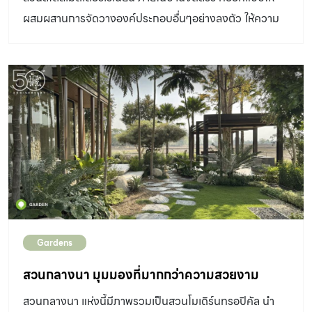
แนะนำสำหรับการจัด สวนญี่ปุ่นสวยๆ รวมภาพ สวนญี่ปุ่น
ผสมผสานการจัดวางองค์ประกอบอื่นๆอย่างลงตัว ให้ความ
สวยๆ หลากหลายสไตล์ หนังสือ “กว่าจะเป็นสวนญี่ปุ่น” เล่มนี้
รู้สึกละมุน สบายตา
ทำให้เราเข้าใจธรรมชาติของสวนญี่ปุ่น ที่มาแต่ละช่วงของ
ประวัติศาสตร์สวน หลักคิดของคนญี่ปุ่นและรูปแบบสวนแต่ละ
ยุคสมัย โดยเริ่มจาก ภาคแรก (บทที่1-10) นำเสนอความหมาย
และความเป็นมาของสวนญี่ปุ่น ภาคสอง (บทที่11-20) นำ
เสนอปรัชญาการลงมือจัดและดูแลสวนญี่ปุ่นตามแบบฉบับ
ของคนญี่ปุ่น ทั้งการวางหิน ปลูกต้นไม้ จัดวางองค์ประกอบ
ต่างๆ และภาคสาม (บทที่21-25) ให้เห็นถึงโครงสร้างสวนและ
ภาพของสวนญี่ปุ่นนับจากนี้ โดยผู้เขียน คุณภูริวัจน์ วรากิติ
ยาวิโรจกุล ผู้เชี่ยวชาญการจัดสวนญี่ปุ่นที่หลงใหลในปรัชญา
วาบิซาบิ จะค่อยๆพาผู้อ่านเดินทางผ่านทุกแนวคิดที่ก่อให้เกิด
Gardens
[…]
สวนกลางนา มุมมองที่มากกว่าความสวยงาม
สวนกลางนา แห่งนี้มีภาพรวมเป็นสวนโมเดิร์นทรอปิคัล นำ