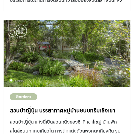
ประสบการณ์ด้านการจัดสวนกว่าสิบปีของสวนลีลา สวนแห่ง
ประกอบต่างๆ ดูกลมกลืนกัน >> อ่านต่อ สวนสไตล์
นี้ไม่ได้ถูกสร้างขึ้นมาเพียงเพื่อความสวยงาม แต่ออกแบบเพื่อ
เมดิเตอร์เรเนียน สวย เรียบ ละมุน แบบ Pinterest สวนสไตล์
ชวนให้อยากหยุดพัก อยู่ต่อ และใช้เวลาสัมผัสบรรยากาศของ
เมดิเตอร์เรเนียนภายในบ้านจัดสรร ที่ออกแบบให้ผสมผสาน
สวนรอบตัว Design Directory : จัดสวน บริษัทสวนลีลา
การจัดวางองค์ประกอบอื่นๆอย่างลงตัว ให้ความรู้สึกละมุน
จำกัด อาคารห้องนั่งเล่นที่ตั้งใจออกแบบและตกแต่งภายในให้
สบายตา และมีเอกลักษณ์เฉพาะตัวจากรายละเอียดเล็ก ๆ ที่
เป็นห้องนั่งเล่นสไตล์ฝรั่ง บ่อบัวรูปวงกลม ลึกประมาณ 50
ใส่ใจ ราวกับยกภาพจาก Pinterest […]
เซนติเมตร พร้อมจัดวางประติมากรรมน้ำพุรูปปลาที่นำมาทำสี
ใหม่ เพื่อให้เข้ากับอาคารห้องนั่งเล่นและรั้วสีดำด้านหน้า น้อง
ปลื้ม-ตรีเดช เรืองพร้อม ลูกชายคนโต ที่มักใช้เวลาในช่วงวัน
หยุดและปิดเทอมมาช่วยดูแลธุรกิจของครอบครัว คาเฟ่ในสวน
แห่งนี้เกิดจากการเดินทางตลอดกว่าสิบปีที่สั่งสม
Gardens
ประสบการณ์ด้านการจัดสวน พร้อมทั้งสะสมของแต่งสวนไว้
มากมาย จนกลายมาเป็น Long Time Ago Outdoor Cafe
สวนป่าญี่ปุ่น บรรยากาศหมู่บ้านชนบทริมเชิงเขา
คาเฟ่ในสวน ที่ถ่ายทอดเสน่ห์และตัวตนตามแบบฉบับของสวน
สวนป่าญี่ปุ่น แห่งนี้เป็นส่วนหนึ่งของชิ-กิ เขาใหญ่ บ้านพัก
ลีลา กาลครั้งหนึ่งนานมาแล้ว “เมื่อหลายปีก่อน ตั้งแต่ปี 2538
สไตล์ชนบทแถบเกียวโต การตกแต่งด้วยพวกตะเกียงหิน รูป