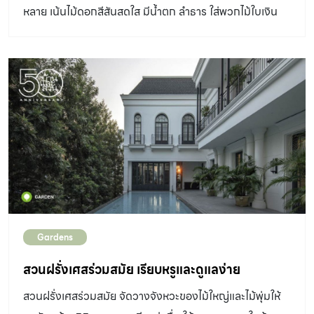
หลาย เน้นไม้ดอกสีสันสดใส มีน้ำตก ลำธาร ใส่พวกไม้ใบเงิน
เติมอารมณ์แบบสวนฝรั่ง
Gardens
สวนฝรั่งเศสร่วมสมัย เรียบหรูและดูแลง่าย
สวนฝรั่งเศสร่วมสมัย จัดวางจังหวะของไม้ใหญ่และไม้พุ่มให้