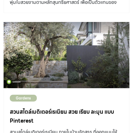
พุ่มใบสวยงามตามหลักสุนทรียศาสตร์ เพื่อเป็นตัวแทนของ
อยู่ในประเทศญี่ปุ่น ที่นี่คือสวน 4 ฤดูที่ “ชิ-กิ เขาใหญ่” (Chi-
ความหมายทางจิตวิญญาณและวัฒนธรรมที่มีความสำคัญ
Ki Khaoyai) “พื้นที่มีปัญหาหลายอย่างครับ มีต้นไม้ใหญ่
ต่อชาวญี่ปุ่น เช่น ดอกบัว ที่สื่อแทนสัญลักษณ์ทางพุทธ
ค่อนข้างแน่น ทั้งสัก กัลปพฤกษ์ ชงโค ประดู่ มะม่วง ลิ้นจี่
ศาสนา หรือต้นสนที่หมายถึงการมีอายุยืนนาน รวมถึงใช้เป็น
มะขาม และยังมีหินก้อนใหญ่ ๆ ฝังอยู่ใต้ดินจำนวนมาก
สัญลักษณ์ของการเปลี่ยนแปลงตามธรรมชาติ เช่น สีของ
ลักษณะพื้นที่เป็นสโลปลาดชันตั้งแต่เชิงเขาลงไปถึงลำตะคอง
ใบไม้ที่เปลี่ยน หรือดอกไม้ที่ออกตามฤดูกาล ซึ่งหากอยากให้
ที่อยู่ด้านล่างอีกฝั่ง มีความต่างระดับถึง 15 […]
อารมณ์ของสวนเป็นสไตล์ญี่ปุ่นอาจต้องเลือกใช้พรรณไม้ของ
บ้านเราที่ให้ความรู้สึกใกล้เคียง เช่น ชบาเมเปิ้ล แทนเมเปิ้ล และ
อาจจัดวางกระถางบอนไซตกแต่งในบางจุดตามความเหมาะ
สม สวนญี่ปุ่นสวยๆ ในเรื่องการดูแลนั้นค่อนข้างง่าย เพราะไม่
ต้องตัดหญ้าบ่อยๆ แต่อาจจะต้องตัดแต่งไม้พุ่มบางส่วนให้มี
Gardens
ลักษณะเป็นพุ่มกลมๆ และตัดเล็มไม้ไผ่บ้างเมื่อกิ่งก้านสูงขึ้น
นอกจากนี้การปลูกไผ่มักจะต้องคอยหมั่นเก็บกวาดใบอยู่เสมอ
สวนสไตล์เมดิเตอร์เรเนียน สวย เรียบ ละมุน แบบ
จึงอาจเลือกปลูกในมุมเล็กๆ หรือเลือกใช้พรรณไม้ที่มีลักษณะ
Pinterest
ใบใกล้เคียงแทน เพื่อลดความถี่ในการเก็บกวาดลง พรรณไม้
สวนสไตล์เมดิเตอร์เรเนียน ภายในบ้านจัดสรร ที่ออกแบบให้