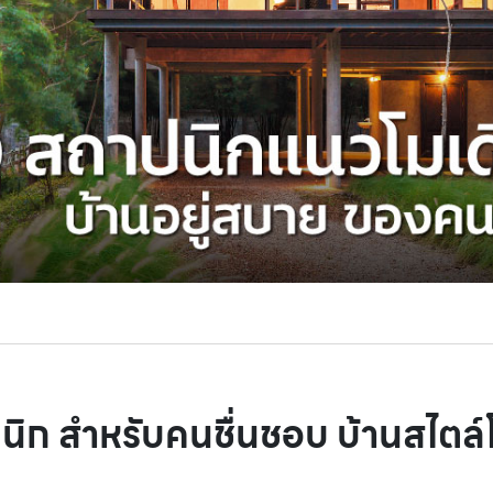
ิก สำหรับคนชื่นชอบ บ้านสไตล์โ