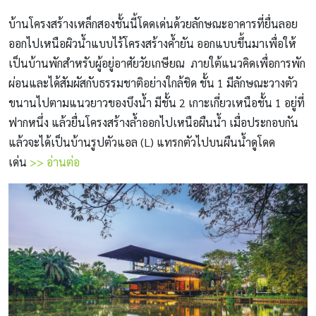
บ้านโครงสร้างเหล็กสองชั้นนี้โดดเด่นด้วยลักษณะอาคารที่ยื่นลอย
ออกไปเหนือผิวน้ำแบบไร้โครงสร้างค้ำยัน ออกแบบขึ้นมาเพื่อให้
เป็นบ้านพักสำหรับผู้อยู่อาศัยวัยเกษียณ ภายใต้แนวคิดเพื่อการพัก
ผ่อนและได้สัมผัสกับธรรมชาติอย่างใกล้ชิด ชั้น 1 มีลักษณะวางตัว
ขนานไปตามแนวยาวของบึงน้ำ มีชั้น 2 เกาะเกี่ยวเหนือชั้น 1 อยู่ที่
ฟากหนึ่ง แล้วยื่นโครงสร้างล้ำออกไปเหนือผืนน้ำ เมื่อประกอบกัน
แล้วจะได้เป็นบ้านรูปตัวแอล (L) แทรกตัวไปบนผืนน้ำดูโดด
เด่น
>> อ่านต่อ