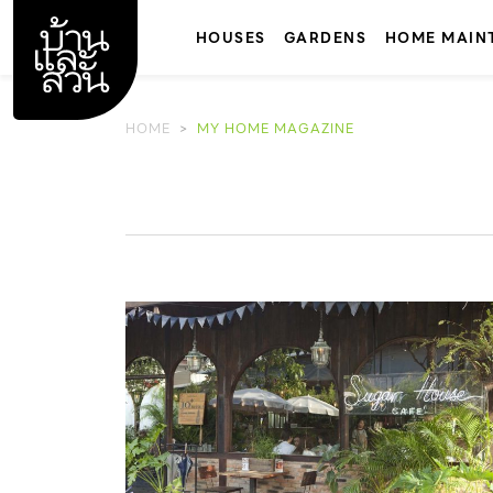
Skip
to
HOUSES
GARDENS
HOME MAIN
content
HOME
MY HOME MAGAZINE