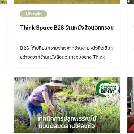
Lifestyle
์
Think Space B2S ร้านหนังสือนอกกรอบ
B2S ได้เปลี่ยนความจำเจจากร้านขายหนังสือเดิมๆ
สร้างสรรค์ร้านหนังสือนอกกรอบอย่าง Think
Space B2S ที่ห้างเซ็นทรัลเฟสติวัลอีสต์วิลล์ โดย
มีพื้นที่ทั้งหมด 2 ชั้นด้วยกัน ภายใน Think
Space รวบรวมไลฟ์สไตล์ของคนยุคใหม่ไว้อย่าง
ลงตัว โดยแบ่งออกเป็น 5 พื้นที่ด้วยกัน
NETWORKING SPACE พื้นที่ไฮไลท์ของร้าน
หนังสือนอกกรอบแห่งนี้ เปิดให้กับผู้ต้องการหาไอ
เดีย หาแรงบันดาลใจ หรือ นั่งทำงาน สามารถใช้
พื้นที่บริเวณนี้ได้ฟรีทั้งวัน พร้อมทั้ง wifi และ ปลั๊ก