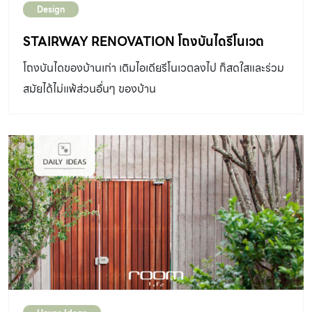
Design
STAIRWAY RENOVATION โถงบันไดรีโนเวต
โถงบันไดของบ้านเก่า เติมไอเดียรีโนเวตลงไป ก็สดใสและร่วม
สมัยได้ไม่แพ้ส่วนอื่นๆ ของบ้าน