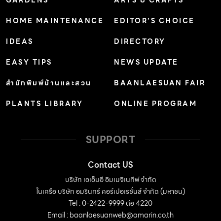
GARDENS
ARTS & CRAFTS
เปลี่ยนจากบ้านเป็นหอพัก จริงๆแล้วต่อเติมห้องต่างๆ ออกมา
จากอาคารเดิม ต้องมีระยะถอยร่นจากรั้วด้วยนะ – ชั้น 1 ผนัง
HOME MAINTENANCE
EDITOR’S CHOICE
ด้านติดรั้วเป็นผนังทึบ ต้องห่างจากรั้วอย่างน้อย 0.50 เมตร
IDEAS
DIRECTORY
– ชั้น 1 ผนังด้านติดรั้วมีหน้าต่าง ประตู หรือช่องเปิดต้องห่าง
จากรั้วอย่างน้อย 2 เมตร – ชั้น 2 ผนังด้านติดรั้วมีหน้าต่าง
EASY TIPS
NEWS UPDATE
[…]
สำนักพิมพ์บ้านและสวน
BAANLAESUAN FAIR
PLANTS LIBRARY
ONLINE PROGRAM
SUPPORT
Contact US
บริษัท เอเอ็มอี อิมเมจิเนทีฟ จำกัด
ในเครือ บริษัท อมรินทร์ คอร์เปอเรชั่นส์ จำกัด (มหาชน)
Tel : 0-2422-9999 ต่อ 4220
Email :
baanlaesuanweb@amarin.co.th