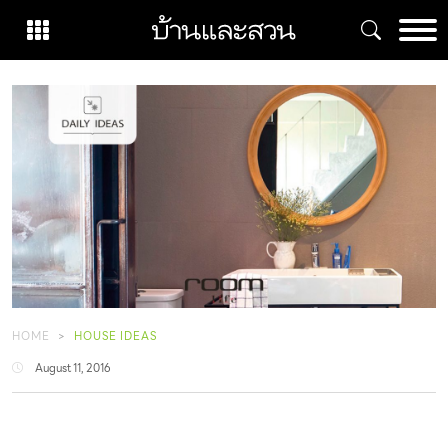
Skip
to
content
HOME
HOUSE IDEAS
August 11, 2016