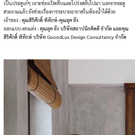
เป็นประตูเก๋ๆ เจาะช่องเปิดทึบและโปร่งสลับไปมา นอกจากจะดู
สวยงามแล้ว ยังช่วยเรื่องการระบายอากาศในห้องน้ำได้ด้วย
เจ้าของ :
คุณสิริศักดิ๋ พิทักษ์-คุณลุค ยัง
ออกแบบ-ตกแต่ง :
คุณลุค ยัง บริษัทสถาปนิกคิดดี จํากัด และคุณ
สิริศักดิ์ พิทักษ์ บริษัท GooodLux Design Consultancy จํากัด