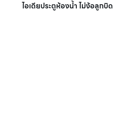
ไอเดียประตูห้องน้ำ ไม่ง้อลูกบิด