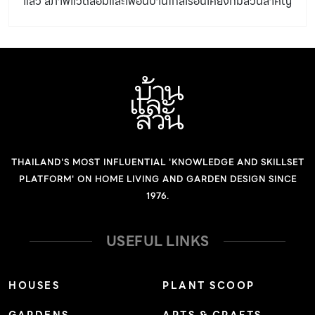
แล้ว สภาพแวดล้อมและเพื่อนบ้านใกล้เรือนเคียงก็มีส่วนสำคัญ
ไม่น้อย มีปัญหากระทบกระทั่งมากมายที่เกิดขึ้นระหว่างเพื่อน
บ้าน ซึ่งทำให้ชีวิตในบ้านขาดความสุขไปเลย มาดูกันว่าปัญหา
เหล่านั้นคืออะไร และมีวิธีจะรับมือกับเรื่องเหล่านั้นอย่างไรบ้าง
ปัญหาเพื่อนบ้าน ต่อเติมตามใจ เพราะบ้านใครบ้านมัน “ข้าง
บ้านต่อเติมจนบ้านเราอึดอัด ดูแล้วต้องผิดกฎหมายแน่ อยาก
ทราบว่าการต่อเติมที่ถูกต้องเป็นอย่างไร” ปัญหาเหล่านี้จะไม่
เกิดขึ้นเลยหากแต่ละบ้านศึกษาและปฏิบัติตามกฎหมายในการ
THAILAND'S MOST INFLUENTIAL 'KNOWLEDGE AND SKILLSET
ก่อสร้างอย่างถูกต้อง นอกจากจะต่อเติมได้อย่างสบายใจแล้ว
PLATFORM' ON HOME LIVING AND GARDEN DESIGN SINCE
ก็จะไม่รบกวนเพื่อนบ้านของเราด้วย ไม่ว่าจะเป็นการก่อสร้าง
1976.
หรือดัดแปลง เราต้องขออนุญาตในการกระทำดังกล่าวก่อน
โดยต้องขออนุญาตเมื่อ 1. สร้างอาคารใหม่ทั้งหมด 2. ต่อเติม
USEFUL LINKS
หรือดัดแปลงอาคารที่มีอยู่แล้วเกินกว่า 5 ตารางเมตร 3.
ก่อสร้าง ดัดแปลงอาคาร ผิดไปจากแบบแปลนที่ได้รับอนุญาต
HOUSES
PLANT SCOOP
4. รื้อถอน เคลื่อนย้าย หรือเปลี่ยนการใช้งานอาคาร เช่น