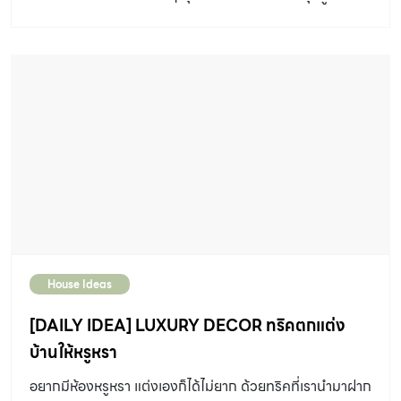
เป็นกิจกรรมโปรด ไว้ในมุมเล็กๆ ของบ้าน ให้ได้ใช้เวลา ได้มอง
เห็น ได้หยิบ ได้จับ สักเล็กน้อย ก็ช่วยฮีลใจเติมพลังชีวิตได้ บ้าน
และสวน พามาดู 3 มุมดีต่อใจ ที่หลายๆ คนอาจมีอยู่ที่บ้าน หรือ
บางบ้านก็มีทั้ง 3 มุมนี้เลยก็ไม่ผิดกติกา Coffee Corner
กิจกรรมสุดรักของเหล่า Coffee Lover ถึงจะใช้เวลากับมุมนี้
เพียงวันละไม่กี่นาที แต่ก็พร้อมที่จะ ตกแต่งจัดเต็ม วางโชว์
เหล่าอุปกรณ์หลัก อุปกรณ์เสริม รวมไปถึงเมล็ดกาแฟ ให้เห็น
กันอย่างพร้อมหน้า มาลองดูข้อมูลที่น่าสนใจ ในการจัดมุม
กาแฟสุดรักด้วยกัน ความสูงของเคาน์เตอร์ ที่เหมาะสม โดย
มาตรฐานแล้วอยู่ที่ประมาณ 85 เซนติเมตร ซึ่งเป็นความสูง ที่
House Ideas
คนที่มีความสูงต่างกันยังใช้งานได้สะดวก หลีกเลี่ยงเคาน์เตอร์
ที่เตี้ยไป เพราะจะต้องก้มตัวลงเพื่อการใช้งาน ระดับความสูง
[DAILY IDEA] LUXURY DECOR ทริคตกแต่ง
จึงควรปรับให้เหมาะสม และเพื่อความสะดวกในการยืน ควรมี
บ้านให้หรูหรา
ระยะกันเตะ (ที่ว่างบริเวณฐานเคาน์เตอร์) สูง 10 เซนติเมตร
อยากมีห้องหรูหรา แต่งเองก็ได้ไม่ยาก ด้วยทริคที่เรานำมาฝาก
ลึก […]