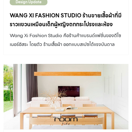
Design Update
WANG XI FASHION STUDIO ร้านขายเสื้อผ้าที่มี
ราวเเขวนเหมือนเด็กผู้หญิงถกกระโปรงและห้อง
ลองเสื้ออยู่กลางร้าน
Wang Xi Fashion Studio คือร้านค้าแบรนด์แฟชั่นของดีไซ
เนอร์อิสระ โดยตัว ร้านเสื้อผ้า ออกแบบสเปซได้แรงบันดาล
ใจมาจาก "เสื้อผ้า"และเส้นโค้งอย่างเป็นอิสระของ"ผ้า"