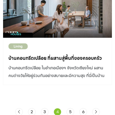
เพลินจิต ในพื้นที่กว้างขึ้นกว่า 2,500 ตารางเมตร เพื่อตอบ
จังหวะของมวลที่ว่าง ภายในบ้านจะช่วยลดความอึดอัดของ
สนองความต้องการเฟอร์นิเจอร์ และของตกแต่งบ้านแบรนด์
การเป็นบ้านแบบอาคารหลายชั้นลง สร้างความรู้สึกสบาย
หรูระดับพรีเมียมที่เพิ่มมากขึ้น ปัจจุบันบริษัทนำเข้าแบรนด์
อย่างที่บ้านควรจะเป็นได้มากขึ้น นอกจากนี้ในชั้น 3 และ 4
เฟอร์นิเจอร์ระดับไฮเอนด์จากทั่วโลก ซึ่งผ่านการคัดสรรอย่าง
ของบ้านหลังนี้ ที่เป็นพื้นที่ส่วนตัวอย่างห้องนอนนั้น […]
พิถีพิถันเข้ามาจัดจำหน่ายในประเทศไทยด้วยกันกว่า 10
แบรนด์ อาทิ Poliform, Flexform, Arclinea,
Living
Dornbracht, Caracole, Poggenpohl เป็นต้น โดย
ครอบคลุมทุกสไตล์การตกแต่งและทุกพื้นที่ภายในบ้าน ตั้งแต่
บ้านคอนกรีตเปลือย ที่ผสานสู่พื้นที่ของครอบครัว
ห้องนอน ห้องทำงาน ห้องนั่งเล่น ห้องน้ำ และห้องครัว โดยใน
บ้านคอนกรีตเปลือย ในอำเภอเมืองฯ จังหวัดเชียงใหม่ ผสาน
ปีนี้บริษัทมีแผนรุกตลาดระดับไฮเอนด์เพิ่มขึ้น จึงเน้นการ
คนต่างวัยให้อยู่ร่วมกันอย่างสบายและมีความสุข ที่นี่เป็นบ้าน
วางแผนและทำงานร่วมกับสถาปนิกและนักออกแบบตกแต่ง
ของสองทันตแพทย์ที่อยู่อาศัยร่วมกับคุณพ่อคุณแม่ โดดเด่น
ภายในอย่างใกล้ชิด เพื่อสร้างสรรค์งานออกแบบที่ทรงคุณค่า
ด้วยการออกแบบที่แสดงออกถึงสัจวัสดุ ด้วยการเลือกใช้
สมบูรณ์แบบ และตอบสนองความต้องการของลูกค้าให้มาก
คอนกรีตเปลือยผิว ภายใต้รูปลักษณ์ของ บ้านคอนกรีตเปลือย
ที่สุด “บุคคลากรคือสินทรัพย์ที่มีค่าที่สุดของบริษัท ปีนี้เราจึง
พร้อมกับการกำหนดช่องเปิดของอาคารให้สอดคล้องกับ
มุ่งเน้นสร้างทีมงานให้แข็งแกร่งยิ่งขึ้น ขณะเดียวกันก็มองหา
2
3
4
5
6
ธรรมชาติโดยรอบ รวมไปถึงการใช้องค์ประกอบที่ยอมให้แสง