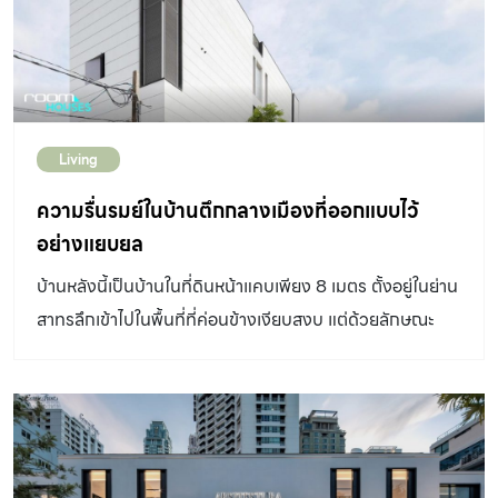
จ้าเกินไปก็อาจทำให้รู้สึกผ่อนคลายได้ยาก โดยเฉพาะกับ
เปิดที่เห็นท้องฟ้าได้ สวน และแมกไม้นั้น มีการเติบโตต่างจาก
ประเทศไทย ประเทศที่แดดช่างร้อนแรง สภาวะน่าสบายของ
อาคาร เวลาที่ดำเนินไปจะทำให้ผู้อยู่อาศัยรู้สึกถึงความผูกพันที่
บ้านหลังนี้ จึงเป็นการเปิดรับแสงธรรมชาติแต่พอดี ในเงาสลัว
เกิดขึ้นอย่างเป็นรูปธรรม ซึ่งนี่ก็อาจเป็นอีกฟังก์ชันหนึ่งที่สวน
ที่อบอุ่น และผ่อนคลาย ผสานพื้นที่พิเศษของครอบครัว การ
กลางบ้านอันมีต้นไม้ใหญอย่างต้นแจงต้นนี้จะให้ได้ โดยเฉพาะ
ออกแบบฟาซาดทางทิศเหนือที่สูงจากพื้นจรดเพดานชั้นสอง
บ้านที่ต้องการสร้างช่วงเวลาที่ลูกจะได้เติบโตไปพร้อมกับบ้าน
Living
ในพื้นที่แบบ Double Volume นั้น จึงทำหน้าที่ช่วยเปิดให้
อย่างบ้านหลังนี้ บ้านของคนรักการอ่าน (หนังสือ) ธรรมชาติ
แสงธรรมชาติและลมให้สามารถเข้าถึงพื้นที่ภายในได้สะดวก
ความรื่นรมย์ในบ้านตึกกลางเมืองที่ออกแบบไว้
และความงามการที่บ้านล้อมคอร์ตนั้น หมายถึงการที่มีทาง
อีกทั้งระแนงไม้ที่ยึดติดไว้กับบานเปิดที่มีบานกระจกนั้น ยัง
อย่างแยบยล
สัญจร หรือระเบียงทางเดินอยู่ในเกือบทุกส่วนของบ้าน ผู้
ช่วยให้ผู้อยู่อาศัยสามารถเลือกได้ว่าจะเปิดรับลมธรรมชาติ
ออกแบบจึงได้ใช้พื้นที่เหล่านี้ ตอบสนองความต้องการของ
บ้านหลังนี้เป็นบ้านในที่ดินหน้าแคบเพียง 8 เมตร ตั้งอยู่ในย่าน
หรือใช้การปรับอากาศ แต่ระแนงไม้เหล่านี้ ก็ยังช่วยสร้างความ
เจ้าของบ้านนั่นก็คือใช้เป็นพื้นที่เก็บหนังสือ ของสะสมที่มีเรื่อง
สาทรลึกเข้าไปในพื้นที่ที่ค่อนข้างเงียบสงบ แต่ด้วยลักษณะ
เป็นส่วนตัว และกรองแสงภายนอกให้พอดีกับบรรยากาศผ่อน
ราว และผลงานศิลปะไปพร้อมกัน ด้วยโจทย์ที่มาจากความเป็น
ที่ดิน และความต้องการพื้นที่ใช้สอย การออกแบบให้บ้านหลังนี้
คลายภายในไปพร้อมกัน พื้นที่ภายในออกแบบให้เป็นโถงสูง
คนรักการอ่าน […]
มีลักษณะแบบตึกสูง 4 ชั้น จึงเป็นคำตอบ DESIGNER
แบบ Double Volume ที่รวมพื้นที่ส่วนกลางเพื่อให้สมาชิก
DIRECTORYออกแบบ: INchan Atelier ด้วยฝีมือการ
ครอบครัวได้ใช้เวลาร่วมกัน ทั้งยังเป็นการปรับใช้พื้นที่ของ
ออกแบบของ INchan Atelier บ้านหลังนี้ จึงไม่ใช่เพียงบ้าน
บ้านที่ไม่มากนักให้เกิดเป็นพื้นที่ซ้อนทับที่ลงตัวระหว่างห้องนั่ง
ตึกหน้าแคบธรรมดา แต่ยังเต็มเปี่ยมไปด้วยสุนทรียะ และความ