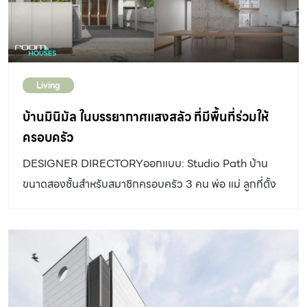
ลูกของครอบครัวเจ้าของบ้าน การทำบ้านเดี่ยวที่มีพื้นที่จึงเป็น
คำตอบที่ทำให้เกิดเป็นบ้านหลังนี้ขึ้นมา บรรยากาศที่คำว่า
“ครอบครัว” จะดำเนินไปในอนาคตอันใกล้ รวมถึงในระยะยาว
จึงก่อรูปเป็นคำว่า “สงบ” ขึ้นมา.ความสงบในที่นี้ มิใช่เพียง
Living
ความสงบในความเป็นบ้าน แต่ยังรวมถึงในแง่ของจิตใจ
ความรู้สึกร่วมของการได้มีพื้นที่ของกันและกัน การได้ใช้เวลา
บ้านมินิมัล ในบรรยากาศแสงสลัว ที่มีพื้นที่ร่วมให้
อยู่ใน Space ที่บรรจงเรียงร้อยเอาเรื่องราว และความงามเข้า
ครอบครัว
ด้วยกันอย่างลงตัว บ้านล้อมคอร์ต สร้างความเป็นส่วนตัว
DESIGNER DIRECTORYออกแบบ: Studio Path บ้าน
จากภายใน และเชื่อมโยงกับโลกใบนี้การออกแบบให้บ้านเป็น
ขนาดสองชั้นสำหรับสมาชิกครอบครัว 3 คน พ่อ แม่ ลูกที่ตั้ง
บ้านล้อมคอร์ตนั้น ไม่เพียงแต่ช่วยสร้างความเป็นส่วนตัวที่จับ
อยู่ในพื้นที่สมุทรปราการหลังนี้ ตั้งอยู่ในพื้นที่ที่รายล้อมไปด้วย
ต้องได้ให้เกิดขึ้น แต่ยังรวมไปถึงการร้อยเรื่องราว และ
บ้าน และอาคารอื่น ๆ โดยรอบ จึงทำให้การออกแบบจำเป็นที่จะ
กิจกรรมของทุกคนในบ้านให้รับรู้ซึ่งกันและกันได้อีกด้วย
ต้องสร้างให้เกิดความเป็นส่วนตัว ในขณะที่ต้องเปิดรับบริบท
.พื้นที่ว่าง ซึ่งก็คือ สวน ที่อยู่กึ่งกลางของบ้านนั้น ช่วยเป็น
แสง และลมให้เข้าสู่ตัวบ้านได้สะดวกด้วยเช่นกัน บ่อยครั้งที่
เหมือนฉากหน้าให้กับเรื่องราวภายในบ้าน เป็นส่วนเชื่อมโยงทุก
ความโปร่ง โล่ง มักมาพร้อมกับแสงที่สว่างสดใส แต่แสงที่เจิด
อย่าง ทั้งยังนำพาบรรยากาศเชื่อมโยงไปสู่ภายนอกผ่านช่อง