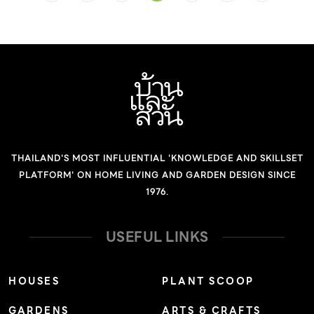
โอกาสทางการตลาดใหม่ๆ โดยประเมินจากแนวโน้มที่มี
ธรรมชาติเข้ามาเติมเต็มในพื้นที่ของบ้านวิวดอยสุเทพ ช่วยให้
ศักยภาพ ซึ่งไม่ได้จำกัดเฉพาะเฟอร์นิเจอร์เท่านั้น เรามองเห็น
บ้านของคนต่างวัยหลังนี้ มีความน่าสนใจเป็นอย่างมากเปิดรับ
โอกาสใหม่ๆ ของตลาดระดับบนในหลากหลายธุรกิจ ไม่ว่าจะ
ธรรมชาติอย่างลงตัว #พื้นที่ส่วนกลางพื้นที่ของครอบครัว
เป็นสินค้าอุปโภคบริโภค สินค้าเพื่อสุขภาพ หรือโรงแรมรูปแบบ
พื้นที่หลักของบ้านหลังนี้ คือโต๊ะตัวใหญ่ที่อยู่ติดกับครัวเปิด
ใหม่ที่ยังไม่เคยมีใครนำเสนอมาก่อน ซึ่งทั้งหมดนี้อยู่ในระหว่าง
ของบ้าน พื้นที่นี้ตั้งอยู่กลางโถงที่รับแสงธรรมชาติจากสกา
ศึกษาและเตรียมความพร้อม ส่วนเป้าหมายของปีนี้ เราตั้งเป้า
ยไลท์ด้านบน ช่วยให้บรรยากาศของพื้นที่นี้ มีการเปลี่ยนแปลง
เติบโต 20%” นายสมชัย […]
ที่สอดรับกับธรรมชาติโดยรอบตลอดทั้งวัน การมีพื้นที่
THAILAND'S MOST INFLUENTIAL 'KNOWLEDGE AND SKILLSET
อเนกประสงค์ที่ให้ความรู้สึกว่าเป็นที่ของทุกคน ช่วยให้ความ
PLATFORM' ON HOME LIVING AND GARDEN DESIGN SINCE
สัมพันธ์ของทุกคนในครอบครัวมีความแน่นแฟ้นมากยิ่งขึ้น
1976.
เพราะในทุกครั้งที่สมาชิกในบ้านเดินผ่านพื้นที่นี้จะต้องได้พบ
กับสมาชิกคนอื่น ๆ ในบ้านอยู่เสมอ โดยเฉพาะกับบ้านที่มีผู้สูง
USEFUL LINKS
อายุอาศัยเช่นนี้ การได้ทักทายและมีพื้นที่ร่วมกันนับว่าเป็นองค์
ประกอบที่สำคัญอย่างยิ่ง #สัจวัสดุที่เชื่อมโยงกับธรรมชาติ
HOUSES
PLANT SCOOP
พื้นที่เกือบทั้งหมดของบ้านเป็นเนื้อแท้ของตัววัสดุเอง ไล่มา
GARDENS
ARTS & CRAFTS
ตั้งแต่ผิวภายนอกที่เป็นคอนกรีตเปิดเปลือยผิวไม้แบบ ผนัง