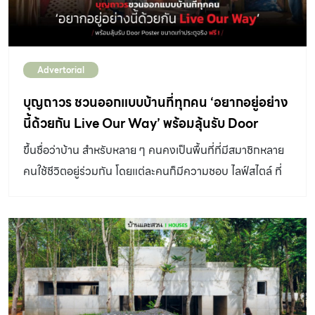
Advertorial
บุญถาวร ชวนออกแบบบ้านที่ทุกคน ‘อยากอยู่อย่าง
นี้ด้วยกัน Live Our Way’ พร้อมลุ้นรับ Door
Poster ขนาดเท่าประตูจริง ฟรี !
ขึ้นชื่อว่าบ้าน สำหรับหลาย ๆ คนคงเป็นพื้นที่ที่มีสมาชิกหลาย
คนใช้ชีวิตอยู่ร่วมกัน โดยแต่ละคนก็มีความชอบ ไลฟ์สไตล์ ที่
แตกต่างกัน ยิ่งในปัจจุบันที่อัตรา รีโนเวทบ้าน สูงขึ้น ปัญหา
คลาสสิกของการแต่งบ้านอย่าง การเห็นภาพบ้านที่อยากอยู่
ด้วยกัน ไม่ตรงกัน คือเรื่องที่หลายบ้านต่างต้องประสบ บุญ
ถาวร ที่ใส่ใจเรื่องต่าง ๆ เกี่ยวกับบ้านมาตลอด จึงเห็นปัญหา
และอยากให้ทุกคนในบ้านได้อยู่อย่างที่อยากด้วยกัน เกิดเป็น
กิจกรรมดี ๆ แจก Door Poster ไซซ์พิเศษขนาดเท่าประตู