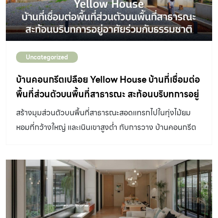
บ้าน ให้ไปติดที่บ้าน เพื่อเป็นสื่อกลางในการพูดคุยเรื่องบ้านให้
ทุกคนเห็นภาพตรงกันมากที่สุด ใครที่ไม่เคยออกแบบ
โปสเตอร์มาก่อนก็ไม่ต้องกังวลใจ เพราะบุญถาวรเค้ามีช่อง
ทางออกแบบพื้นที่ที่ต้องการ แบบง่ายๆ ผ่านการตอบคำถาม
Uncategorized
สั้นๆ ในเว็บไซต์ที่ทุกความต้องการจะถูกออกแบบเป็นห้องตาม
ความชอบของคุณโดยทีม Room Stylist จาก
บ้านคอนกรีตเปลือย Yellow House บ้านที่เชื่อมต่อ
EVERYROOM ซึ่งเป็น ทีมบริการออกแบบห้องจากบุญ
พื้นที่ส่วนตัวบนพื้นที่สาธารณะ สะท้อนบริบทการอยู่
ถาวร จากนั้นก็รอลุ้นรับ Door Poster ฟรี ไปติดประตูที่บ้าน
ร่วมกับธรรมชาติ
สร้างมุมส่วนตัวบนพื้นที่สาธารณะสอดแทรกไปในทุ่งไม้ยม
เพื่อเริ่มพูดคุยกันได้เลย หลังจากลองเล่นแล้วก็ง่ายจริง ๆ และ
หอมที่กว้างใหญ่ และเนินเขาสูงต่ำ กับการวาง บ้านคอนกรีต
หากนำโปสเตอร์ไปตกลงกับคนที่บ้านมาแล้วว่า อยากจะ Live
เปลือย ที่มีรูปลักษณ์ภายนอกปิดทึบทรงกล่องสี่เหลี่ยม ห่อหุ้ม
Our Way อยู่แบบไหนด้วยกัน อยากรีโนเวทใหม่เป็นแบบไหน
ชีวิตของผู้อยู่อาศัย ให้รู้สึกได้ทั้งความอบอุ่นและปลอดภัย
ก็สามารถที่จะสแกน QR code […]
DESIGNER DIRECTORYออกแบบ: JOYS Architects
บ้านคอนกรีตเปลือย หลังนี้ คือส่วนต่อขยายของร้านกาแฟ
Yellow Submarine Coffee Tank และ Yellow Mini ที่
ซ่อนตัวอยู่ท่ามกลางเนินดินสูงต่ำบนสุด รายล้อมด้วยไม้ยม