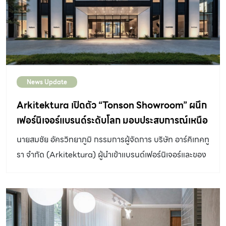
เล่น ส่วนรับประทานอาหาร และพื้นที่ห้องครัว เช่นเดียวกับ
รื่นรมย์ ผ่านการผสานธรรมชาติ และการสร้างองค์ประกอบ
พื้นที่ส่วนตัวที่ชั้นบนก็ยังสามารถเปิดเชื่อมถึงกันเป็นพื้นที่
ของความเป็นบ้านให้สอดประสานไปในทุกพื้นที่อย่างลงตัว
เดียวได้อีกด้วย การเลือกใช้วัสดุหลักอย่าง ไม้ และองค์
บ้านที่หายใจได้ เพราะการออกแบบบ้านที่มีลักษณะแคบลึกยาว
ประกอบสีขาว ตัดกับคอนกรีตเปลือยผิวที่โครงสร้างบันได ยัง
เข้าไปถึงด้านในของที่ดินนั้น มักประสบกับการที่ลักษณะของ
ช่วยให้แสงธรรมชาติที่เข้ามาสู่ภายในดูสว่างไสวโปร่งสบายตา
ผังการใช้งานจะมีช่องเปิดที่ด้านหน้า และด้านหลัง แต่สำหรับ
นอกจากนี้พื้นผิวของวัสดุไม้ และคอนกรีตเปลือยยังสร้าง
News Update
บ้านหลังนี้นั้น มีการคิดคำนึงถึงการสร้างช่องเปิดที่สอดคล้อง
ความรู้สึกที่เชื่อมโยงสู่ธรรมชาติ รับกันดีกับแสงและเงาที่ส่อง
ไปกับการใช้งาน จากชั้นล่างที่เป็นส่วนต้อนรับ และพื้นที่ส่วน
Arkitektura เปิดตัว “Tonson Showroom” ผนึก
ผ่านเข้ามาจากภายนอก […]
กลางของตัวบ้าน ผู้ออกแบบได้เลือกใช้พื้นที่หลังบ้านเป็นโต๊ะ
เฟอร์นิเจอร์แบรนด์ระดับโลก มอบประสบการณ์เหนือ
กลางที่สามารถใช้รับแขก และเป็นพื้นที่รับประทานอาหารได้
ระดับ
นายสมชัย อัครวิทยาภูมิ กรรมการผู้จัดการ บริษัท อาร์คิเทคทู
พื้นที่ส่วนนี้มีการเปิดพื้นที่โดยรอบเป็นสวนขนาดเล็กที่ริมบ้าน
รา จำกัด (Arkitektura) ผู้นำเข้าแบรนด์เฟอร์นิเจอร์และของ
ได้ทั้งความสงบ และความร่มรื่น ประกอบกับการออกแบบ
ตกแต่งบ้านชั้นนำจากต่างประเทศ เปิดเผยว่า บริษัทได้ลงทุน
พื้นที่ให้มีลักษณะเป็น Double Volume จึงทำให้พื้นที่ชั้นล่าง
ครั้งใหญ่เพื่อยกระดับประสบการณ์ของลูกค้าในการเลือกสรร
และชั้นลอยที่เป็นพื้นที่นั่งเล่นของบ้านหลังนี้มีความเชื่อมโยง
เฟอร์นิเจอร์ที่เปี่ยมด้วยคุณค่าของงานดีไซน์ชั้นสูง โดยได้ย้าย
และยังคงไว้ซึ่งปฏิสัมพันธ์ต่อกัน คำว่า “หายใจได้” นั้น ไม่ได้
ที่ตั้งของโชว์รูมมาอยู่ในบ้านหลังใหม่ที่ซอยต้นสน ถนน
หมายถึงเพียงแต่การเปิดรับลมธรรมชาติเพียงเท่านั้น แต่