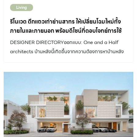
จะต้อนรับทุก ๆ คน ด้วยบรรยากาศที่ผ่อนคลาย จนเมื่อขึ้น
Living
มายังชั้นบนของบ้านนั้น พื้นที่สวนระเบียงอยู่ดันออกไปจนชิด
กับเหล็กดัดก็ช่วยสร้างบรรยากาศคล้ายบ้านเดี่ยวให้กับพื้นที่
รีโนเวต ตึกแถวเก่าย่านสาทร ให้เปลี่ยนโฉมใหม่ทั้ง
Common Room ของบ้าน และไม่ใช่แค่ชั้น 1 และ ชั้น 2
ภายในและภายนอก พร้อมดีไซน์ที่ตอบโจทย์การใช้
เพียงเท่านั้น เพราะพื้นที่สีเขียวเหล่านี้ยังแทงยอดขึ้นไปยังช่อง
งานของ 3 ครอบครัวในตึกเดียว
DESIGNER DIRECTORYออกแบบ: One and a Half
เปิดที่ชั้น 3 ซึ่งเป็นพื้นที่ของห้องนอนอีกด้วย บรรยากาศสี
architects บ้านหลังนี้เกิดขึ้นจากความต้องการหาบ้านหลัง
เขียวเหล่านี้ สร้างให้พื้นที่ภายในมีชีวิตชีวาได้แม้จะเพียง แสง
ใหม่ให้กับลูกทั้งสองคนของเจ้าของบ้าน ซึ่งเริ่มจากการมอง
และเงาที่ส่องผ่านเข้ามายังพื้นที่ภายในก็ตาม อีกทั้งสวน
หาคอนโดมิเนียม แต่ด้วยราคาคอนโดมิเนียมกลางใจเมืองมี
ระเบียงที่ชั้น 2 นั้น ก็ช่วยเป็นเหมือน Buffer […]
ราคาที่สูงหลายสิบล้าน จึงกลับมาดูตึกแถวเดิมของครอบครัว
อายุประมาณ 30 ปี ในย่านสาทร ซึ่งเหมาะสมทั้งทำเลและการ
เดินทางที่สะดวกสบาย ก่อนตัดสินใจเลือกที่จะรีโนเวตตึกแถว
นี้ ให้เป็นบ้านใหม่ของครอบครัว โดยยังคงโครงสร้างอาคาร
เดิมไว้ แล้วปรับเปลี่ยนพื้นที่ภายในใหม่เพื่อให้เข้ากับความ
ต้องการใช้งานของสมาชิกแต่ละคน #ขยายพื้นที่ใช้งานด้วย
ดับเบิ้ลสเปซในตึกแถว ความต้องการของเจ้าของบ้านที่บอก