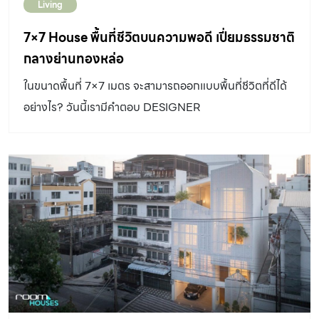
Living
7×7 House พื้นที่ชีวิตบนความพอดี เปี่ยมธรรมชาติ
กลางย่านทองหล่อ
ในขนาดพื้นที่ 7×7 เมตร จะสามารถออกแบบพื้นที่ชีวิตที่ดีได้
อย่างไร? วันนี้เรามีคำตอบ DESIGNER
DIRECTORYออกแบบ: INCHAN Atelier ที่นี่คือบ้านใน
ซอยสุขุมวิท 49 ย่านทองหล่อ ที่ไม่เพียงแต่เป็นหนึ่งในพื้นที่ที่
ราคาที่ดินสูงที่สุดเท่านั้น แต่ด้วยการออกแบบรีโนเวตที่ต้อง
ทำให้เกิดระยะร่น และพื้นที่ขนาด 28 ตารางวา จึงทำให้บ้าน
หลังนี้มีขนาดพื้นที่ภายในเพียง 7×7 เมตร แต่ด้วยฝีมือ
ออกแบบของ INchan Atelier ก็ทำให้บ้านหลังนี้ยังคงความ
ร่มรื่น และตอบการใช้งานของครอบครัวได้เป็นอย่างดี พื้นที่สี
เขียวที่เยียวยาได้ทุกสิ่ง จากประตูรั้วหน้าบ้าน เมื่อเดินผ่าน
พื้นที่จอดรถเปิดประตูเข้าสู่ภายใน สวนกลางบ้าน เป็นสิ่งแรกที่