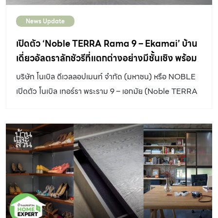
กับทีมสถาปนิกจาก One and a half Architects คือ
News Update
ต้องการให้ลูกทั้งสองคนมีพื้นที่ของตัวเอง ต้องการคุณภาพ
การอยู่อาศัยเทียบเท่าคอนโดมิเนียมหรูกลางเมือง สถาปนิกจึง
เปิดตัว ‘Noble TERRA Rama 9 – Ekamai’ บ้าน
เริ่มต้นด้วยการสำรวจโครงสร้างอาคารเดิม ซึ่งพบว่ายังแข็ง
เดี่ยวอัลตราลักชัวรีที่แตกต่างอย่างมีชั้นเชิง พร้อม
แรงใช้งานได้ดีอยู่ จากนั้นจึงออกแบบแก้ปัญหาพื้นที่เดิมแล้ว
หลอมรวมเป็นหนึ่งเดียวกับธรรมชาติ
บริษัท โนเบิล ดีเวลลอปเมนท์ จำกัด (มหาชน) หรือ NOBLE
จัดวางฟังก์ชันใหม่ โดยแบ่งกลุ่มภายในอาคารเป็น 3 ส่วนหลัก
เปิดตัว โนเบิล เทอร์รา พระราม 9 – เอกมัย (Noble TERRA
คือ พื้นที่ส่วนกลางที่ชั้น 1 พื้นที่ครอบครัวของลูกชายชั้น 2
Rama 9 – Ekamai) โครงการบ้านเดี่ยวอัลตราลักชัวรี
และพื้นที่ครอบครัวของลูกสาวชั้น 3 จากของเดิมที่เคยมี
โครงการแรกในคอลเลคชัน ‘THE RARE SELECTION BY
เพดานเตี้ยได้แก้ปัญหาด้วยการตัดพื้นเดิมออก แล้วปรับให้
NOBLE’ เพื่อตอบโจทย์กลุ่มลูกค้ากำลังซื้อสูงที่กำลังมองหา
แต่ละโซนมี ดับเบิ้ลสเปซเป็นของตัวเอง จัดการย้ายบันไดมาอยู่
ที่อยู่อาศัยที่สะท้อนรสนิยมอันแตกต่างไม่เหมือนใคร ทั้งในแง่
ในตำแหน่งใหม่ เพื่อขยายพื้นที่ใช้งานภายในให้กว้างขึ้น และ
อัตลักษณ์ของการดีไซน์ และประสบการณ์ในการอยู่อาศัย คุณ
ออกแบบให้มีช่องแสงเหนือบันไดช่วยนำพาแสงสว่างเข้ามายัง
อรนุช อิติโกศิน ประธานเจ้าหน้าที่บริหาร สายงานพัฒนาธุรกิจ
พื้นที่ภายในบ้านจึงดูโปร่งขึ้น #บ้านสามหลังในตึกเดียว
บริษัท โนเบิล ดีเวลลอปเมนท์ จำกัด (มหาชน) เผยว่า “ด้วย
สถาปนิกออกแบบฟาซาดอาคารให้มีรูปทรงเหมือนบ้าน 3 หลัง
ความเชื่อที่ว่า คนที่แตกต่างย่อมมองหาอะไรที่ไม่เหมือนใคร
สะท้อนถึงการจัดสรรพื้นที่ภายในออกเป็น 3 ส่วน โดยใช้