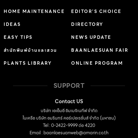
ด้านในที่ฉาบเรียบโชว์พื้นผิว พื้นหิวขัด ไปจนถึงเฟอร์นิเจอร์ไม้
HOME MAINTENANCE
EDITOR’S CHOICE
ในหลากหลายส่วนของบ้าน ความตั้งใจของการออกแบบนี้ คือ
IDEAS
DIRECTORY
การเปิดโอกาสให้ความงามของธรรมชาติบนตัววัสดุได้แสดง
ตัวตนออกมาอย่างเต็มที่ผ่านการออกแบบทางภาษา
EASY TIPS
NEWS UPDATE
สถาปัตยกรรม โดยวัสดุเปลือยผิวเหล่านี้จะทำงานได้ดีในยาม
สำนักพิมพ์บ้านและสวน
BAANLAESUAN FAIR
ต้องกับแสงธรรมชาติ ให้ความรู้สึกที่คล้อยตาม และเชื่อมโยง
PLANTS LIBRARY
ONLINE PROGRAM
ไปกับบริบทสวนโดยรอบ ตลอดไปจนถึงธรรมชาติและวิวเขา
ดอยสุเทพ ทั้งหมดคือการออกแบบที่ตั้งใจให้ผู้อยู่อาศัยสัมผัส
ได้ถึงความผ่อนคลาย และไม่อยู่ในพื้นที่ที่มีความประดิษฐ์ แข็ง
SUPPORT
เกร็งจนเกินไป #รับรู้ความสัมพันธ์ผ่านองค์ประกอบโปร่งแสง
จุดเด่นของบ้านหลังนี้ คือการเปิดรับแสงธรรมชาติ ด้วยทิศ
Contact US
ของบ้านที่ไม่ได้รับแสงเจิดจ้าจนเกินความสบาย ผู้ออกแบบจึง
บริษัท เอเอ็มอี อิมเมจิเนทีฟ จำกัด
ในเครือ บริษัท อมรินทร์ คอร์เปอเรชั่นส์ จำกัด (มหาชน)
ได้เลือกเปิดเพดานสกายไลท์ที่โถงกลางของบ้าน เพื่อให้
Tel : 0-2422-9999 ต่อ 4220
บรรยากาศภายในของบ้านเป็นไปตามบรรยากาศโดยรอบ
Email :
baanlaesuanweb@amarin.co.th