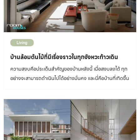
หอมเรียวสูงบนผืนดินกว้างใหญ่ในอำเภอปากช่อง จังหวัด
นครราชสีมา บนพื้นที่ 12 ไร่ ของ คุณสืบสาย จิตตเกษม
เจ้าของบ้านและหนึ่งในสถาปนิกผู้ออกแบบ นคอนกรีตเปลือย
บ้านที่เป็นครัวของคาเฟ่ บ้านคอนกรีตเปลือย รุ่งเช้าเกือบทุก
Living
วัน จะได้กลิ่นหอมเนยและช็อกโกแล็ตคละคลุ้งไปทั่วบ้าน จาก
ฝีมือการทำขนมของทีมอบมือหนึ่งของร้านกาแฟบ้าน
บ้านล้อมต้นไม้ที่มีเรื่องราวในทุกจังหวะก้าวเดิน
คอนกรีตเปลือย Yellow House ที่ซ่อนตัวอยู่ท่ามกลางเนิน
ความสงบคือประเด็นสำคัญของบ้านหลังนี้ เมื่อสงบลงได้ ทุก
ดินสูงต่ำบนสุด รายล้อมด้วยไม้ยมหอมเรียวสูงบนผืนดิน
อย่างจะสามารถดำเนินไปได้อย่างมั่นคง และนี่คือบ้านที่เกิดขึ้น
กว้างใหญ่ เป็นส่วนต่อขยายของร้านกาแฟ Yellow
ด้วยความพยายามสานองค์ประกอบทางสถาปัตยกรรมเพื่อ
Submarine Coffee Tank และ Yellow Mini ในอำเภอ
สร้างให้เกิดบรรยากาศที่เหมาะสมต่อการดำเนินไปของ
ปากช่อง จังหวัดนครราชสีมา บนพื้นที่ 12 ไร่ บ้านหลังนี้สร้าง
ครอบครัวแม้จะอยู่ท่ามกลางเมืองใหญ่อันวุ่นวายอย่างย่าน
ขึ้นด้วยวัตถุประสงค์เป็นส่วนสนับสนุนร้านกาแฟ […]
บางนาในกรุงเทพมหานคร DESIGNER
DIRECTORYออกแบบ: INchan Atelier เพราะเป็นบ้านที่อยู่
ในพื้นที่ใจกลางเมือง ประกอบกับการก้าวสู่ช่วงเวลาของการมี