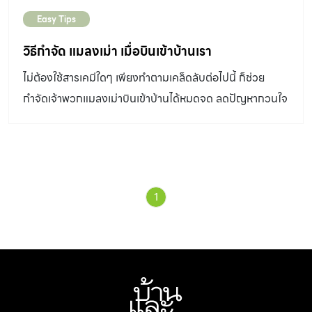
ไม้สนพันธุ์เรดิเอต้าจากป่าปลูกในประเทศนิวซีแลนด์ เป็นไม้
Easy Tips
จริงที่ได้นำมาผ่านกระบวนการอบแห้ง และอัดน้ำยารักษาเนื้อ
ไม้ตามหลักวิศวกรรม จึงมีความแข็งแรง ทนทาน เเละปลวก
วิธีกำจัด แมลงเม่า เมื่อบินเข้าบ้านเรา
ไม่กิน แถมยังมีการเซาะร่องไม้อย่างสวยงาม เหมาะกับการใช้
ไม่ต้องใช้สารเคมีใดๆ เพียงทำตามเคล็ดลับต่อไปนี้ ก็ช่วย
งานภายนอกอาคาร 2. Tekwood ไม้จริงที่ผ่านกระบวนการ
กำจัดเจ้าพวกแมลงเม่าบินเข้าบ้านได้หมดจด ลดปัญหากวนใจ
Heated Treatment Technology โดยการเปลี่ยน
ช่วงหน้าฝน
โครงสร้างภายในของเนื้อไม้ให้มีความแข็งแกร่งขึ้น ลดการผุ
พังตามธรรมชาติ และลดข้อจำกัดต่าง ๆ ที่เกี่ยวกับการ
เปลี่ยนแปลงทางกายภาพของไม้ เช่น การยืดหดตัว เเละการ
บิดโก่ง ที่สำคัญยังปราศจากสารเคมีจึงปลอดภัยต่อมนุษย์และ
1
สัตว์เลี้ยง 3. ไม้ OSB ยางพารา […]