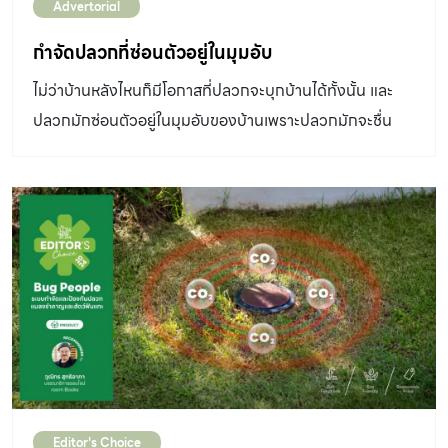
Advertorial
กำจัดปลวกที่ซ่อนตัวอยู่ในมุมอับ
ไม่ว่าบ้านหลังไหนก็มีโอกาสที่ปลวกจะบุกบ้านได้ทั้งนั้น และ
ปลวกมักซ่อนตัวอยู่ในมุมอับของบ้านเพราะปลวกมักจะชื่น
ชอบความชื้นและที่อับแสง กว่าจะสังเกตเห็นร่องรอยของ
ปลวกบ้านก็ได้รับความเสียหายไปมากแล้ว ครั้งนี้บ้านและสวน
จึงชวนมาปรึกษากับ 2 ผู้เชี่ยวชาญคือ คุณปุณิกา อินทสุ
วรรณ์ นักวิชาการ และคุณอุดม ตุนอยู่เพชร เจ้าหน้าที่ฝ่ายขาย
บริษัท คิงส์ เซอร์วิส เซ็นเตอร์ จำกัด ผู้ให้บริการกำจัดปลวก
แมลงและสัตว์รบกวน ผู้พัฒนานวัตกรรมที่ช่วยให้การกำจัด
ปลวกได้ผลดีมากที่สุด ว่ามีวิธีไหนที่เราจะกำจัดปลวกที่ซ่อน
ตัวอยู่ให้หมดสิ้นไปได้ จุดซ่อนตัวของปลวกที่เราอาจคาดไม่ถึง
คุณปุณิกาชี้ให้เราเห็นว่าปัญหาปลวกมีจุดที่สามารถมองเห็น
ได้ง่าย เช่น วงกบ ประตู หน้าต่าง หรือขอบบัวของพื้นอาคาร
Editor's Choice