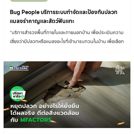
ขณะเดียวกันก็มีจุดที่เป็นมุมอับมองเห็นได้ยาก เช่น ห้องเก็บ
บันได หรือห้องใต้บันได ตู้บิวท์อิน ตู้เก็บของใต้ซิงก์ล้างจาน
Bug People บริการระบบกำจัดและป้องกันปลวก
และตำแหน่งที่หลายคนคิดไม่ถึง เช่น ช่องชาร์ป เสาโพรง หรือ
แมลงรำคาญและสัตว์ฟันแทะ
กำแพงสองชั้น โดยเฉพาะบ้านในปัจจุบันมีความโมเดิร์น
“บริการสํารวจพื้นที่ภายในและภายนอกบ้าน เพื่อประเมินความ
เจ้าของบ้านต้องการตกแต่งบ้านให้เรียบร้อย ปิดบังเสาต่าง ๆ
เสี่ยงว่ามีปลวกหรือแมลงอะไรที่เข้ามารบกวนในบ้าน เพื่อเลือก
ด้วยการก่อกำแพงสองชั้น หรือเพื่อรักษาอุณหภูมิภายในบ้าน
วิธีกําจัดปัญหาให้ได้ประสิทธิภาพ และปลอดภัยต่อคน สัตว์
ตำแหน่งเหล่านี้จึงกลายเป็นลิฟต์ชั้นดีให้กับปลวก ให้สามารถ
เลี้ยง และสิ่งแวดล้อม” Recommended by วุฒิกร สุทธิ
ขึ้นจากดินข้างล่างไปจนถึงชั้นบนของบ้านได้ โดยปลวกจะกิน
อาภา บรรณาธิการออนไลน์ room books อาคารบ้านเรือน
ไม้ด้านในไปเรื่อยๆ สุดท้ายอาจขึ้นไปโผล่ที่ฝ้าชั้น 3 โดยที่เราไม่
และสถานประกอบการต่าง ๆ หลีกเลี่ยงปัญหาแมลงรบกวนได้
เห็นแม้กระทั่งรอยดิน หากเราพบร่องรอยก็หมายความว่า
ยาก ไม่ว่าจะเป็นปลวก มด แมลงสาบ ยุง หรือหนู และหลาย
ปลวกกินบริเวณนั้นมาเป็นระยะเวลานาน รู้ตัวอีกทีในตอนที่ฝ้า
ครั้งที่การออกแบบสร้างและตกแต่งบ้าน เช่น การใช้
หล่นลงมา มีตู้บิวท์อินเสียหายแล้วนั่นเอง […]
เฟอร์นิเจอร์ไม้ ทำห้องหนังสือ หรือการตกแต่งสวนหน้าบ้าน
กลายเป็นการสร้างภาวะชักนำให้ดึงดูดให้มีปลวก มด หรือ
แมลงอื่นๆ เข้ามาสร้างความรำคาญ เจ้าของอาคารสถานที่
หรือผู้อยู่อาศัยจึงต้องทำความเข้าใจสาเหตุของการเกิดปัญหา