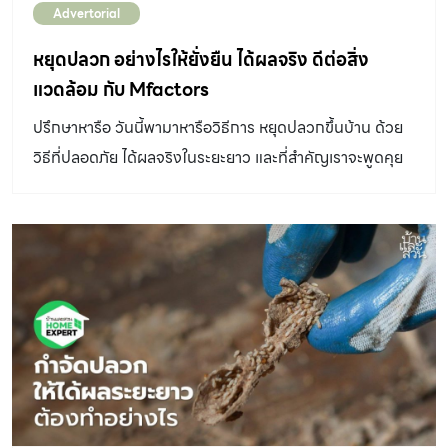
Advertorial
นั้นๆ และเลือกวิธีกำจัดและป้องกันแมลงหรือสัตว์รบกวนที่มี
ประสิทธิภาพ และไม่เป็นอันตรายต่อคน สัตว์เลี้ยงในบ้าน และ
หยุดปลวก อย่างไรให้ยั่งยืน ได้ผลจริง ดีต่อสิ่ง
สิ่งแวดล้อมรอบตัว หนึ่งในทางเลือกผู้ให้บริการ Pest
แวดล้อม กับ Mfactors
Management หรือบริหารจัดการแมลงที่สร้างความเสียหาย
ปรึกษาหารือ วันนี้พามาหารือวิธีการ หยุดปลวกขึ้นบ้าน ด้วย
แก่โครงสร้างกลุ่มปลวกหรือแมลงรำคาญ อย่าง Bug
วิธีที่ปลอดภัย ได้ผลจริงในระยะยาว และที่สำคัญเราจะพูดคุย
People ให้ความสำคัญกับเทคโนโลยีที่นำมาบริหารจัดการ
กันถึงเหตุผลที่ว่า ทำไม เราถึงต้องเลือกวิธีการกำจัดปลวกที่
รวมทั้งคำนึงถึงความยั่งยืน ด้วยการสร้างความเข้าใจถึงการ
เป็นมิตรต่อสิ่งแวดล้อม ไร้สารตกค้าง บ้านและสวน จึงพามา
เปลี่ยนแปลงของสิ่งต่าง ๆ ที่ส่งผลกระทบต่อปัญหาแมลงเหล่า
ปรึกษาหารือกับ กับ คุณเกรซ – วรรณฤดี ศรีเพ็ญ ผู้
นี้ ไม่ว่าจะเป็น : Climate change ที่ทำให้แมลงแพร่พันธุ์ได้
เชี่ยวชาญจาก Mfactors ผู้ให้บริการจำกัดปลวก ครบวงจร
เร็วขึ้น ระยะเวลาจากไข่ฟักเป็นตัวอ่อน และจากตัวอ่อนโตเป็น
ที่ใช้ระบบฝังเหยื่อระบบ Sentricon 100% และใช้เทคโนโลยี
ตัวเต็มวัยเร็วขึ้นมาก […]
เข้ามาบริการลูกบ้านทุกหลัง เพื่อผลลัพธ์ที่ยั่งยืนที่สุด วิธีการ
หยุดปลวกขึ้นบ้าน ที่ได้ผลจริง ในระยะยาว การหยุดปลวกขึ้น
บ้านให้ยั่งยืนในรูปแบบแรก คือการกำจัดปลวกให้ได้ผลจริง
โดยการเลือกใช้ระบบการกำจัดปลวกที่มั่นใจได้ว่าปลวกจะตาย