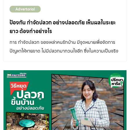
ยกรัง ซึ่งการที่จะทำให้รังปลวกล่มสลายได้นั้น จะต้องกำจัด
Advertorial
นางพญาของแต่ละรังให้ได้ โดยเราสามารถทำได้โดยการกำจัด
ปลวกงานที่ออกมาหาอาหาร ด้วยการวางเหยื่อ ระบบการฝัง
ป้องกัน กำจัดปลวก อย่างปลอดภัย เห็นผลในระยะ
เหยื่อ จึงเป็นทางเลือกของการกำจัดปลวกที่น่าสนใจ เพราะ
ยาว ต้องทำอย่างไร
มั่นใจได้ว่า ช่วยหยุดปลวกได้ 100% จากการผสมสารยับยั้ง
การ กำจัดปลวก ของเหล่าคนรักบ้าน มีจุดหมายเพื่อจัดการ
การลอกคราบเข้าไปในสถานีฝังเหยื่อ ทำให้ปลวกไม่สามารถ
ปัญหาให้หายขาด ไม่มีปลวกมากวนใจอีก ซึ่งในความเป็นจริง
ลอกคราบได้สำเร็จ และค่อย ๆ ลดจำนวน จนรังปลวกนั้น ๆ
แล้ว อาจไม่มีเทคนิคใดเลยที่ทำสำเร็จได้ในครั้งเดียว เพราะการ
ล่มสลายไปในที่สุด (อ่านวิธีการทำงานเพิ่มเติมได้ที่: ปรึกษา
กำจัดปลวก สามารถจัดการได้เฉพาะปลวกที่อยู่ในอาณาเขต
หารือ วิธีหยุดปลวกขึ้นบ้าน อย่างปลอดภัย) การกำจัดปลวก
ของเรา ซึ่งทำให้ปลวกหายไปจริงในช่วงแรก แต่เมื่อเวลาผ่าน
ด้วยการฝังเหยื่อปลวกนั้นมีข้อดีคือ มีมาตรฐานความ
ไป สารป้องกันเจือจางลง ปลวกรังใหม่ที่แอบอยู่รอบบ้านก็จะ
ปลอดภัยสูง ติดตั้งง่าย ไร้กลิ่นรบกวน […]
กลับมารุกรานเราอีกอยู่ดี ดังนั้น การกำจัดปลวกให้ได้ผล ไม่ใช่
เพียงเลือกสารกำจัดปลวกที่เด็ดขาด แต่จะต้องทำงานควบคู่
กับการตรวจสอบร่องรอยปลวกอย่างสม่ำเสมอ และดำเนิน
การโดยผู้เชี่ยวชาญเพื่อแก้ปัญหาให้ตรงจุดและไม่เกิดอันตราย
จึงจะวางใจจากปัญหาปลวกได้ในระยะยาว มาดูกันว่าการ