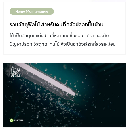
รบกวน ไร้สารเคมีตกค้างที่อาจเป็นอันตรายต่อผู้อยู่อาศัยหรือ
คำนึงถึงผลกระทบจากการฉีดพ่นด้วย เนื่องจากสารกำจัด
Home Maintenance
สัตว์เลี้ยงในบ้าน และยังได้รับการรับรองมาตรฐานสากล เนื่อง
ปลวกของแต่ละเจ้าต่างออกฤทธิ์ไม่เหมือนกัน บางสูตรอาจมี
ด้วยเป็นระบบที่ Mfactors นำเข้ามาจากประเทศ อเมริกา โดย
รวมวัสดุฟีลไม้ สำหรับคนที่กลัวปลวกขึ้นบ้าน
กลิ่นแรงจนเจ้าของบ้านเองก็อยู่บ้านไม่ได้ข้ามวัน และอาจส่ง
ได้รับลิขสิทธิ์ถูกต้องจากบริษัทในเครือ Dow Chemical
ผลมากขึ้นกับผู้ป่วย เด็กอ่อน และสัตว์เลี้ยง ตั้งแต่อาการอย่าง
ไม้ เป็นวัสดุตกแต่งบ้านที่หลายคนชื่นชอบ แต่อาจเจอกับ
ด้วยข้อดีเหล่านี้ ทำให้บ้านสมัยใหม่ ไม่ว่าจะเป็นโครงการ หรือ
เบา เช่น หายใจไม่สะดวก […]
ปัญหาปลวก วัสดุทดแทนไม้ จึงเป็นอีกตัวเลือกที่สวยเหมือน
บ้านรีโนเวต จึงหันมานิยมกำจัดปลวก หยุดปลวก ด้วยด้วย
จริง แต่ปลวกไม่กินแน่นอน ปัจจุบันวัสดุที่ใช้ในงานก่อสร้าง
ระบบแบบฝังเหยื่อ รวมไปถึงในคอนโด ไปจนถึงสถานที่สำคัญ
และตกแต่งมีให้เลือกมากมาย แต่ที่ได้รับความนิยมมากที่สุด
อย่างธรรมเนียบขาว หรือเทพีเสรีภาพ ถาม: ระบบฝังเหยื่อ
คงหนีไม่พ้น “ไม้” นั่นเอง ทั้งนี้เป็นเพราะความอบอุ่นจากสีของ
ทำงานยังไง ? ตอบ : ปกติทางทีม […]
เนื้อไม้ ลวดลายที่สวยงาม และสัมผัสที่รู้สึกดี แต่ต้องยอมรับว่า
มีสิ่งหนึ่งที่หลาย ๆ คนยังกังวลเกี่ยวกับไม้ก็คือปัญหาเรื่อง
ปลวก วันนี้บ้านและสวนจึงอยากนำเสนอทั้งไม้ที่ผ่านกรรมวิธี
กันปลวก วัสดุทดแทนไม้ และวัสดุเลียนแบบลายไม้ รับรองว่า
สวยงาม ใช้งานได้อย่างดี เเละไม่มีปลวกมากล้ำกรายแน่นอน
Engineered Wood – วัสดุกลุ่มไม้เอนจิเนียร์ 1. ไม้เรดิไพน์