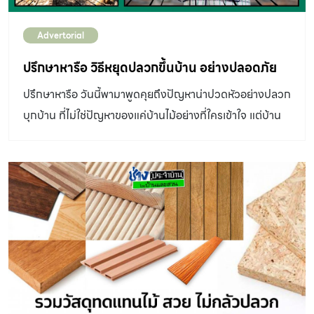
กำจัดปลวก แต่ละวิธีแตกต่างกันอย่างไร ใช้วิธีไหนจึงจะ
Advertorial
ป้องกันและกำจัดอย่างได้ผล และปลอดภัยกับคุณ ครอบครัว
และสิ่งแวดล้อมมากที่สุด วิธี กำจัดปลวก ด้วย ระบบฉีดพ่น ให้
ปรึกษาหารือ วิธีหยุดปลวกขึ้นบ้าน อย่างปลอดภัย
สารเคมีกระจายทุกจุด เมื่อปลวกบุก การแก้ปัญหาเฉพาะหน้า
ปรึกษาหารือ วันนี้พามาพูดคุยถึงปัญหาน่าปวดหัวอย่างปลวก
ของหลายคนมักเป็นการฉีดพ่นด้วยยาฉีดแมลงที่มีอยู่ในบ้าน
บุกบ้าน ที่ไม่ใช่ปัญหาของแค่บ้านไม้อย่างที่ใครเข้าใจ แต่บ้าน
ส่วนมากเป็นสารออกฤทธิ์รุนแรง ซึ่งสามารถกำจัดปลวกที่
ปูนที่สร้างเขตติด ๆ กัน ก็ยังต้องระวังปลวกเข้าบ้าน ตามมาดู
มองเห็นได้ให้ตายในทันที แต่ปลวกที่รอดจะหนีกลิ่นยาฉีดแมลง
วิธีหยุดปลวกขึ้นบ้านอย่างปลอดภัยด้วยระบบการฝังเหยื่อ
ลงไปยังรังใหญ่ที่อยู่ใต้ดิน และเมื่อเวลาผ่านไปก็จะกลับขึ้นมา
Sentricon ที่กำลังเป็นที่นิยมใช้ มาปรึกษาหารือกับ คุณเกรซ
ทำลายบ้านในจุดอื่นๆ กลายเป็นสร้างความเสียหายหนักกว่า
– วรรณฤดี ศรีเพ็ญ ผู้เชี่ยวชาญจาก Mfactors ผู้ให้บริการ
เดิม การฉีดพ่นรูปแบบที่ป้องกันปลวกได้ทั้งบ้านจึงต้องฉีดพ่น
จำกัดปลวก ครบวงจร ที่ใช้ระบบฝังเหยื่อระบบ Sentricon
สารให้ครอบคลุมทุกจุดที่คิดว่าปลวกจะเดินผ่าน ไม่ว่าจะ
100% กัน ถาม: ระบบฝังเหยื่อ Sentricon คืออะไร ทำไมมา
เป็นการพ่นสารเคมี ฉีดโฟมกำจัดปลวก วางท่อใต้ดิน หรือเจาะ
แรง ตอบ : ระบบฝังเหยื่อ Sentricon เป็นทางเลือกของการ
พื้นคอนกรีตเพื่ออัดน้ำยา ฤทธิ์ของสารเคมีที่กระจายอยู่ทั่ว
กำจัดปลวกที่ไม่ต้องเจาะบ้านให้เสียหาย ติดตั้งง่าย หยุดปลวก
บ้านจะทำให้ปลวกไม่สามารถอาศัยหรือขยายพันธุ์ได้ จนตายไป
ได้ 100% ที่สำคัญคือมีมาตรฐานความปลอดภัยสูง ไร้กลิ่น
ในที่สุด วิธีนี้ทำให้บ้านปลอดภัยจากปลวกนานนับปี แต่ก็ต้อง