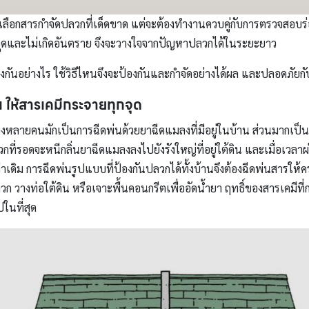
พียงเลือกสารกำจัดปลวกที่เด็ดขาด แต่จะต้องทำงานควบคู่กับการตรวจสอ
งจุดและไม่เกิดอันตราย จึงจะวางใจจากปัญหาปลวกได้ในระยะยาว
งกันอย่างไร ใช้วิธีไหนจึงจะป้องกันและกำจัดอย่างได้ผล และปลอดภัยกั
น ให้สารเคมีกระจายทุกจุด
หลายคนมักเป็นการฉีดพ่นด้วยยาฉีดแมลงที่มีอยู่ในบ้าน ส่วนมากเป็น
กที่รอดจะหนีกลิ่นยาฉีดแมลงลงไปยังรังใหญ่ที่อยู่ใต้ดิน และเมื่อเวล
เดิม การฉีดพ่นรูปแบบที่ป้องกันปลวกได้ทั้งบ้านจึงต้องฉีดพ่นสารให้คร
 วางท่อใต้ดิน หรือเจาะพื้นคอนกรีตเพื่ออัดน้ำยา ฤทธิ์ของสารเคมีที่
ในที่สุด