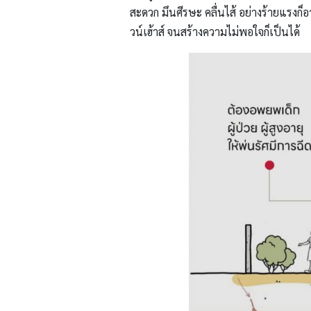
สะดวก มึนศีรษะ คลื่นไส้ อย่างร้ายแรงก
วน์เฮ้าส์ จนสร้างความไม่พอใจก็เป็นได้