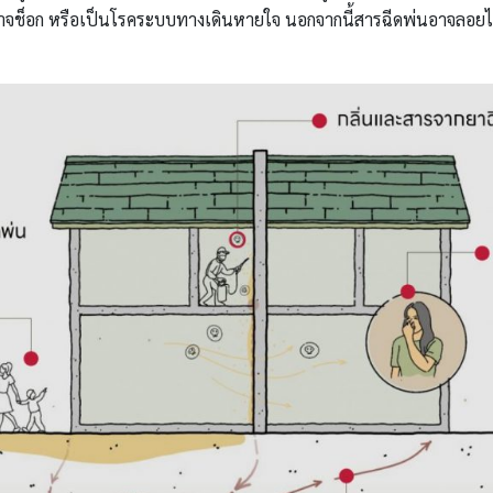
็อาจช็อก หรือเป็นโรคระบบทางเดินหายใจ นอกจากนี้สารฉีดพ่นอาจลอยไป