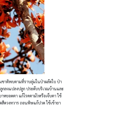
รมชาติพบตามที่ราบลุ่มในป่าผลัดใบ ป่า
มปลูกลงแปลงปลูก ประดับบริเวณบ้านและ
ยาหยอดตา แก้โรคตามัวหรือเจ็บตา ใช้
ิดสีดวงทวาร ถอนพิษแก้ปวด ใช้เข้ายา