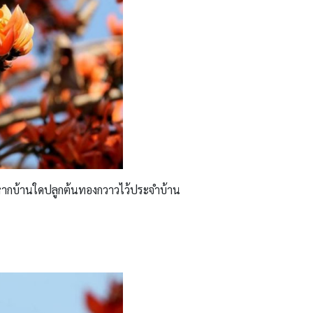
าหากบ้านใดปลูกต้นทองกวาวไว้ประจำบ้าน