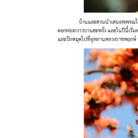
ทองกวาว
บ้านและสวนนำเสนอพพรณไม้ที่
ดอกทองกวาวบานสะพรั่ง และในปีนี้เริ่
และปักหมุดไปที่อุทยานหลวงราชพฤกษ์ จ