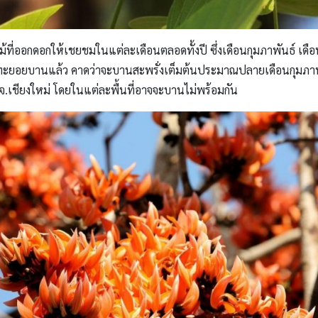
ออกดอกให้เชยชมในแต่ละเดือนตลอดทั้งปี ซึ่งเดือนกุมภาพันธ์ เดือน
มทะยอยบานแล้ว คาดว่าจะบานสะพรั่งเต็มต้นประมาณปลายเดือนกุมภาพั
.เชียงใหม่ โดยในแต่ละพื้นที่อาจจะบานไม่พร้อมกัน