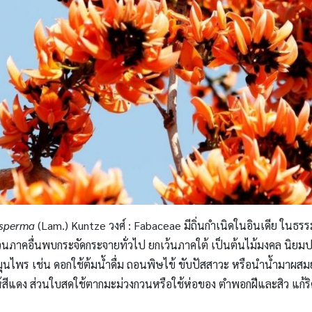
sperma
(Lam.) Kuntze วงศ์ : Fabaceae มีถิ่นกำเนิดในอินเดีย ในธร
วนภาคอื่นพบกระจัดกระจายทั่วไป ยกเว้นภาคใต้ เป็นต้นไม้มงคล นิย
นไพร เช่น ดอกใช้ต้มน้ำดื่ม ถอนพิษไข้ ขับปัสสาวะ หรือนำน้ำมาผสม
ห้สีแดง ส่วนใบสดใช้ตากมะม่วงกวนหรือใช้ห่อของ ตำพอกฝีและสิว แก้ร