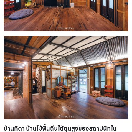
บ้านทิตา บ้านไม้พื้นถิ่นใต้ถุนสูงของสถาปนิกใน