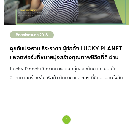
Baanlaesuan 2018
คุยกับประธาน ธีระธาดา ผู้ก่อตั้ง LUCKY PLANET
แพลตฟอร์มที่หมายมุ่งสร้างคุณภาพชีวิตที่ดี ผ่าน
วัฒนธรรมบนโต๊ะอาหาร
Lucky Planet เกิดจากการรวมกลุ่มของนักออกแบบ นัก
วิทยาศาสตร์ เชฟ บาริสต้า นักมายากล ฯลฯ ที่มีความสนใจอัน
หลากหลายและก้าวข้ามสิ่งที่ตนเองถนัด แบ่งออกเป็น 3 กลุ่ม
ได้แก่ อาหาร กับ สุขภาพ (Food & Wellness), ท่องเที่ยว
กับ วัฒนธรรม (Travel & Culture) และ วิทยาศาสต์ กับ
เทคโนโลยี (Science & Technology)
1