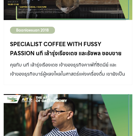
Baanlaesuan 2018
SPECIALIST COFFEE WITH FUSSY
PASSION นที เล้ารุ่งเรืองเดช และธัชพล ชอบขาย
คู่หูนักทดลอง กับการออกแบบความเป็นไปได้ใน
คุยกับ นที เล้ารุ่งเรืองเดช เจ้าของธุรกิจคาเฟ่ที่ซิดนีย์ และ
จักรวาลกาแฟ
เจ้าของธุรกิจบาร์ผู้หลงใหลในศาสตร์แห่งเครื่องดื่ม เขายังเป็น
ที่ปรึกษาด้านการเปิดบาร์และคาเฟ่มาแล้วหลายร้าน เปิดโลก
ความเป็น Coffee Specialist ด้วยคำทักว่า กาแฟที่กำลังทำ
อยู่นั้นมัน ‘Old World’ และ และธัชพล ชอบขาย จากบาริสต้า
ที่กลายมาเป็น Coffee Specialist ในเวลา 4 ปี จากคำติ
เตียนของลูกค้าว่า ‘กาแฟไม่อร่อย’ จุดเริ่มต้นที่ทำให้เขาอยาก
หาคำตอบว่าแล้วกาแฟที่อร่อยรสชาติเป็นอย่างไร