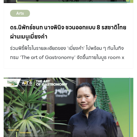
Arts
ดร.นิพัทธ์ชนก นาจพินิจ ชวนออกแบบ 8 รสชาติไทย
ผ่านเมนูเมี่ยงคำ
ร่วมพิรี้พิไรในรายละเอียดของ ‘เมี่ยงคำ’ ไปพร้อม ๆ กันในกิจ
กรม ‘The art of Gastronomy’ จัดขึ้นภายในบูธ room x
BAB Art & Design Cafe ที่งาน บ้านและสวนแฟร์ 2018
โดยครั้งนี้ ดร.นิพัทธ์ชนก นาจพินิจ จะเตรียมวัตถุดิบทาง
เลือกให้ผู้ที่เข้าร่วมงานได้สร้างสรรค์เมี่ยงคำในแบบของตัวเอง