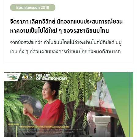
Baanlaesuan 2018
จิตราภา เลิศทวีวิทย์ นักออกแบบประสบการณ์ชวน
หาความเป็นไปได้ใหม่ ๆ ของรสชาติขนมไทย
จากข้อสงสัยที่ว่า ทำไมขนมไทยไม่ว่าจะผ่านไปกี่ปีก็มีแต่เมนู
เดิม ทั้ง ๆ ที่ส่วนผสมของการทำขนมไทยทั้งหมดก็สามารถ
หยิบจับนำมาสร้างสรรค์ขนมที่แปลกใหม่ได้ ปราง - จิตราภา
เลิศทวีวิทย์ นักออกแบบประสบการณ์ ผู้ก่อตั้ง Another
New Design Studio ในกรุงสต็อกโฮล์ม ตั้งคำถามนี้ขึ้น
พร้อมหาคำตอบด้วยการดีไซน์อาหาร วิธีเดียวกันกับที่เธอใช้ใน
วิทยานิพนธ์จบการศึกษา Master of fine Art Experience
Design ที่ College of Arts, Crafts and Design
มหาวิทยาลัย Konstfack ประเทศสวีเดน