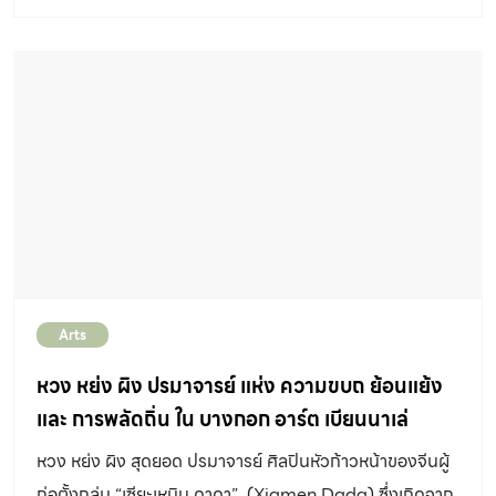
กระจ่าง
Arts
หวง หย่ง ผิง ปรมาจารย์ แห่ง ความขบถ ย้อนแย้ง
และ การพลัดถิ่น ใน บางกอก อาร์ต เบียนนาเล่
2018
หวง หย่ง ผิง สุดยอด ปรมาจารย์ ศิลปินหัวก้าวหน้าของจีนผู้
ก่อตั้งกลุ่ม “เซียะเหมิน ดาดา” (Xiamen Dada) ซึ่งเกิดจาก