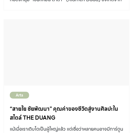
การผสมผสานแนวคิดศิลปะแบบบดาดา (Dadaism) ของ
โลกตะวันตก เข้ากับแนวคิด นิกายเซน ของโลกตะวันออก โดย
หวง หย่ง ผิง จัดได้ว่าเป็น1 ใน 6 ศิลปินที่ห้ามพลาด ในงาน
บางกอก อาร์ต เบียนนา เล่ 2018 เทศกาลศิลปะร่วมสมัย
นานาชาติสุดยิ่งใหญ่ที่กำลังจะเกิดขึ้นระหว่างวันที่ 19 ตุลาคม
2561 – 3 กุมภาพันธ์ 2562 วันนี้ baanlaesuan.com จะ
พาทุกท่านไปรู้จักกับเรื่องราวการเดินทางสายศิลปะของศิลปิน
วัย 64 ปีท่านนี้ พร้อมกับ ผลงานที่จะนำมาแสดงในบางกอก
อาร์ต เบียนนา เล่ 2018 ซึ่งต้องบอกว่าหากท่านได้เข้าใจเรื่อง
ราวของแล้ว เมื่อใดที่ได้ยืนมองงานศิลปะของเขา ท่านจะ อิ่ม
Arts
เอม และ สุขใจกับผลงานของศิลปินระดับโลกผู้นี้มากยิ่งขึ้น
[…]
“สายใย ชัยพัฒนา” คุณค่าของชีวิตสู่งานศิลปะใน
สไตล์ THE DUANG
แม้เมื่อเราเติบโตเป็นผู้ใหญ่แล้ว แต่เชื่อว่าหลายคนอาจมีการ์ตูน