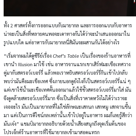
ทั้ง 2 ศาสตร์ทั้งการออกแบบกับมายากล และการออกแบบกับอาหาร
น่าจะเป็นสิ่งที่หลายคนพอจะเดาทางกันได้ว่าจะนำเสนอออกมาใน
รูปแบบใด แต่อาหารกับมายากลนี่สิมันจะผสานกันได้อย่างไร
“เริ่มจากผมได้ดูซีรีย์เรื่อง
Chef’s Table
เป็นเรื่องของร้านอาหารที่
เขานำ Illusion มาใช้ เช่น อาหารจานแรกเขาเสิร์ฟมะเขือเทศวาง
คู่มากับสตรอว์เบอร์รี่ แล้วพอเราหยิบสตรอว์เบอร์รี่กินเข้าไปกลับ
พบว่ามันคือมะเขือเทศ ซึ่งภายนอกดูยังไงก็เป็นสตรอว์เบอร์รี่แน่ ๆ
แต่เขาใช้น้ำมะเขือเทศคั้นออกมาแล้วใช้ขั้วสตรอว์เบอร์รี่มาใส่ มัน
จึงดูคล้ายสตรอว์เบอร์รี่มาก ซึ่งเป็นสิ่งที่เราคาดหวังไม่ได้ว่าเราจะ
เจออะไร มันเป็นมายากลที่ไม่ใช่ลักษณะเสกนก เสกหมู เสกจานขึ้น
มา แต่เป็นการดีไซน์กลเหล่านั้นเข้าไปอยู่ในอาหาร ผมก็เลยรู้สึกว่า
มันเจ๋ง” แชมป์มายากลอธิบายด้วยน้ำเสียงสนุกถึงจุดเริ่มต้นของ
โปรเจ็กต์ร้านอาหารที่ใช้มายากลเข้ามาสอดแทรก