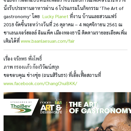
นั่งรับประทานอาหารผ่าน 6 โปรแกรมในกิจกรรม ‘The Art of
gastronomy’ โดย
Lucky Planet
ที่งาน บ้านและสวนแฟร์
2018 จัดขึ้นระหว่างวันที่ 26 ตุลาคม – 4 พฤศจิกายน 2561 ณ
ชาเลนเจอร์ฮอลล์ อิมแพ็ค เมืองทองธานี ติดตามรายละเอียดเพิ่ม
เติมได้ที่
www.baanlaesuan.com/fair
เรื่อง
จรัลพร พึ่งโพธิ์
ภาพ
กรองเเก้ว ก้องวิวัฒน์สกุล
ขอขอบคุณ ช่างชุ่ย (ถนนสิรินธร) ที่เอื้อเฟื้อสถานที่
www.facebook.com/ChangChuiBKK/