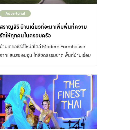
Advertorial
สราญสิริ บ้านเดี่ยวที่จะมาเพิ่มพื้นที่ความ
รักให้ทุกคนในครอบครัว
บ้านเดี่ยวซีรีส์ใหม่สไตล์ Modern Farmhouse
จากแสนสิริ อบอุ่น ใกล้ชิดธรรมชาติ พื้นที่บ้านเชื่อม
ต่อทั้งส่วนพักผ่อน รับประทานอาหาร พร้อมวิว
สวนกว้าง และห้องนอนใหญ่เพดานสูง ส่วนหนึ่งใน
หลายความโดดเด่นของ โครงการสราญสิริ บ้าน
เดี่ยวซีรีส์ใหม่สไตล์ Modern Farmhouse จาก
แสนสิริ ที่พร้อมเป็นบ้านเดี่ยวหลังแรกของ
ครอบครัว กับทั้ง 5 ทำเล ประชาอุทิศ 90 | พระราม
2 | บางนา | เทียนทะล 30 | รามคำแหง ทุกพื้นที่
เต็มไปด้วยสีสัน ดอกไม้สร้างความสดใสและสีเขียว