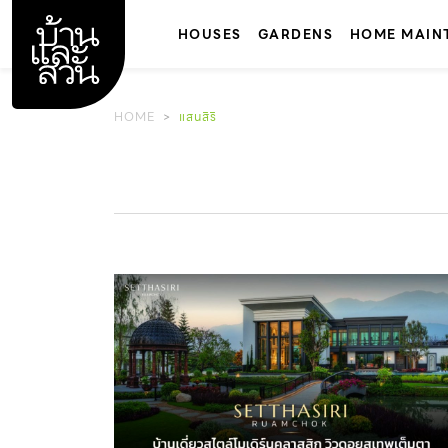
Skip
to
HOUSES
GARDENS
HOME MAIN
content
HOME
แสนสิริ