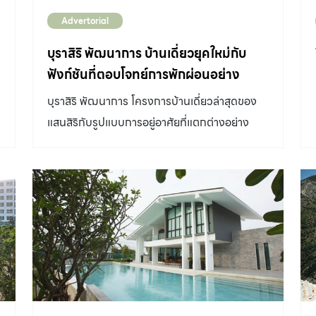
Advertorial
บุราสิริ พัฒนาการ บ้านเดี่ยวยุคใหม่กับ
ฟังก์ชันที่ตอบโจทย์การพักผ่อนอย่าง
ลงตัว
บุราสิริ พัฒนาการ โครงการบ้านเดี่ยวล่าสุดของ
แสนสิริกับรูปแบบการอยู่อาศัยที่แตกต่างอย่าง
ลงตัวด้วยฟังก์ชันใหม่ของการพักผ่อนในบ้านโม
เดิร์นลักชัวรี่สไตล์รีสอร์ท