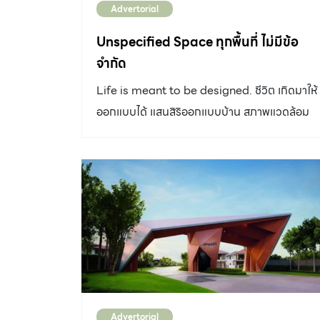
Advertorial
ด้วยพื้นที่ใกล้เมืองแต่ไม่ใกล้ไป เดินทางสะดวก
แวดล้อมด้วยธรรมชาติเพราะผังเมืองที่เปลี่ยนเป็น
Unspecified Space ทุกพื้นที่ ไม่มีข้อ
สีเขียวแล้ว ทำให้พื้นที่โดยรอบในอนาคตจะเป็นพื้นที
จำกัด
เกษตรสุดแสนสบายตา ด้วยแปลงนา ทุ่งดอกไม้
Life is meant to be designed. ชีวิต เกิดมาให้
และทิวเขาถนนธงชัย สัมผัสบรรยากาศเชียงใหม่ทั้ง
ออกแบบได้ แสนสิริออกแบบบ้าน สภาพแวดล้อม
วัฒนธรรม ธรรมชาติ และสีสันความเป็นเมือง ใกล้
ทุกพื้นที่ เพื่อให้คุณสร้างชีวิต สร้างความสุข ตามที่
เมือง แต่ไม่ใกล้ไป ด้วยทำเลชานเมืองเชียงใหม่ที่ไป
คุณได้ออกแบบไว้
ไหนก็สะดวก โครงการ “บุราสิริ สันผีเสื้อ” เชียงใหม่
ตั้งอยู่บนทำเลศักยภาพ ถนนวงแหวนรอบที่ 3 ใกล้
ซุปเปอร์ไฮเวย์ ที่เป็นเส้นหลักของการเดินทางเข้า-
ออกเมืองเชียงใหม่ โดยใช้เวลาเพียง 15 นาทีก็เข้า
ถึงใจกลางคูเมืองเชียงใหม่ได้ ชีวิตสะดวกสบาย
เพราะอยู่ใกล้เซ็นทรัล เฟสติวัล กาดรวมโชค ริมปิง
ซุปเปอร์มาร์เก็ต โรงพยาบาลกรุงเทพ ศูนย์ราชการ
มหาวิทยาลัยแม่โจ้ มหาวิทยาลัยเชียงใหม่ และ
Advertorial