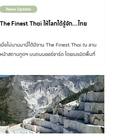
ของต้นไม้ต้นใหญ่ต้นเล็กสร้างความสดชื่น เป็น
News Update
ความตั้งใจของแสนสิริที่อยากให้ทุกคนได้อยู่ใกล้
ชิดธรรมชาติ มากไปกว่านั้นยังเพิ่มพื้นที่ความรัก
The Finest Thai ให้โลกได้รู้จัก…ไทย
เพื่อทุกคนกับคอนเซ็ปต์ Where The Love
Expands ด้วยฟังก์ชันที่คิดและออกแบบมาใหม่
เมื่อไม่นานมานี้ได้มีงาน The Finest Thai ณ ลาน
ทั้งหมดเพื่อการอยู่อาศัย ขยายพื้นที่ส่วนรวม เพิ่ม
หน้าสถานทูตฯ บนถนนออร์ชาร์ด โดยเนรมิตพื้นที่
พื้นที่ส่วนตัวที่เชื่อว่าจะทำให้ตกหลุมรักได้ทุกวัน
เป็นไลฟ์สไตล์ฮอลล์ที่มีผู้ประกอบการระดับแถวหน้า
อบอุ่นด้วยดีไซน์ Modern Farmhouse บ้านซีรีส์
ของเมืองไทย
ใหม่ของแสนสิริมาในดีไซน์ Modern Farmhouse
เพราะเข้าใจดีว่าผู้คนกำลังโหยหาธรรมชาติ จึงยก
ธรรมชาติมาโอบล้อมรอบตัว ในบรรยากาศ
Romantic Landscape เต็มไปด้วยสวนดอกไม้
สีสด […]