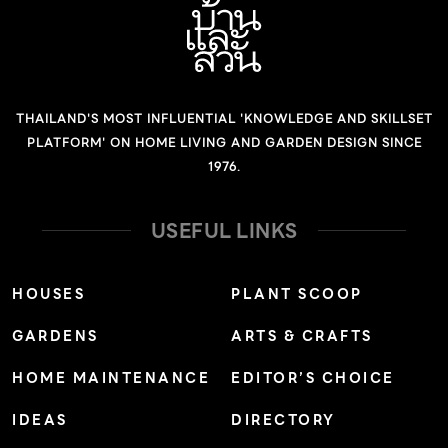
เปลี่ยนใหม่ให้เข้ากับสถานการณ์ จากการเน้นไปที่ตัวสมาชิก
ของคนในครอบครัวที่จะต้องยังคงอยู่ บ้านหลังนี้จึงถูกนิยาม
ด้านวิชาชีพ การเกิดสถานการณ์โรคระบาดทำให้สถาปนิก
ตามแนวความคิดในการออกแบบที่เรียกว่า “บ้านพื้นที่” อัน
หลาย ๆ ท่าน เข้ามาเป็นจิตอาสาคอยช่วยเหลือหน่วยงานต่าง ๆ
หมายถึง บ้านในต่างจังหวัดที่ไม่ใช่บ้านพื้นถิ่น หากแต่ถูก
โดยเฉพาะโรงพยาบาล คุณชนะเล่าถึงการทำงานในช่วงดัง
ออกแบบโดยคำนึงถึงคุณภาพของพื้นที่เป็นหลัก มีการผสาน
THAILAND'S MOST INFLUENTIAL 'KNOWLEDGE AND SKILLSET
กล่าวให้ฟังว่า คุณชนะ : “ในฐานะที่เป็นนายกสมาคมฯ และเป็น
กันของพื้นที่ภายในและภายนอก การใช้งานที่หลากหลาย จน
PLATFORM' ON HOME LIVING AND GARDEN DESIGN SINCE
สถาปนิกคนหนึ่ง ช่วงที่ Work from Home ก็เชิญชวนทุก
1976.
เหมือนทลายเส้นแบ่งของนอกบ้านและในบ้านออกไป เหลือ
ๆ คนที่เป็นสมาชิก หรือคนที่รู้จัก ไปช่วยโรงพยาบาลทางภาค
เพียงแค่พื้นที่ใช้งานที่ได้ดังใจตามความต้องการในแต่ละช่วง
ใต้ ภาคเหนือ ภาคอีสาน ใครอยู่ทางไหนก็ไปช่วยโรงพยาบาล
USEFUL LINKS
เวลา” หลังจากทำการสำรวจบริบทประกอบกับความต้องการ
แถวนั้น กลายเป็นว่าอาชีพของเราสามารถช่วยเหลือคนอื่น
ผลลัพธ์ที่ได้จึงออกมาเป็น “บ้านหน้าจั่ว” ที่ให้ความรู้สึกโฮมมี่
[…]
[…]
HOUSES
PLANT SCOOP
GARDENS
ARTS & CRAFTS
HOME MAINTENANCE
EDITOR’S CHOICE
IDEAS
DIRECTORY