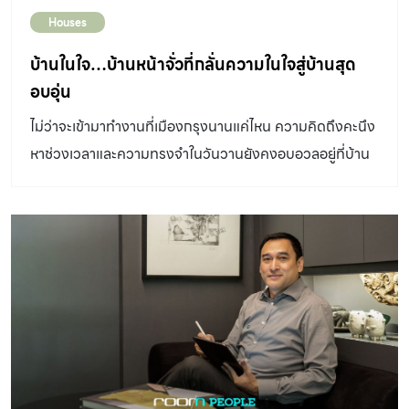
Houses
บ้านในใจ…บ้านหน้าจั่วที่กลั่นความในใจสู่บ้านสุด
อบอุ่น
ไม่ว่าจะเข้ามาทำงานที่เมืองกรุงนานแค่ไหน ความคิดถึงคะนึง
หาช่วงเวลาและความทรงจำในวันวานยังคงอบอวลอยู่ที่บ้าน
เกิดเสมอมา คุณแนน-เปรมจิตร ซาเนียร์ ฟอร์เซลล่า จึงตัดสิน
ใจสร้างบ้านหลังที่สองสำหรับเป็นบ้านตากอากาศที่ภูมิลำเนา
เดิมอย่างจังหวัดแพร่ จังหวัดเล็ก ๆ ในภาคเหนือที่ยังเปี่ยมไป
ด้วยวัฒนธรรมและวิถีชีวิตอันเรียบง่าย DESIGNER
DIRECTORY ออกแบบ: JAI Architect & Interior เพื่อ
เป็นการกระชับความสัมพันธ์และคงความรู้สึกของการไปมา
หาสู่เหมือนการกลับไปเยี่ยมบ้านในครั้งก่อน ๆ ที่ผ่านมา บ้าน
หลังใหม่จึงเลือกตั้งอยู่ในบริเวณเดียวกันกับบ้านหลังเดิมที่
คุณแนนอยู่อาศัยและเติบโตมาตั้งแต่เด็กกับครอบครัว ซึ่งตอน