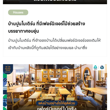
NATURAL AESTHETICโดยเฉพาะช่างไม้จาก “ทาคายามะ”
Houses
เมืองเก่าแก่ในจังหวัดกิฟุ (Gifu) นั้นได้รับการยอมรับว่ามี
ฝีมือปราณีตมาตั้งแต่อดีต ดังจะเห็นจาก บ้านเรือนทรง
บ้านปูนโมเดิร์น ที่มีเฟอร์นิเจอร์ไม้ช่วยสร้าง
โบราณ ตั้งแต่สมัยเอโดะ รวมไปถึงพระราชวังและวัดต่างๆ ใน
บรรยากาศอบอุ่น
เกียวโตและนารา ที่ยังคงอนุรักษ์เอาไว้เป็นอย่างดี ซึ่งอัต
บ้านปูนโมเดิร์น ที่เจ้าของบ้านได้เปลี่ยนเฟอร์นิเจอร์ของเดิมให้
ลักษณ์เหล่านี้เกิดขึ้นจากการมีภูมิศาสตร์ที่แยกอย่างโดดเดี่ยว
เข้ากับบ้านหลังนี้ที่ดูทันสมัยได้อย่างแยบยล นำมาซึ่ง
และล้อมรอบด้วยเทือกเขาสูงใหญ่ สร้างให้เมืองนี้มีเอกลักษณ์
บรรยากาศแสนอบอุ่น
เฉพาะ และมีฝีมืออันโดดเด่น เน้นความคงทน แข็งแรง เปี่ยม
ฟังก์ชั่น และใช้งานได้ยาวนาน มากกว่าความหวือหวาด้าน
ดีไซน์ TAKAYAMA COLLECTIONด้วยเสน่ห์เฉพาะตัวเหล่า
นี้ จึงกลายเป็นแรงบันดาลใจให้ Index Living Mall
สร้างสรรค์เฟอร์นิเจอร์ในคอลเลคชั่น TAKAYAYA – ทาคายา
มะ โดยดึงเสน่ห์ของงานไม้ ผสานกับหวายแท้ ดีไซน์ออกมาเป็น
เฟอร์นิเจอร์เรียบง่าย ในกลิ่นอายแบบญี่ปุ่น ที่เน้นฟังก์ชั่น และ
ความคงทน ในรูปแบบที่เรียบง่าย […]