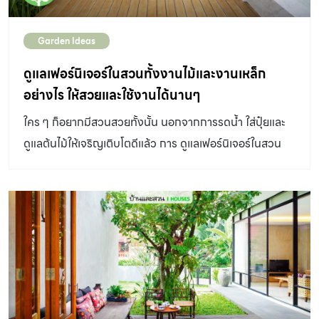
เป็นไม้เนื้อแข็ง จึงสามารถแปรรูปการใช้งานได้หลายรูปแบบ
ลวดลายของตัวไม้มีความสวยงาม สามารถโชว์สีธรรมชาติ
Garden Ideas
ของตัวไม้ได้เลย หรือเคลือบสีย้อมไม้เพื่อให้ได้โทนสีเข้มขึ้นก็
แล้วแต่ความชอบ เนื้อไม้แข็งแรงคงทน ใช้งานได้ยาวนาน อีก
ดูแลเฟอร์นิเจอร์ในสวนทั้งงานไม้และงานเหล็ก
ทั้งราคายังไม่แพงและหาซื้อได้ง่ายเพราะเป็นไม้เศรษฐกิจที่
อย่างไร ให้สวยและใช้งานได้นานๆ
ปลูกเป็นจำนวนมากในประเทศไทย ด้วยความที่เป็นไม้จากป่า
ใคร ๆ ก็อยากมีสวนสวยทั้งนั้น นอกจากการรดน้ำ ใส่ปุ๋ยและ
ปลูก จึงไม่ทำลายธรรมชาติ ด้วยองค์ประกอบทั้งหมด จึง
ดูแลต้นไม้ให้เจริญเติบโตดีแล้ว การ ดูแลเฟอร์นิเจอร์ในสวน
เหมาะอย่างยิ่งสำหรับนำมาใช้ทำเฟอร์นิเจอร์ใช้งานภายในบ้าน
และของตกแต่งก็มีส่วนทําให้สวนของเราดูน่าเข้าไปใช้งานมาก
รวมทั้งในสำนักงานได้เป็นอย่างดี ไอเดียการเลือกเฟอร์นิเจอร์
ขึ้น ตาม บ้านและสวน มาเรียนรู้เคล็ดลับและวิธีการ ดูแล
ให้เหมาะสมกับการใช้งาน เลือกเฟอร์นิเจอร์ที่ใช้งานง่าย ลุกนั่ง
เฟอร์นิเจอร์ในสวน ให้ยังคงอยู่ในสภาพที่ดีและยืดอายุการใช้
สะดวกสบาย มั่นคงแข็งแรงไม่ล้มง่ายจะทำให้ปลอดภัยต่อผู้สูง
งานให้ยาวนานกว่าเดิมกันค่ะ автокредит на
อายุและเด็ก เฟอร์นิเจอร์ลบขอบมุม ป้องกันการบาดเจ็บเมื่อ
подержанный автомобиль условияแบบชิงช้า พร้อมไอ
กระแทก เฟอร์นิเจอร์ที่มีความสูงและความลึกที่รองรับสรีระ
เดียการตกแต่งพื้นที่ให้เป็นมุมนั่งเล่นสุดชิล ไอเดียมุมนั่งเล่น
ได้พอดี ระดับที่นั่งสูงระหว่าง 38-45 ซม. ความลึกและความ
ดีไซน์พิเศษ เพื่อตอบโจทย์การใช้งานในพื้นที่จำกัด เฟอร์นิเจอร์
กว้างของที่นั่งอยู่ที่ระหว่าง 30-50 ซม. สามารถใช้งานได้
ขึ้นสนิม หากเฟอร์นิเจอร์ในสวนมีส่วนประกอบที่เป็นเหล็ก คง