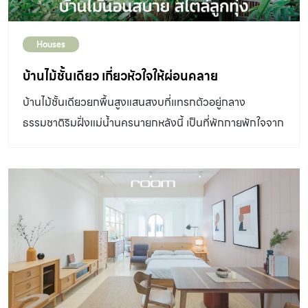
และลูกของผมจึงอยากทำบ้านที่รวมทุกส่วนเข้าด้วยกัน ตัว
ผมเองชอบบ้านรูปยาว มีส่วนใช้สอยที่ต่อเนื่องกัน ไม่ต้อง
Houses
กั้นเป็นห้องๆ อยากได้แบบโล่งๆ เดิมผมอยากได้บ้านชั้น
เดียว แต่พื้นที่ใช้สอยไม่พอกับความต้องการ จึงจำเป็นต้อง
บ้านไม้ชั้นเดียว เกี่ยวหัวใจให้ผ่อนคลาย
ทำห้องนอนของผมอยู่ชั้นบน ของคุณพ่อคุณแม่อยู่ชั้นล่าง
บ้านไม้ชั้นเดียวยกพื้นสูงแสนสงบที่แทรกตัวอยู่กลาง
(คนละด้านของตัวบ้าน) แต่สิ่งที่ระบุกับสถาปนิกอย่างชัดเจน
ธรรมชาติริมฝั่งแม่น้ำนครนายกหลังนี้ เป็นที่พักกายพักใจจาก
ก็คือ อยากได้บ้านที่มีแปลนเป็นรูปตัวยู(U)” แม้ที่ดินจะเป็น
ชีวิตวุ่นวายในเมืองหลวง จะมีก็เพียงเสียงของธรรมชาติและ
รูปสามเหลี่ยมที่แต่ละด้านไม่เท่ากัน สถาปนิกก็สามารถ
สายน้ำที่อยู่เบื้องหน้าเท่านั้นที่เห็นเมื่อไรก็ชวนให้หัวใจรู้สึก
ออกแบบและวางผังตัวบ้านได้ลงตัว กล่าวคือ ได้แปลนบ้านรูป
สดชื่นรื่นรมย์อยู่เสมอ บ้านไม้ชั้นเดียวยกพื้นสูง เจ้าของ –
ตัวยูตามความต้องการของเจ้าของบ้าน จัดสรรพื้นที่ภายในได้
ออกแบบ : คุณหนุ่ม บ้านไม้ชั้นเดียวยกพื้นสูง บางครั้งเมื่อเรา
โล่งเรียบ และผังของบ้านก็ยังอยู่ในทิศทางที่แสงแดดเข้ามาใน
เบื่อชีวิตในเมือง การได้ออกมาใช้ชีวิตในต่างจังหวัดที่ไม่มีทั้งที
ตัวบ้านเพียงระยะสั้นๆ เท่านั้น ด้านหนึ่งของห้องชั้นล่างจึงทำ
วี วิทยุ หรือโทรศัพท์ อาจช่วยให้รู้สึกผ่อนคลายและสามารถ
ผนังกระจกใสเพื่อเน้นบรรยากาศแบบเปิดโล่ง ทำให้ภายในและ
เติมเชื้อไฟให้คุณกลับมามีแรงลุยงานใหม่ได้อีกครั้ง คุณหนุ่ม
ภายนอกบ้านดูเหมือนเป็นส่วนเดียวกันตัวบ้านเป็นรูปสี่เหลี่ยม
เจ้าของบ้านไม้แห่งนี้ มีความคิดว่าอยากมีบ้านริมน้ำมานาน
ตรงๆ ใช้ปูนเปลือยเป็นวัสดุหลัก แต่ก็มีการเลือกใช้หลากหลาย