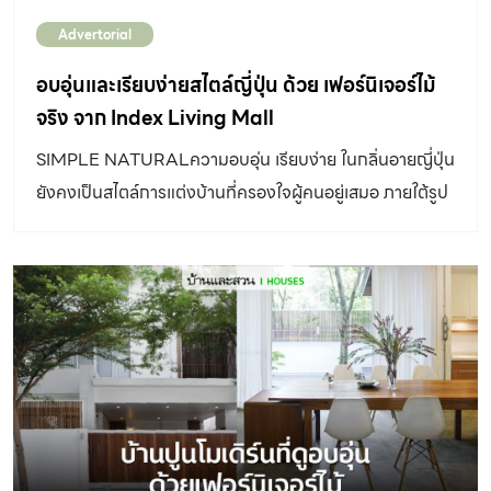
ต่อเหล็กให้เป็นตัวกลางรัดชิ้นเฟอร์นิเจอร์ให้แข็งแรงแทนนการ
Advertorial
เข้าไม้ที่ซับซ้อนในงานเฟอร์นิเจอร์ ช่วยให้ประหยัดแรงงาน
สะดวกต่อการขนส่งและลดการสูญเสียวัสดุเกินจำเป็น เมื่อ
อบอุ่นและเรียบง่ายสไตล์ญี่ปุ่น ด้วย เฟอร์นิเจอร์ไม้
ต้นไม้ที่แบรนด์ปลูกเติบโตเพียงพอจะนำมาผลิตเฟอร์นิเจอร์
จริง จาก Index Living Mall
จึงปรับสัดส่วนชิ้นงานใหม่ให้พอเหมาะพอดีกับไม้ที่ได้ ทำให้มี
SIMPLE NATURALความอบอุ่น เรียบง่าย ในกลิ่นอายญี่ปุ่น
น้ำหนักเบาลงกว่าเดิม แต่ยังคงใช้งาน indoor และ outdoor
ยังคงเป็นสไตล์การแต่งบ้านที่ครองใจผู้คนอยู่เสมอ ภายใต้รูป
ได้อย่างทนทานเช่นเดิม เฟอร์นิเจอร์ของ เจิด ดีไซน์ แกลลอรี
แบบที่ไม่ซับซ้อนนั้นซ่อนรายละเอียด และความปราณีตของ
จึงเกิดจากกระบวนการผลิต ที่ยิ่งทำ ก็ยิ่งมีป่าเพิ่มขึ้น ดูข้อมูล
ฝีมือช่างเอาไว้ สร้างเสน่ห์และก่อให้เกิดอัตลักษณ์แบบน้อยแต่
เพิ่มเติมของ กูปรี ทีก […]
มากในสไตล์ญี่ปุ่น โดยเฉพาะเฟอร์นิเจอร์ การออกแบบและ
ตกแต่งบ้านที่เน้นความเรียบง่าย มักนำวัสดุธรรมชาติ โดย
เฉพาะไม้เข้ามาเป็นส่วนหนึ่ง สิ่งเหล่านี้สืบเนื่องมาจากสภาพภูมิ
อากาศ และภูมิประเทศของญี่ปุ่นที่เป็นหมู่เกาะ มีเทือกเขาสลับ
ซับซ้อน และป่าไม้เขียวชะอุ่ม จนกลายมาเป็นวัตถุดิบชั้นเยี่ยม
ในการสร้างสรรค์เฟอร์นิเจอร์ และสถาปัตยกรรมของช่างฝีมือ
ชาวญี่ปุ่นที่สั่งสมและสืบทอดต่อกันมาหลายร้อยปี