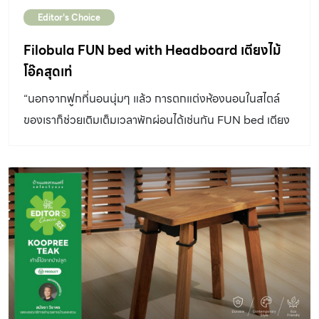
Editor's Choice
Filobula FUN bed with Headboard เตียงไม้
โอ๊คสุดเท่
“นอกจากฟูกที่นอนนุ่มๆ แล้ว การตกแต่งห้องนอนในสไตล์
ของเราก็ช่วยเติมเต็มเวลาพักผ่อนได้เช่นกัน FUN bed เตียง
ไม้ที่มาพร้อมกับ Headboard ดีไซน์สุดเท่นี้ทำให้ห้องนอน
สวยสมบูรณ์ยิ่งขึ้น” Recommended by นัทธมน ตั้งตรง
มิตร บรรณาธิการบริหาร room books สำหรับหลายคน แค่
ที่นอนดี ๆ ยังไม่พอ แต่เตียงที่ใช้ก็ต้องมีสไตล์ด้วย Filobula
เป็นแบรนด์เฟอร์นิเจอร์ของคนไทย ที่สนใจงานไม้โอ๊คเห็นได้
จากงานออกแบบโต๊ะ ตู้ เก้าอี้ไม้โอ๊ค ในหลายๆ คอลเล็คชัน
รวมถึง FUN bed เตียงไม้ที่มาพร้อมกับ Headboard สุดเท่
แบรนด์เลือกใช้ไม้โอ๊คที่ขึ้นชื่อเรื่องความทนทาน เนื้อไม้ยังแข็ง
แรงผุพังยาก ทนต่อปลวก แมลง หรือเชื้อรา ไปจนถึงมี