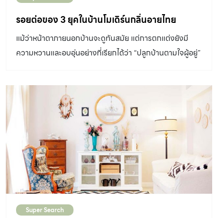
ทำอาหาร แต่ครัวของบ้านเก่าทำให้รู้สึกไม่สะดวกเลย พอจะ
สร้างบ้านใหม่จึงขอคิดเรื่องครัวเป็นอันดับแรก” คุณเปียทิพย์
รอยต่อของ 3 ยุคในบ้านโมเดิร์นกลิ่นอายไทย
มีประสบการณ์เรื่องบ้านค่อนข้างมาก เพราะงานของเธอคือ
แม้ว่าหน้าตาภายนอกบ้านจะดูทันสมัย แต่การตกแต่งยังมี
การหาบ้านเช่าให้ชาวต่างชาติที่มาอยู่เชียงใหม่ อีกทั้งช่วงหนึ่ง
ความหวานและอบอุ่นอย่างที่เรียกได้ว่า “ปลูกบ้านตามใจผู้อยู่”
ต้องไปอยู่บ้านสามีที่อังกฤษ ได้เห็นสไตล์การตกแต่งบ้านและ
สวนที่ตรงกับความต้องการ จึงตั้งใจอยากมีบ้านแบบนั้นบ้าง
แล้วความฝันก็เป็นจริงเมื่อได้กลับมาอยู่ที่เชียงใหม่ หากมอง
จากด้านหน้า ตัวบ้านจะดูทึบหน่อย แต่เมื่อเข้าไปภายในกลับพบ
ว่าโล่งและสว่าง เพราะแวดล้อมด้วยพื้นที่ว่างซึ่งทำให้รู้สึกน่า
สบาย อีกทั้งยังวางตำแหน่งของประตู หน้าต่าง และช่องแสง
ได้ถูกที่ถูกจังหวะ โดยให้หันไปยังด้านหลังบ้านและเน้นขนาดที่
ใหญ่ เพื่อให้มองเห็นสวนและทุ่งนาอย่างที่เจ้าของบ้านชอบ ทุก
พื้นที่ในบ้านจึงได้แสงสว่างที่เหมาะสม บ้านนี้มีประตูทางเข้า
หลักอยู่ตรงกลางพอดี และตรงกับโถงประตูซึ่งเป็นมุมรับ
ประทานอาหาร จึงเหมือนแกนกลางที่แบ่งให้ด้านหนึ่งเป็นครัว
Super Search