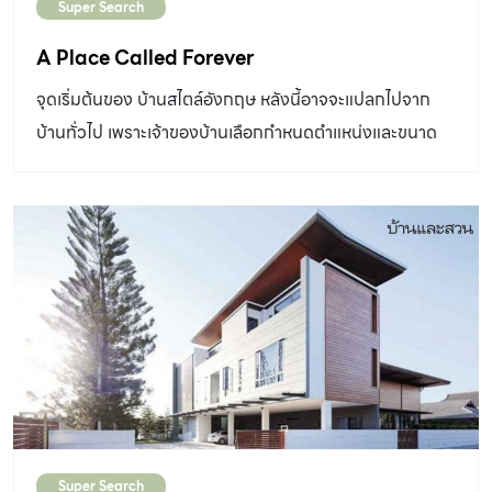
Super Search
A Place Called Forever
จุดเริ่มต้นของ บ้านสไตล์อังกฤษ หลังนี้อาจจะแปลกไปจาก
บ้านทั่วไป เพราะเจ้าของบ้านเลือกกำหนดตำแหน่งและขนาด
ของครัวเป็นอย่างแรก ยิ่งไปกว่านั้นคือ ตำแหน่งของครัวอยู่
ค่อนไปทางด้านหน้าบ้านเสียด้วย คุณเปียทิพย์ เชฟฟิลด์
เจ้าของบ้านฝ่ายหญิงให้ความกระจ่างว่า “ได้ประสบการณ์มา
จากบ้านหลังแรกค่ะ เพราะไม่ใช่แบบที่เราอยากได้เลย เราฟัง
และเชื่อคนอื่นมากเกินไป คิดเอาว่าคงจะดีถ้าเป็นอย่างที่ใครเขา
ว่ากัน แต่คนเหล่านั้นไม่ได้เป็นคนอยู่ พอเราเข้าไปอยู่จริงก็ไม่ได้
ประโยชน์ใช้สอยอย่างที่ต้องการ ไปเน้นทำประตูบานใหญ่ๆ ทำ
หน้าบ้านแบบคนไทย ทำให้เสียพื้นที่ในบ้านไปเปล่าๆ หรือเน้นทำ
ห้องรับแขกใหญ่ๆ แต่ความจริงเราไม่ได้รับแขกที่จะต้องนั่งกัน
แบบเป็นทางการ นี่ไม่ใช่วิถีชีวิตของเรา อีกอย่างเป็นคนชอบ
Super Search