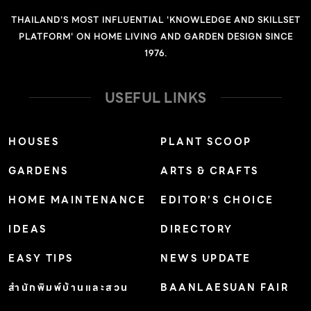
เฟิร์นสะสมตั้งแต่เด็กๆ ผสมผสานกับกลิ่นอายของบ้านสไตล์
THAILAND'S MOST INFLUENTIAL 'KNOWLEDGE AND SKILLSET
ยุโรปที่ชื่นชอบ บ้านพักส่วนตัวหลังนี้จึงถ่ายทอดออกมาผ่าน
PLATFORM' ON HOME LIVING AND GARDEN DESIGN SINCE
คลังเก็บความทรงจำของเฟิร์นค่ะ” รูปลักษณ์ภายนอกของ
1976.
บ้านสวย หลังนี้ ดูคล้ายหอคอยของปราสาทในยุโรป เรารู้สึก
ประหลาดใจเล็กน้อยเมื่อทางเข้าของบ้านตั้งอยู่ที่ชั้นสาม ทั้งที่
USEFUL LINKS
ปกติควรจะอยู่ชั้นล่างสุด พื้นที่แรกที่ทักทายเราคือส่วนนั่งเล่น
ตามด้วยส่วนรับประทานอาหารและแพนทรี่ บรรยากาศในส่วน
HOUSES
PLANT SCOOP
นี้ดูอ่อนหวานแบบสไตล์วินเทจ เลือกใช้โทนสีขาวครีมที่ดูสบาย
GARDENS
ARTS & CRAFTS
ตา ผสมผสานอย่างลงตัวกับเฟอร์นิเจอร์แอนทีคที่คุณเฟิร์น
หอบหิ้วข้ามน้ำข้ามทะเลมาจากทวีปยุโรป ผนังในส่วนนั่งเล่น
HOME MAINTENANCE
EDITOR’S CHOICE
ตกแต่งด้วยของประดับดีไอวาย ซึ่งคุณเฟิร์นสร้างสรรค์เอง
IDEAS
DIRECTORY
กับมือ ส่วนโต๊ะรับประทานอาหารและแพนทรี่คุมโทนด้วยสีของ
ไม้ สร้างความอบอุ่นให้พื้นที่โดยรอบ เมื่อลงมายังชั้นล่างสุดที่
EASY TIPS
NEWS UPDATE
เปรียบเสมือนชั้นใต้ดิน เราเห็นการตกแต่งผนังด้วยสีเขียวเข้ม
สำนักพิมพ์บ้านและสวน
BAANLAESUAN FAIR
(Hunter Green Mix) และผนังก่ออิฐ เข้ากันได้ดีกับชุดโซฟา