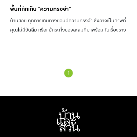
เปิดตามที่คุณเปียทิพย์บอกว่าเป็นพื้นที่ของเธอ และอีกด้าน
พื้นที่กักเก็บ “ความทรงจำ”
เป็นบาร์เครื่องดื่มซึ่งเป็นพื้นที่ของ คุณปีเตอร์ เชฟฟิลด์ สามี
ถัดไปเป็นห้องนอนแขกและโถงบันไดขึ้นชั้นบนโดยไม่มีห้อง
บ้านสวย ทุกการเดินทางย่อมมีความทรงจำ ซึ่งอาจเป็นภาพที่
รับแขกดังเหตุผลที่เจ้าของบ้านบอกไปข้างต้นนั่นเอง ชั้นบน
คุณไม่มีวันลืม หรือแม้กระทั่งของสะสมที่มาพร้อมกับเรื่องราว
วางแปลนคล้ายกันคือ จากบันไดไปสู่ห้องโถงใหญ่เน้นให้มีช่อง
มากมายให้รำลึกถึงความรู้สึกดีๆเหมือนเช่นบ้านสไตล์ยุโรปสี่
แสงและหน้าต่างเต็มพื้นที่ของผนังเพื่อความโปร่ง โดยใช้เป็น
ชั้นหลังนี้ที่กลายเป็นพื้นที่กักเก็บความทรงจำชั้นดีของเจ้าของ
พื้นที่ส่วนรวมของ 3 คนพ่อแม่ลูก กล่าวคือเป็นทั้งส่วนนั่งเล่น
บ้าน “เราหลงรักที่นี่ทันที ทั้งสถาปัตยกรรมแบบยุโรปและ
ทำงาน […]
ความเงียบสงบ เพราะเป็นสิ่งที่สะท้อนตัวตนและตอบโจทย์แรง
1
บันดาลใจของเราได้เป็นอย่างดี” คุณเฟิร์น – เกศชนก จีระ
วัฒนา ธาดาสีห์ เจ้าของบ้านฝ่ายหญิงเกริ่นนำถึงความรู้สึกที่
เห็นบ้านหลังนี้ครั้งแรก ซึ่งตั้งอยู่ในโครงการ The Eyrie
Khao Yai ด้วยความที่เป็นนักออกแบบและเป็นเจ้าของร้าน
อาหาร Featherstone Bistro Café & Lifestyle Shop
และ Azure Café ทำให้การออกแบบบ้านนี้ไม่ใช่เรื่องยาก
สำหรับเธอ “ทิศทางในการออกแบบบ้านเริ่มมาจากของที่