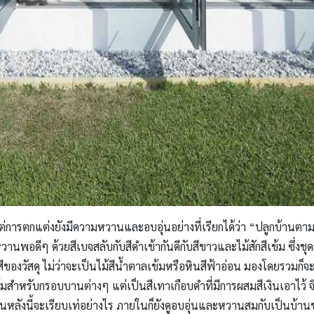
การตกแต่งยังมีความหวานและอบอุ่นอย่างที่เรียกได้ว่า “ปลูกบ้านตาม
พอดีๆ ด้วยสีเบจสลับกับสีดำเข้ากันดีกับสีขาวและไม้สักสีเข้ม ซึ่งชุดส
กสีของวัสดุ ไม่ว่าจะเป็นไม้สีน้ำตาลเข้มหรือหินสีฟ้าอ่อน มองโดยรวม
สำหรับกรอบบานต่างๆ แต่เป็นสีเทาเกือบดำที่มีการผสมสีเงินเอาไว้ จึงไ
หลังนี้จะเรียบเท่อย่างไร ภายในก็ยังดูอบอุ่นและหวานสมกับเป็นบ้าน