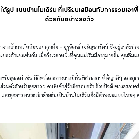
ายใต้รูป แบบบ้านโมเดิร์น ที่เปรียบเสมือนกับการรวมเอา
ด้วยกันอย่างลงตัว
ี่มาจากบ้านหลังเดิมของ
คุณติ๋ม
– อุรุวัณณ์ เจริญนวรัตน์
ซึ่งอยู่อาศัยร่
นของตัวเองเช่นกัน เมื่อถึงเวลาหนึ่งที่คุณแม่เริ่มมีอายุมากขึ้น คุณติ๋ม
กสำหรับคุณแม่ เช่น มีลิฟต์และทางลาดมีพื้นที่ส่วนกลางให้ญาติๆ และล
่วนตัวสำหรับลูกสาว 2 คนที่เข้าสู่วัยมีครอบครัว ด้วยปัจจัยของครอบครัว
ิ๋ม และลูกสาว ผนวกเข้าด้วยกันเป็นบ้านโมเดิร์นซึ่งมีลักษณะแบบไทย