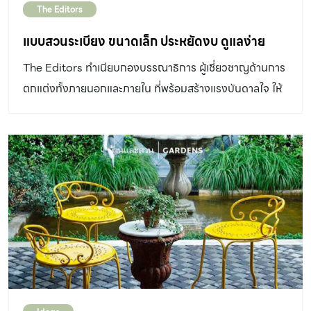
The Editors
ทำให้เราต้องปรับหน้าดินและผสมดินถุงที่มีสารอาหารสำหรับ
ต้นไม้เพิ่มเข้าไป เพื่อให้ดินร่วนซุยระบายน้ำได้ดี ด้านข้างบ้าน
แบบสวนระเบียง ขนาดเล็ก ประหยัดงบ ดูแลง่าย
ซึ่งติดกับถนนของหมู่บ้านปลูกไทรอินโดยาวตลอดแนวช่วย
The Editors ทำเนียบกองบรรณาธิการ ผู้เชี่ยวชาญด้านการ
ป้องกันฝุ่นและควันรถจากริมถนน ทรงพุ่มแน่นสูง 3 เมตร
ตกแต่งทั้งภายนอกและภายใน ที่พร้อมสร้างแรงบันดาลใจ ให้
ช่วยดูดซับเสียงจากด้านนอกได้มาก และยังสร้างบรรยากาศ
ไอเดีย เคลียทุกคำถาม ไขปัญหาคาใจในบ้าน และสวนของคุณ
ความเป็นส่วนตัวให้กับเจ้าของบ้านได้เป็นอย่างดี แดดที่ส่อง
มากทั้งวันทำให้บ้านและสวนดูร้อนอบอ้าว จึงปลูกต้นไม้ใหญ่
ทรงพุ่มใบแผ่กว้างช่วยบังแดดและยังร่มรื่นมากขึ้น “สนาม
หญ้าก็เปลี่ยนเป็นพื้นกรวดแทน ด้วยเหตุผลที่เจ้าของบ้านเป็น
ผู้หญิงจึงเน้นการออกแบบให้ดูแลง่าย ทางเดินหน้าบ้านวาง
แผ่นทางเดินคอนกรีตสลับกับโรยกรวดให้ดูน่าสนใจ ตรงกลาง
วางกระถางทรงกลมให้เจ้าของได้ปลูกต้นไม้ตามความชอบ
ใกล้กันตรงหัวมุมสวนเป็นลานหินแกรนิตลูกเต๋าวางเก้าอี้แบบ
โค้งรับกับต้นไม้ได้อย่างลงตัวพอเดินเลี้ยวขวาไปบริเวณข้าง
บ้านใส่รายละเอียดเล็ก ๆ น้อย ๆน่ารักด้วยเก้าอี้ไม้วางของ