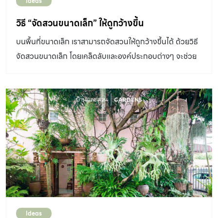
Ideas
กระจุกกระจิก ปลูกแทรกด้วยไม้ดอกสีสันเพิ่มความสดใสให้
วิธี “จัดสวนขนาดเล็ก” ให้ดูกว้างขึ้น
กับสวน นอกจากนี้ส่วนในสุดยังทำซุ้มประตูเหล็กดัดสร้าง
ความอ่อนช้อย ยกสเต็ปพื้นหนึ่งขั้นทำลานคอบเบิลสโตนให้
บนพื้นที่ขนาดเล็ก เราสามารถจัดสวนให้ดูกว้างขึ้นได้ ด้วยวิธี
เจ้าของบ้านได้นั่งจิบกาแฟตอนเช้าก่อนออกไปทำงาน มีไทร
จัดสวนขนาดเล็ก โดยเคล็ดลับและองค์ประกอบต่างๆ จะช่วย
อินโดต้นสูงเป็นกำแพงยาวไปถึงหลังบ้านสร้างบรรยากาศ
พรางตาให้เรารู้สึกว่าสวนมีขนาดกว้างขึ้น
ความเป็นส่วนตัว เพราะรั้วบ้านค่อนข้างโปร่ง คนภายนอก
มองเข้ามาได้ เพราะบ้านอยู่ติดกับเส้นทางสัญจรเข้า– ออก
หมู่บ้านจึงมีรถวิ่งตลอดเวลาเสียงเครื่องยนต์และฝุ่นควันคือ
จุดเริ่มต้นในการปรับปรุงสวนในครั้งนี้หลังจากปรับปรุงเสร็จ
บรรยากาศโดยรอบที่เคยดูแห้งแล้งตอนนี้ดูร่มรื่นปัญหาเสียง
รถและฝุ่นควันดูเบาบางลงการเปลี่ยนแปลงครั้งนี้จึงเป็นของ
ขวัญที่ดี แม้ขนาดของสวนจะไม่ใหญ่มากแต่พอได้นั่งชื่นชม
ธรรมชาติที่อยู่รอบตัวมันทำให้ตัวผมไม่อยากลุกออกไปจากที่
แห่งนี้เลยครับ […]
Ideas