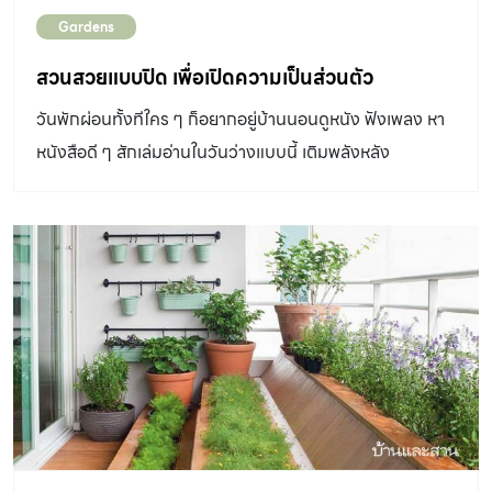
Gardens
สวนสวยแบบปิด เพื่อเปิดความเป็นส่วนตัว
วันพักผ่อนทั้งทีใคร ๆ ก็อยากอยู่บ้านนอนดูหนัง ฟังเพลง หา
หนังสือดี ๆ สักเล่มอ่านในวันว่างแบบนี้ เติมพลังหลัง
เหน็ดเหนื่อยกับการทำงานมาแล้วทั้งอาทิตย์ แต่ดูเหมือนว่า
ตอนนี้เจ้าของสวนของเราต้องเจอเรื่องน่าปวดหัว เพราะบ้าน
ของเขาอยู่ติดกับทางสัญจรของหมู่บ้านที่มีรถผ่านอยู่เป็น
ประจำ เสียงเครื่องยนต์และฝุ่นควันที่เกิดขึ้นดูจะไม่ใช่ปัญหา
เล็ก ๆ แต่สำหรับ คุณตา –กันตนา ภัทรโพธิวงศ์ เจ้าของสวน
คนสวยของ my home รอบ ๆ บ้านก็มีเพียงสนามหญ้ากับ
ต้นไม้ใหญ่สองสามต้นที่ได้แถมมากับโครงการตอนซื้อบ้าน
และนี่คือเหตุผลที่ทำให้เจ้าของบ้านหลังนี้อยากจัด สวนสวย
แบบปิด จากคำบอกเล่าของ คุณศักดิ์ เรืองพร้อม เจ้าของสวน
ลีลา ไร่หญ้าน้องปลื้ม “ สภาพดินเดิมปะปนไปด้วยดินเหนียว