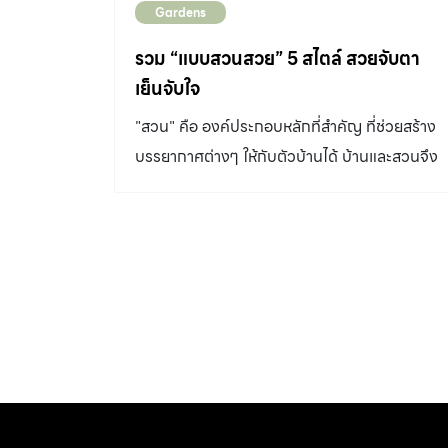
Gardens
รวม “แบบสวนสวย” 5 สไตล์ สวยจับตา
เย็นจับใจ
"สวน" คือ องค์ประกอบหลักที่สำคัญ ที่ช่วยสร้าง
บรรยากาศต่างๆ ให้กับตัวบ้านได้ บ้านและสวนจึง
ได้รวบรวม "แบบสวนสวย" ทั้ง 5 แบบ 5 สไตล์ไว้
ให้ดูเป็นแนวทางมาฝากกัน