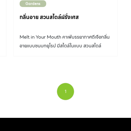
ผมตั้งใจให้เป็นจุดเซอร์ไพรส์เล็กๆให้เจ้าของบ้านได้
Gardens
เปลี่ยนบรรยากาศการนั่งชมสวน ดูหมอกตอนเช้า
กลิ่นอาย สวนสไตล์ฝรั่งเศส
รับลมหนาวพร้อมไกวชิงช้าเพลินๆ ค่อยๆ ซึมซับ
บรรยากาศและรู้สึกผ่อนคลายไปทีละนิดแบบไม่รู้ตัว
Melt in Your Mouth คาเฟ่บรรยากาศดีเจือกลิ่น
พอลุกจากมุมนี้ก็ลงไปสู่สนามหญ้าที่อยู่ด้านล่าง
อายแบบชนบทยุโรป มีสไตล์ในแบบ สวนสไตล์
โดยมีรูปปั้นสิงโตทำหน้าที่เป็นสัญลักษณ์แทนซุ้ม
ฝรั่งเศส ภายในแปลงปลูกไม้ดอกผสมผสานไม้ตัด
ประตูคอยต้อนรับอยู่ “แล้วจึงพบกับโซนที่สองซึ่ง
ฟอร์ม อวลด้วยกลิ่นอายธรรมชาติโทนสีละมุน
เป็นความตั้งใจของเจ้าของบ้านที่อยากให้มุมนี้เป็น
พื้นที่ส่วนกลางของครอบครัวในการทำกิจกรรม
ต่าง ๆ ขณะเดียวกันสังเกตว่าต้นไม้ส่วนใหญ่ถูกจัด
1
วางไว้ตามแนวรอบรั้วทั้งหมดให้ความรู้สึกที่ดู
กว้าง โปร่ง โล่ง สบายตา เห็นแล้วก็อยากจะลงไป
วิ่งเล่นเหมือนตอนเด็ก ๆ อีกครั้ง (คุณศักดิ์กล่าว
ด้วยใบหน้าที่ยิ้มแย้ม) แต่ก็ยังโปรยที่นั่งกระจายตัว
อยู่ตามมุมต่าง […]