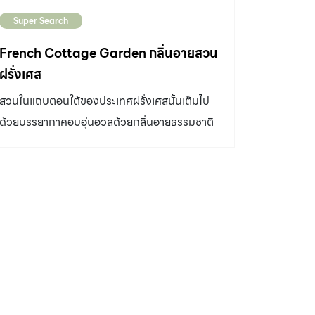
Super Search
French Cottage Garden กลิ่นอายสวน
ฝรั่งเศส
สวนในแถบตอนใต้ของประเทศฝรั่งเศสนั้นเต็มไป
ด้วยบรรยากาศอบอุ่นอวลด้วยกลิ่นอายธรรมชาติ
ในโทนสีละมุนตา ภายในแปลงปลูกไม้ดอกผสม
ผสานไม้ตัดฟอร์มวางแปลงลักษณะกึ่งฟอร์มัล ดู
ไม่เป็นทางการ ทั้งหมดคือภาพเริ่มต้นก่อนจะแปร
เปลี่ยนให้กลายมาเป็นสวนสวยริมแม่น้ำกกภายใน
ร้าน Melt in Your Mouth คาเฟ่บรรยากาศดีเจือ
กลิ่นอายแบบชนบทฝรั่งเศส จากจุดเริ่มต้นของ
ที่ดินผืนงามริมแม่น้ำกกซึ่งเป็นที่ดินของคุณพ่อ
เมื่อ คุณสมบูรณ์ และ คุณพูนสุข รักมนุษย์
สองพี่น้องเจ้าของร้าน คิดจะใช้ประโยชน์จากที่ดิน