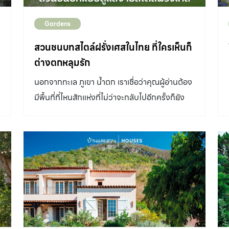
Gardens
สวนชนบทสไตล์ฝรั่งเศสในไทย ที่ใครเห็นก็
ต่างตกหลุมรัก
นอกจากทะเล ภูเขา น้ำตก เราเชื่อว่าคุณผู้อ่านต้อง
มีพื้นที่ที่ไหนสักแห่งที่ไม่ว่าจะกลับไปอีกครั้งก็ยัง
หลงรักและไม่เคยรู้สึกเบื่อเลยเช่นเดียวกันกับ
เจ้าของบ้านหลังนี้ สวนแห่งนี้ คุณศักดิ์-ศักดิ์ เรือง
พร้อม ผู้ออกแบบและจัดสวนขออาสาพาทีมงาน
“บ้านและสวน” เดินชมบรรยากาศภายในสวนชนบท
สไตล์ฝรั่งเศสพร้อมอธิบายถึงที่มาที่ไปของการจัด
วางผังของสวนอย่างไรให้ลงตัวและตอบโจทย์
เจ้าของบ้านให้มากที่สุด “หากลองสังเกตให้ดี ๆ ที่ที่
เรากำลังยืนอยู่มีลักษณะเป็นเนินเขาคล้ายลักษณะ