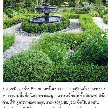
นอกเหนือจากร้านที่สวยงามพร้อมบรรยากาศสุดชิลแล้ว อาหารของ
ทางร้านยังขึ้นชื่อ โดยเฉพาะเมนูอาหารเหนือแบบดั้งเดิมรสชาติจัด
จ้านที่รับสูตรตกทอดจากคุณทวดของคุณสมบูรณ์ ซึ่งเป็นนางต้น