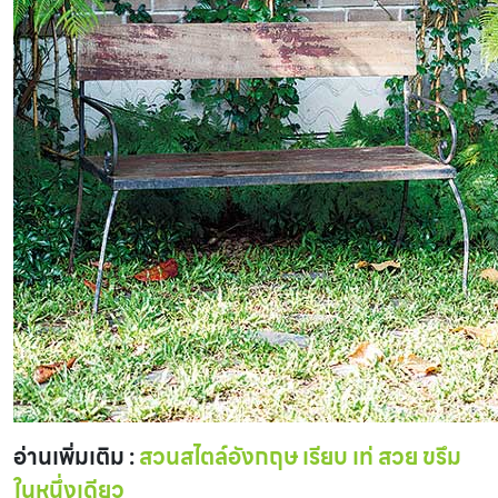
อ่านเพิ่มเติม :
สวนสไตล์อังกฤษ เรียบ เท่ สวย ขรึม
ในหนึ่งเดียว