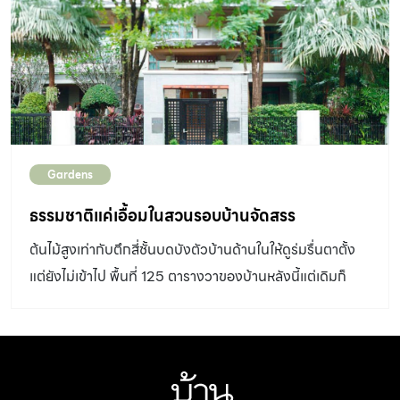
ที่ลึกลงไปกว่าที่ ตาเห็น เช่น ชิ้นส่วนต่างๆ ของพืช ซึ่งวาดเพิ่ม
เพื่อบอกรายละเอียดที่สมจริงเป็นข้อมูลพื้นฐานตามหลัก
วิทยาศาสตร์ ที่นําไปใช้งานได้จริง ในครั้งนี้เราได้พูดคุยกับ ผู้
ช่วยศาสตราจารย์ ดร.ศศิวิมล แสวงผล อาจารย์สอนวิชา
“นิทัศน์ทางวิทยาศาสตร์” ภาควิชา พฤกษศาสตร์ คณะ
วิทยาศาสตร์ มหาวิทยาลัยมหิดล ซึ่งเป็นวิชาเลือกสําหรับ
Gardens
นักศึกษาระดับปริญญาตรี เปิดสอนครั้งแรก ในประเทศไทย
ตั้งแต่ปี พ.ศ. 2541 เป็นต้นมา จุดเริ่มต้นที่ทําให้อาจารย์ศศิ
ธรรมชาติแค่เอื้อมในสวนรอบบ้านจัดสรร
วิมลหันมาทํางานด้านนี้ก็เพราะตอนนั้นไปเรียนต่อด้านพืชสวน
ต้นไม้สูงเท่ากับตึกสี่ชั้นบดบังตัวบ้านด้านในให้ดูร่มรื่นตาตั้ง
ในระดับปริญญาโทที่ University of Florida ประเทศ
แต่ยังไม่เข้าไป พื้นที่ 125 ตารางวาของบ้านหลังนี้แต่เดิมก็
สหรัฐอเมริกา และลงเรียนวิชา Biological Illustration ซึ่ง
เหมือนเช่นบ้านจัดสรรทั่วไปซึ่งมีสวนอยู่รอบตัวบ้าน มีสนาม
สอนเกี่ยวกับการวาดรูปเชิงชีววิทยา “เริ่มเรียนจากเทคนิค
หญ้า มีต้นไม้ใหญ่
ต่างๆ ทั้งการใช้ปากกา ดินสอ การใช้สี ตั้งแต่ การร่างภาพ
การลงสี ให้เราสังเกตมุมมองเพื่อให้สามารถวาดอะไรก็ได้ที่
[…]