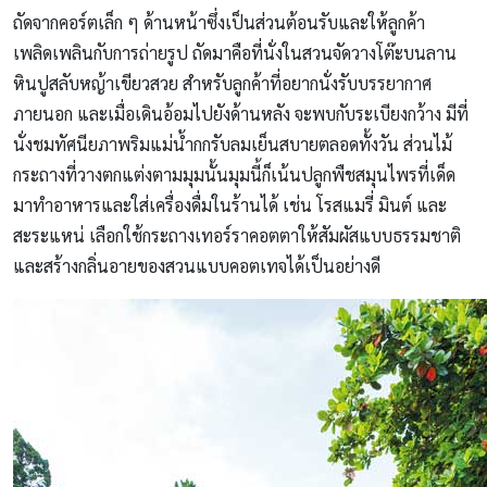
ถัดจากคอร์ตเล็ก ๆ ด้านหน้าซึ่งเป็นส่วนต้อนรับและให้ลูกค้า
เพลิดเพลินกับการถ่ายรูป ถัดมาคือที่นั่งในสวนจัดวางโต๊ะบนลาน
หินปูสลับหญ้าเขียวสวย สำหรับลูกค้าที่อยากนั่งรับบรรยากาศ
ภายนอก และเมื่อเดินอ้อมไปยังด้านหลัง จะพบกับระเบียงกว้าง มีที่
นั่งชมทัศนียภาพริมแม่น้ำกกรับลมเย็นสบายตลอดทั้งวัน ส่วนไม้
กระถางที่วางตกแต่งตามมุมนั้นมุมนี้ก็เน้นปลูกพืชสมุนไพรที่เด็ด
มาทำอาหารและใส่เครื่องดื่มในร้านได้ เช่น โรสแมรี่ มินต์ และ
สะระแหน่ เลือกใช้กระถางเทอร์ราคอตตาให้สัมผัสแบบธรรมชาติ
และสร้างกลิ่นอายของสวนแบบคอตเทจได้เป็นอย่างดี