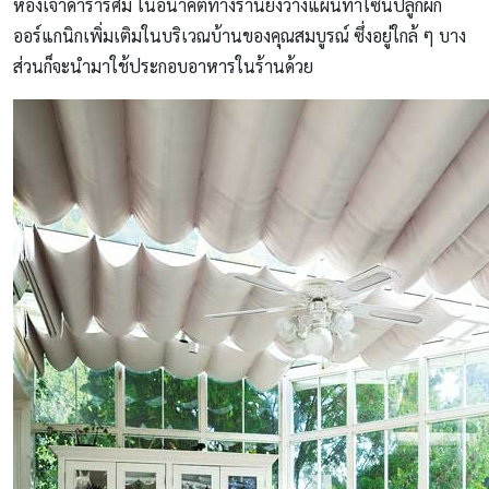
ห้องเจ้าดารารัศมี ในอนาคตทางร้านยังวางแผนทำโซนปลูกผัก
ออร์แกนิกเพิ่มเติมในบริเวณบ้านของคุณสมบูรณ์ ซึ่งอยู่ใกล้ ๆ บาง
ส่วนก็จะนำมาใช้ประกอบอาหารในร้านด้วย