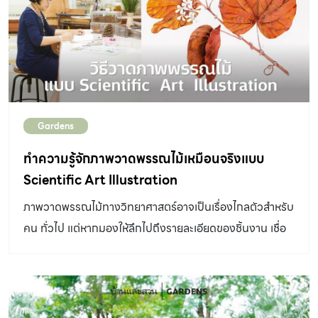
วัคซีนแก่เจ้าหน้าที่และเช็คอินผ่านแอปพลิเคชันหมอพร้อมก่อน
เข้างานทุกท่าน ภายในงานจะมีอะไรที่น่าสนใจบ้าง ตามมาดูกัน
ได้เลย! แผนผังชมงานเกษตรแฟร์ 2565 •โซน A
ตลาดน้ำนนทรี •โซน B เศรษฐกิจฐานราก •โซน C เทคโนโลยี
การเกษตร •โซน D ต้นไม้ และอุปกรณ์การเกษตร •โซน E
Cafe in the garden สินค้า DIY and IDEA และอุปกรณ์
Gardens
ตกแต่งบ้าน •โซน F สัตว์เลี้ยงและอุปกรณ์ […]
ทำความรู้จักภาพวาดพรรณไม้เหมือนจริงแบบ
Scientific Art Illustration
ภาพวาดพรรณไม้ทางวิทยาศาสตร์อาจเป็นเรื่องไกลตัวสําหรับ
คน ทั่วไป แต่หากมองให้ลึกไปถึงรายละเอียดของชิ้นงาน เชื่อ
ว่า คุณจะตื่นตาตื่นใจกับงานศิลปะอีกแขนงหนึ่งที่มีมุมมอง
สวยงาม แปลกออกไปเป็นแน่ เพราะศิลปะวิทยาศาสตร์
(Scientific Art Illustration) เป็นงานศิลปะที่ถ่ายทอดเรื่อง
ราวของธรรมชาติ อันละเอียดอ่อน แสดงถึงรายละเอียดต่างๆ