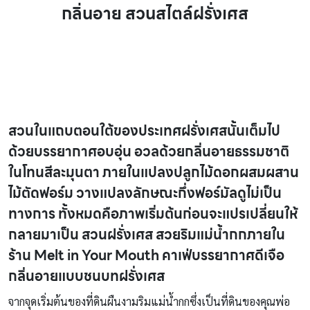
กลิ่นอาย สวนสไตล์ฝรั่งเศส
สวนสไตล์ฝรั่งเศส
สวนในแถบตอนใต้ของประเทศฝรั่งเศสนั้นเต็มไป
ด้วยบรรยากาศอบอุ่น อวลด้วยกลิ่นอายธรรมชาติ
ในโทนสีละมุนตา ภายในแปลงปลูกไม้ดอกผสมผสาน
ไม้ตัดฟอร์ม วางแปลงลักษณะกึ่งฟอร์มัลดูไม่เป็น
ทางการ ทั้งหมดคือภาพเริ่มต้นก่อนจะแปรเปลี่ยนให้
กลายมาเป็น
สวนฝรั่งเศส
สวยริมแม่น้ำกกภายใน
ร้าน
Melt in Your Mouth
คาเฟ่บรรยากาศดีเจือ
กลิ่นอายแบบชนบทฝรั่งเศส
จากจุดเริ่มต้นของที่ดินผืนงามริมแม่น้ำกกซึ่งเป็นที่ดินของคุณพ่อ