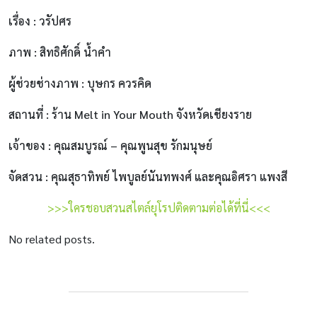
เรื่อง : วรัปศร
ภาพ : สิทธิศักดิ์ น้ำคำ
ผู้ช่วยช่างภาพ : บุษกร ควรคิด
สถานที่ : ร้าน Melt in Your Mouth จังหวัดเชียงราย
เจ้าของ : คุณสมบูรณ์ – คุณพูนสุข รักมนุษย์
จัดสวน : คุณสุธาทิพย์ ไพบูลย์นันทพงศ์ และคุณอิศรา แพงสี
>>>ใครชอบสวนสไตล์ยุโรปติดตามต่อได้ที่นี่<<<
No related posts.