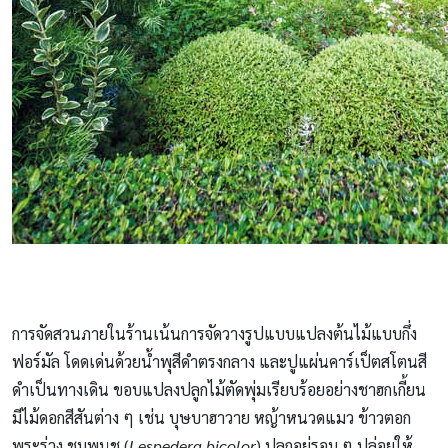
การจัดสวนภายในร้านเน้นการจัดวางรูปแบบแปลงต้นไม้แบบกึ่ง
ฟอร์มัล โดดเด่นด้วยน้ำพุสีดำตรงกลาง และปูแผ่นคาร์เป็ตสโตนสี
ดำเป็นทางเดิน ขอบแปลงปลูกไม้ตัดพุ่มเรียบร้อยอย่างชาฮกเกี้ยน
มีไม้ดอกสีสันต่าง ๆ เช่น บุษบาฮาวาย หญ้าหนวดแมว ข้าวตอก
พระร่วง ชมพูนุช (
Lespedera bicolor
) ปลูกอยู่รอบ ๆ ปล่อยให้