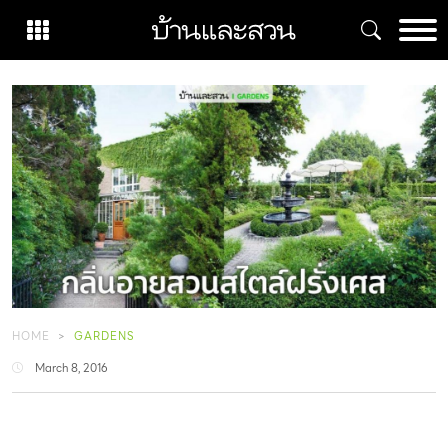
Skip
to
content
HOME
GARDENS
March 8, 2016