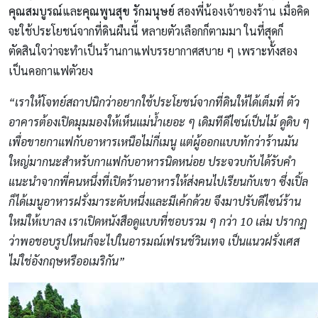
คุณสมบูรณ์
และ
คุณพูนสุข รักมนุษย์
สองพี่น้องเจ้าของร้าน เมื่อคิด
จะใช้ประโยชน์จากที่ดินผืนนี้ หลายตัวเลือกก็ตามมา ในที่สุดก็
ตัดสินใจว่าจะทำเป็นร้านกาแฟบรรยากาศสบาย ๆ เพราะทั้งสอง
เป็นคอกาแฟตัวยง
สวนสไตล์ฝรั่งเศส
“เราให้โจทย์สถาปนิกว่าอยากใช้ประโยชน์จากที่ดินให้ได้เต็มที่ ตัว
อาคารต้องเปิดมุมมองให้เห็นแม่น้ำเยอะ ๆ เดิมทีดีไซน์เป็นไม้ ดูดิบ ๆ
เพื่อขายกาแฟกับอาหารเหนือไม่กี่เมนู แต่ผู้ออกแบบทักว่าร้านมัน
ใหญ่มากนะสำหรับกาแฟกับอาหารนิดหน่อย ประจวบกับได้รับคำ
แนะนำจากพี่คนหนึ่งที่เปิดร้านอาหารให้ส่งคนไปเรียนกับเขา ซึ่งเปิ้ล
ก็ได้เมนูอาหารฝรั่งมาระดับหนึ่งและมีเค้กด้วย จึงมาปรับดีไซน์ร้าน
ใหม่ให้เบาลง เราเปิดหนังสือดูแบบที่ชอบรวม ๆ กว่า 10 เล่ม ปรากฏ
ว่าพอชอบรูปไหนก็จะไปในอารมณ์เฟรนช์วินเทจ เป็นแนวฝรั่งเศส
ไม่ใช่อังกฤษหรืออเมริกัน”