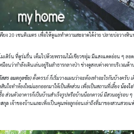
ึกเพียง 20 เซนติเมตร เพื่อให้ดูแลทำความสะอาดได้ง่าย ปลายบ่อวางห
าโมเดิร์น ที่ดูร่มรื่น เต็มไปด้วยพรรณไม้เขียวชอุ่ม มีแสงแดดอ่อน ๆ 
เหมือนว่ากำลังเดินเล่นอยู่ริมลำธารกลางป่า ช่างดูสงบต่างจากบริเวณด้า
ัสสร อมตกุลชัย)
ตั้งครรภ์ ก็เริ่มวางแผนว่าจะต้องทำอะไรกันบ้างครับ เ
ดสินใจทำห้องใหม่แยกออกมาให้เป็นสัดส่วน เพื่อเป็นสถานที่เลี้ยง
น้องไอ
้อ ส่วนตัวอาคารก็เป็นบ้านสำเร็จรูปหรือบ้านน็อกดาวน์ มีสวนอยู่รอบ ๆ
้งสกุล
เจ้าของบ้านและเพิ่งเป็นคุณพ่อลูกอ่อนเล่าถึงที่มาของสวนสวยแห่ง