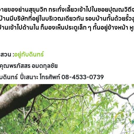
ยของย่านสุขุมวิท กระทั่งเลี้ยวเข้าไปในซอยปุณณวิถีจน
านมีบริษัทที่อยู่ในบริเวณเดียวกัน รอบบ้านกั้นด้วยรั้
เข้าไปด้านใน ก็มองเห็นประตูเล็ก ๆ กั้นอยู่ข้างหน้า หู
ดสวน :
อยู่กับดินทร์
และคุณพรภัสสร อมตกุลชัย
ณบดินทร์ ปี่เสนาะ โทรศัพท์ 08-4533-0739