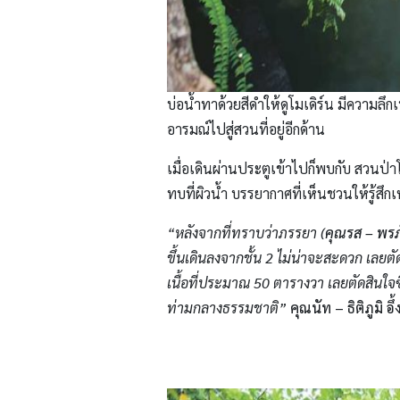
บ่อน้ำทาด้วยสีดำให้ดูโมเดิร์น มีความล
อารมณ์ไปสู่สวนที่อยู่อีกด้าน
เมื่อเดินผ่านประตูเข้าไปก็พบกับ สวนป่
ทบที่ผิวน้ำ บรรยากาศที่เห็นชวนให้รู้สึก
“หลังจากที่ทราบว่าภรรยา (
คุณรส
– พรภ
ขึ้นเดินลงจากชั้น 2 ไม่น่าจะสะดวก เลยตั
เนื้อที่ประมาณ
50 ตารางวา เลยตัดสินใจซื
ท่ามกลางธรรมชาติ”
คุณนัท
– ธิติภูมิ อึ