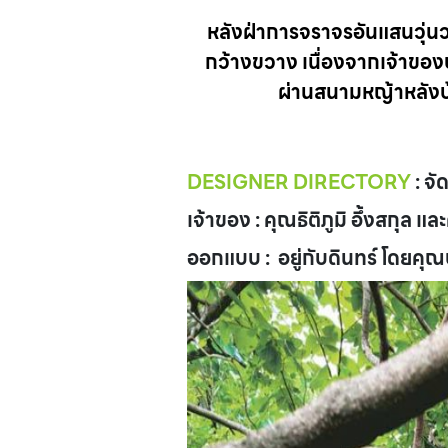
หลังฝ่าการจราจรอันแสนวุ่นวา
กว้างขวาง เนื่องจากเจ้าของบ้
ผ่านสนามหญ้าหลังบ้าน
DESIGNER DIRECTORY
: จั
เจ้าของ : คุณธิติภูมิ อึ้งสกุล 
ออกแบบ : อยู่กับดินทร์ โดยคุ