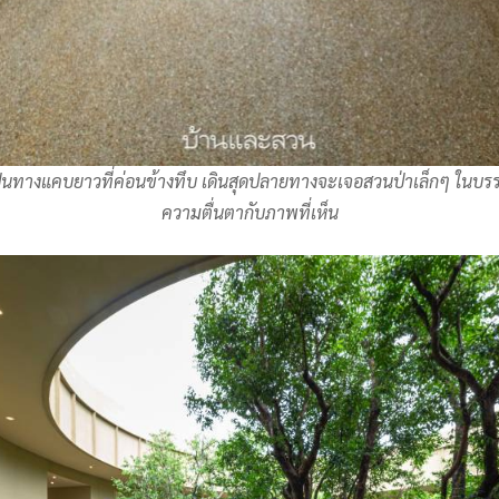
็นทางแคบยาวที่ค่อนข้างทึบ เดินสุดปลายทางจะเจอสวนป่าเล็กๆ ในบรร
ความตื่นตากับภาพที่เห็น