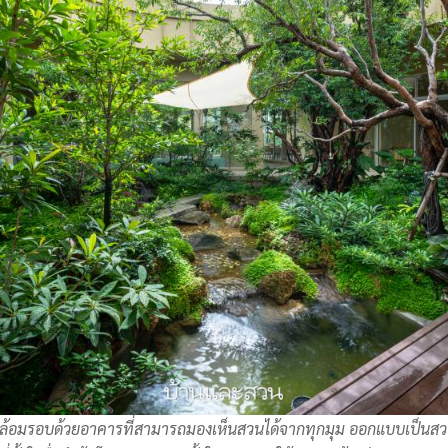
กล้อมรอบด้วยอาคารที่สามารถมองเห็นสวนได้จากทุกมุม ออกแบบเป็นสวนป่