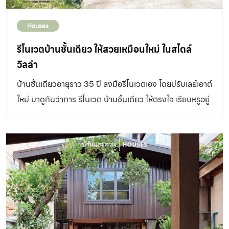
ทำงานด้านนี้ เนื่องจากคุณปู่เป็นช่างไม้และสืบทอดมาถึงคุณ
Houses
พ่อ จึงเติบโตและซึมซับงานช่างไม้ไทยมาตั้งแต่เด็ก โดยเริ่ม
จากความชอบที่ผูกพันคือ บ้านไม้เก่า และทุกอย่างที่เกี่ยวกับ
รีโนเวตบ้านชั้นเดียว ให้สวยเหมือนใหม่ ในสไตล์
บ้านไม้ และส่วนหนึ่งของแรงบันดาลใจนี้ก็มาจาก นิตยสาร
วิลล่า
บ้านและสวน ซึ่งที่บ้านสะสมหนังสือและติดตามมาตั้งแต่สมัย
บ้านชั้นเดียวอายุราว 35 ปี ลงมือรีโนเวตเอง โดยปรับเลย์เอาต์
ยังเด็ก” บ้านไม้เก่าสืบทอดสู่เจ้าของใหม่ การหา บ้านไม้เก่า
ใหม่ มาดูกันว่าการ รีโนเวต บ้านชั้นเดียว ให้ตรงใจ เรียบหรูอยู่
สำหรับคุณโสภณมี 2 แหล่ง คือ ดูในเพจที่รักและชื่นชอบงาน
สบาย จะน่าสนใจขนาดไหน
ไม้ก็จะได้ข้อมูลแลกเปลี่ยนกัน และการเข้าไปพูดคุยกับเจ้าของ
บ้านโดยตรง “บ้านไม้โบราณแต่ละหลังเป็นมรดกตกทอดของ
แต่ละครอบครัว เราจึงต้องแสดงเจตนารมณ์ที่ชัดเจนว่า เรา
ตั้งใจนำมาอนุรักษ์ไว้ อย่างบ้านชุมดวงหลังนี้ซึ่งเป็นบ้านของ
ตระกูลใหญ่ในจังหวัดสุโขทัย การเข้าไปเจรจาจึงต้องมีความ
ชัดเจนว่าเราอยากนำบ้านบูรณะให้อยู่คู่กับเมืองสวรรคโลกต่อ
ไป เจ้าของบ้านจึงยินดีส่งต่อบ้านมาให้เราดูแล และใช้ชื่อว่า
“บ้านชุมดวง” ตามชื่อสกุลเพื่อเป็นอนุสรณ์แก่เจ้าของเดิม”