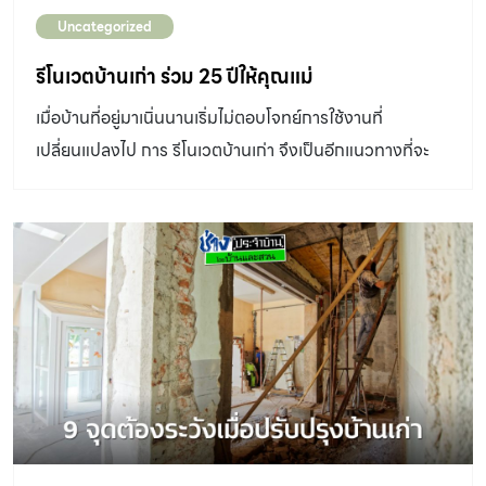
Uncategorized
รีโนเวตบ้านเก่า ร่วม 25 ปีให้คุณแม่
เมื่อบ้านที่อยู่มาเนิ่นนานเริ่มไม่ตอบโจทย์การใช้งานที่
เปลี่ยนแปลงไป การ รีโนเวตบ้านเก่า จึงเป็นอีกแนวทางที่จะ
ทำให้บ้านกลับมามีชีวิตและน่าอยู่อีกครั้ง เช่นกันกับบ้านหลังนี้
ที่สร้างมาแล้วร่วม 25 ปีบนที่ดินดั้งเดิมของครอบครัวที่อยู่
กันมาตั้งแต่รุ่นคุณตาของเจ้าของบ้าน คุณชัชวาลย์-คุณ
วัชรินทร์ ปัทมานุช เจ้าของบ้านเล่าว่าเดิมทีบ้านหลังนี้อยู่กัน
เป็นครอบครัวใหญ่ เมื่อลูกๆ เรียนจบจึงแยกย้ายออกจากบ้าน
ไปทำงานที่อื่นๆ แต่ก็กลับมาเยี่ยมคุณพ่อคุณแม่อยู่เสมอ เมื่อ
คุณกิฟท์-ชัชวลี ปัทมานุช ลูกสาวคะยั้นคะยอให้ รีโนเวตบ้าน
เก่า เพื่อปรับปรุงบ้านใหม่ ประกอบกับลูกชายเพิ่งสร้างบ้านที่
อยู่ข้างกันเสร็จพอดีจึงได้จังหวะย้ายไปอยู่บ้านหลังนั้นชั่วคราว
ระหว่างปรับปรุงบ้าน “กิฟท์จะมาที่นี่ทุกสัปดาห์ พอกิฟท์รีโน