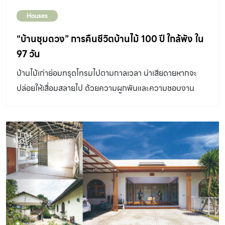
บ้านครั้งนี้ว่า รีโนเวตบ้านเก่า “ บ้านหลังนี้เดิมไม่ได้ทรุดโทรม
Houses
แต่จัดวางฟังก์ชันไม่เหมาะกับการใช้งานปัจจุบัน ผังบ้านเดิมมี
“บ้านชุมดวง” การคืนชีวิตบ้านไม้ 100 ปี ใกล้พัง ใน
ซอกหลืบใช้งานยาก อีกอย่างโรงรถเดิมอยู่ตรงครัวแล้วพอเข้า
97 วัน
มาก็เจอกับของเยอะ เราจึงย้ายตำแหน่งที่จอดรถใหม่ให้
สามารถเดินเข้าบ้านได้จากประตูด้านหน้าและด้านหลังและเพิ่ม
บ้านไม้เก่าย่อมทรุดโทรมไปตามกาลเวลา น่าเสียดายหากจะ
ทางลาดให้สามารถใช้งานรถเข็นสำหรับผู้สูงอายุด้วยใน
ปล่อยให้เสื่อมสลายไป ด้วยความผูกพันและความชอบงาน
อนาคต ย้ายส่วนซักรีดและห้องแม่บ้านให้อยู่ด้านนอก ส่วน
ช่างไม้ไทยในสายเลือดของ คุณบาส – โสภณ ปลูกสร้าง ซึ่ง
ตำแหน่งครัวยังคงไว้ที่เดิมแต่รื้อฝ้าออกทำให้ครัวดูโปร่งขึ้น”
ย้ายจากการเป็นคนเมืองกรุงกลับมายังบ้านเกิดที่อำเภอ
“ตรงส่วนชั้นล่างทำห้องคุณพ่อใหม่และเพิ่มห้องเก็บของเข้าไป
สวรรคโลก จังหวัดสุโขทัย จึงริเริ่มนำบ้านไม้โบราณหลายหลัง
ด้วย […]
มาปรังปรุงให้คืนชีวิตอีกครั้ง หนึ่งในนั้นคือ บ้านชุมดวง หลัง
นี้ที่เคยเป็นเรือนแพอยู่ในแม่น้ำยม ซึ่งได้รับบูรณะให้เป็นอย่างที่
เห็นด้วยเวลาเพียง 97 วันเท่านั้น เจ้าของ คุณโสภณ ปลูก
สร้าง FB : สิบสองหน่วยตัด งานช่างอยู่ในสายเลือด “ก่อนนั้น
ทำงานด้านธุรกิจโรงแรมและเครื่องสำอางที่กรุงเทพฯ แล้วจึง
ย้ายกลับมาอยู่บ้านเกิดเมื่อ 4 ปีก่อน ซึ่งเป็นจุดเริ่มต้นของการ