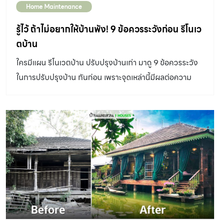
Home Maintenance
เวตที่บ้านเขาเองเสร็จแล้วเขาก็บอกว่าบ้านเราก็ควรจะรีโนเว
ตนะเพราะ 20 กว่าปีแล้ว ทีแรกแม่แอนตี้มากเพราะเรามีอายุ
รู้ไว้ ถ้าไม่อยากให้บ้านพัง! 9 ข้อควรระวังก่อน รีโนเว
แล้ว ไม่อยากเปลี่ยนแปลงอะไร อยากอยู่เหมือนเดิม แต่พอบ้าน
ตบ้าน
ลูกชายเสร็จพอดีกิฟท์เลยได้โอกาสให้แม่กับพ่อย้ายไปอยู่บ้าน
ใครมีแผน รีโนเวตบ้าน ปรับปรุงบ้านเก่า มาดู 9 ข้อควรระวัง
ลูกชายก่อน เดี๋ยวเขาจะดูแลจัดการให้ อีกอย่างคือพอบ้าน
ในการปรับปรุงบ้าน กันก่อน เพราะจุดเหล่านี้มีผลต่อความ
กิฟท์รีโนเวตเสร็จแล้วแม่ชอบมาก น่าอยู่มากกว่าเดิมแม่เลยให้
แข็งแรงของโครงสร้างบ้าน และปลอดภัยของผู้อยู่อาศัย
ลูกจัดการเลย” คุณคุณวัชรินทร์ เล่าถึงที่มาก่อนปรับปรุงบ้าน
หลังนี้ เพราะคุณกิฟท์มีประสบการณ์รีโนเวตบ้านของตัวเอง
มาก่อนกับมัณฑนากรและสถาปนิกคู่ใจ คุณเล็ก-นภาภรณ์และ
คุณอ๊อน-วิชัย โพธิรัชต์จึงทำงานด้วยกันอย่างเข้าใจ ใช้เวลา
ปรับปรุงบ้านทั้งหมด ประมาณ 7 เดือน โดยปรับเปลี่ยนผัง
ภายในและช่องเปิดต่างๆ จากเดิมที่เคยดูทึบให้โปร่งโล่งอยู่
สบายมากขึ้น เปลี่ยนสีสันภายในบ้านใหม่ให้สดใส และเก็บ
เฟอร์นิเจอร์เดิมที่เป็นความทรงจำของคุณพ่อคุณแม่ไว้เกือบ
ทั้งหมด คุณเล็กและคุณอ๊อนอธิบายรายละเอียดการปรับปรุง