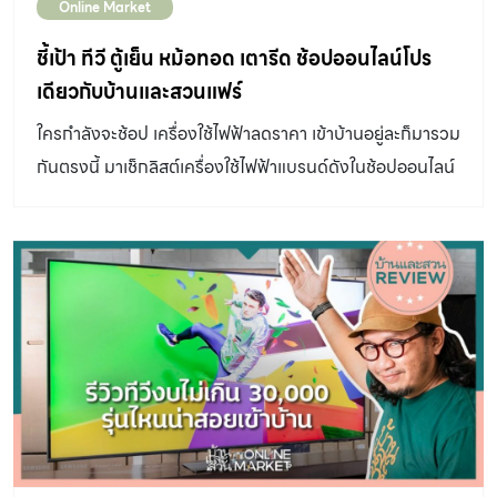
Online Market
ชี้เป้า ทีวี ตู้เย็น หม้อทอด เตารีด ช้อปออนไลน์โปร
เดียวกับบ้านและสวนแฟร์
ใครกำลังจะช้อป เครื่องใช้ไฟฟ้าลดราคา เข้าบ้านอยู่ละก็มารวม
กันตรงนี้ มาเช็กลิสต์เครื่องใช้ไฟฟ้าแบรนด์ดังในช้อปออนไลน์
ของ S.Electirc ที่คัดสรรมาคุณภาพ พร้อมลดราคาให้แบบ
สุดคุ้ม โปรโมชั่นเดียวกับบ้านและสวนแฟร์ 2021 มาให้เลือกช้อ
ปกันอย่างสบายใจ พร้อมกับการบริการที่ประทับใจจนต้อง
บอกต่อ จะมีสินค้าอะไร แบรนด์ไหนบ้าง ไปดูเลย BEKO ตู้เย็น
2 ประตู รุ่น RDNT371E50VK เริ่มที่ของชิ้นใหญ่เบิ้มอย่างตู้
เย็นกันก่อน รุ่นนี้เป็นตู้เย็น 2 ประตู ขนาด 12Q ระบบทำความ
เย็นก็แยกเป็น 2 ส่วน บวกกับเทคโนโลยีใหม่ล่าสุดระบบแสง 3
สี Harvest Fresh ที่ช่วยให้เก็บวัตถุดิบต่างๆ ให้สดได้นานขึ้น
กว่าตู้เย็นที่เคยใช้มา ยิ่งในตอนนี้ที่เราต้องใส่ใจสุขอนามัยมาก