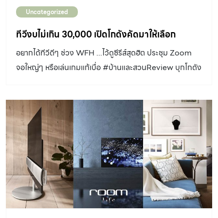
ขึ้นกว่าเดิม ตู้เย็นเครื่องนี้ช่วยให้คลายกังวลเรื่องเชื้อโรคลงได้
Uncategorized
เพราะมีระบบฟอกอากาศลดการกระจายเชื้อโรค พร้อมกับ
ระบบขจัดกลิ่นคาวภายในตู้เพื่อสุขลักษณะที่ดีให้ด้วย ลดเหลือ
ทีวีงบไม่เกิน 30,000 เปิดโกดังคัดมาให้เลือก
12,290.00 บาท (จากปกติ 14,990 บาท) สั่งซื้อ คลิก
อยากได้ทีวีดีๆ ช่วง WFH ...ไว้ดูซีรีส์สุดฮิต ประชุม Zoom
https://bit.ly/3qUNPst SONY TV 4K Ultra HD รุ่น
จอใหญ่ๆ หรือเล่นเกมแก้เบื่อ #บ้านและสวนReview บุกโกดัง
[…]
สำรวจทีวีรุ่นงบไม่เกิน 30,000 บาท คัดมาแล้วเน้นๆ รุ่นยอด
นิยม 10 รุ่น ราคาดี บางรุ่นสองหมื่นยังเหลือตังค์ทอนไปจ่าย
ค่าเน็ต