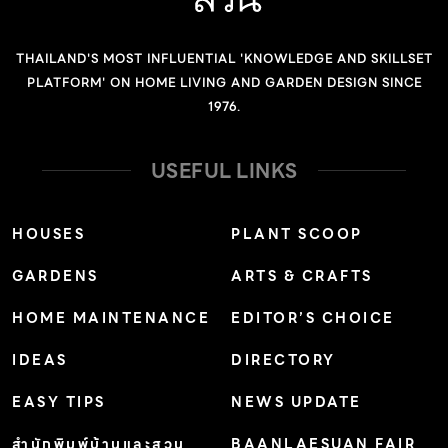
หน้าจอ OLED ความละเอียด 4K (8 ล้านพิกเซล) แบบ
TRILUMINOS ยังให้สีดำได้มืดสนิทด้วย แม้ดีไซน์แบบไร้ขอบ
THAILAND'S MOST INFLUENTIAL 'KNOWLEDGE AND SKILLSET
จะไม่ใช่เรื่องใหม่จนน่าตื่นเต้นเท่าใดนัก แต่การที่แบรนด์เคลม
PLATFORM' ON HOME LIVING AND GARDEN DESIGN SINCE
ว่าทีวีตัวนี้ไม่มีลำโพงนั้นก็พอจะทำให้เรารู้สึกสงสัยได้ในครั้ง
1976.
แรกที่ได้ยิน ก่อนจะยิ่งว้าวหนักเมื่อได้ทราบว่า การที่ทีวีไร้
ลำโพงนั้นถูกออกแบบให้มีเทคโนโลยี Acoustic Surface
USEFUL LINKS
Sound หรือการยิงเสียงออกมาจากหน้าจอทีวี […]
HOUSES
PLANT SCOOP
GARDENS
ARTS & CRAFTS
HOME MAINTENANCE
EDITOR’S CHOICE
IDEAS
DIRECTORY
EASY TIPS
NEWS UPDATE
สำนักพิมพ์บ้านและสวน
BAANLAESUAN FAIR