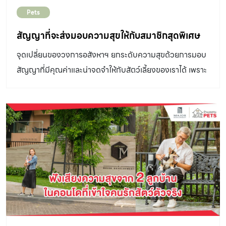
Pets
สัญญาที่จะส่งมอบความสุขให้กับสมาชิกสุดพิเศษ
จุดเปลี่ยนของวงการอสังหาฯ ยกระดับความสุขด้วยการมอบ
สัญญาที่มีคุณค่าและน่าจดจำให้กับสัตว์เลี้ยงของเราได้­ เพราะ
สมาชิกในครอบครัวคือส่วนสำคัญที่ทำให้ชีวิตของเรามีความ
หมายมากยิ่งขึ้น เราจึงอยากให้สัญญาว่า เราจะดูแลพวกเขาให้
ดีที่สุด..ตลอดไป สำหรับหลาย ๆ คน การนิยามของคำว่า
“ครอบครัว” อาจไม่ได้หมายถึงเฉพาะตัว “บุคคล” อีกต่อไป แต่
ยังหมายรวมไปถึง “สัตว์เลี้ยง” ที่เข้ามาเติมเต็มคำว่า
ครอบครัวให้สมบูรณ์ได้ ในยุคสมัยใหม่ กระแสการเลี้ยงสัตว์
เพื่อเป็นสมาชิกในครอบครัวได้กลายเป็นเรื่องปกติไปแล้ว โดย
เฉพาะในสังคมเมืองใหญ่ ที่หลายคนเลือกใช้ชีวิตอยู่ในสถานะ
โสด หรือไม่มีลูก และด้วยข้อจำกัดเรื่องพื้นที่ในเมือง การเลือก
ที่พักอาศัยในรูปแบบคอนโดมิเนียมอาจจะสอดคล้องกับรูป