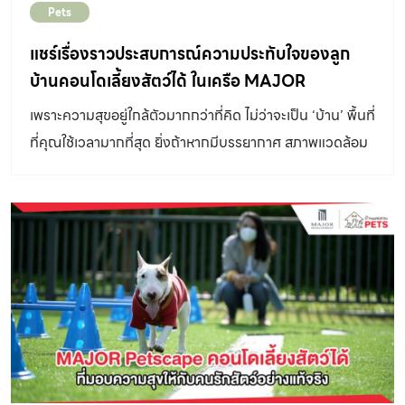
Pets
แบบวิถีชีวิตที่เปลี่ยนไปเช่นกัน ปัจจัยเรื่องพฤติกรรมของคน
เมือง จึงเป็นปัจจัยหลักที่ผู้พัฒนาอสังหาริมทรัพย์ให้ความ
แชร์เรื่องราวประสบการณ์ความประทับใจของลูก
สนใจ และนำไปเป็นโจทย์สำหรับการพัฒนาที่อยู่อาศัยให้ตรง
บ้านคอนโดเลี้ยงสัตว์ได้ ในเครือ MAJOR
กับความต้องการของผู้ที่กำลังมองหาที่พักอาศัย ในช่วงที่
DEVELOPMENT
เพราะความสุขอยู่ใกล้ตัวมากกว่าที่คิด ไม่ว่าจะเป็น ‘บ้าน’ พื้นที่
ผ่านมา ผู้พัฒนาอสังหาริมทรัพย์ได้ให้ความสำคัญเรื่องการ
ที่คุณใช้เวลามากที่สุด ยิ่งถ้าหากมีบรรยากาศ สภาพแวดล้อม
ออกแบบคอนโดมิเนียมให้เป็นมิตรกับสัตว์เลี้ยง หรือ Pets
และเพื่อนบ้านที่ดี ก็จะยิ่งกลายเป็นสถานที่ที่ช่วยชาร์จพลังกาย
Friendly มากขึ้น อย่างไรก็ตาม ท่ามกลางกระแส Pets
พลังใจได้อย่างเต็มที่ ‘ครอบครัว’ แหล่งความสุขที่ดีที่สุดที่มี
Humanization แค่คำว่า “เป็นมิตร” ยังไม่พอ การยกระดับที่
ทั้งความรัก ความอบอุ่น และความเข้าใจ รวมถึง ‘เหล่าสมาชิก
อยู่อาศัยจึงจำเป็นต้องพิจารณาความสุข ที่สามารถแบ่งปัน
สี่ขา’ สัตว์เลี้ยงที่ช่วยเยียวยาจิตใจและช่วยสร้างรอยยิ้มให้เรา
ร่วมกันได้ระหว่างผู้คนและสัตว์เลี้ยงด้วย ดังนั้น ที่อยู่อาศัย
อยู่เสมอ ซึ่งความสุขทั้งหมดนี้เกิดขึ้นได้ที่คอนโดเลี้ยงสัตว์ได้
ของคุณพ่อคุณแม่สัตว์เลี้ยงจึงไม่ใช่แค่เรื่องการอนุญาตให้
ในเครือ MAJOR DEVELOPMENT วันนี้ บ้านและสวน
เลี้ยงสัตว์ได้อีกต่อไป แต่พวกเค้าต้องการ การออกแบบอย่าง
Pets มีเรื่องราวความประทับใจ และความสุขของ 2 ตัวแทน
เป็นรูปธรรมให้ทุกจังหวะการใช้ชีวิตของคุณพ่อคุณแม่สอด
ลูกบ้านในโครงการ เอ็ม จตุจักร (M Jatujak) คอนโดมิเนียม
คล้องไปกับรูปแบบพฤติกรรมของสัตว์เลี้ยงในทุกมิติ สัตว์
โดย บริษัท เมเจอร์ ดีเวลลอปเม้นท์ (Major Development)
เลี้ยงก็ไม่ต่างจากมนุษย์ ที่มีความรู้สึกและความต้องการ