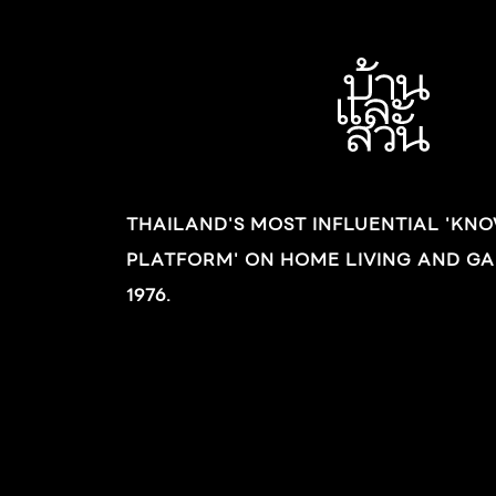
ผนังบ้านภายนอกบริเวณชั้นล่างเกิดคราบเชื้อรา
และผนังแตกล่อนมักเป็นผนังที่อยู่ติดกับสนาม
หญ้าและสวน จึงเป็นไปได้ว่าเกิดจากความชื้นของ
บริเวณดังกล่าวซึมผ่านผนัง วิธีแก้ไขปัญหา 1.
สำหรับ “ผนังภายนอก” ให้เริ่มลอกสีผนังออก โดย
ใช้เกรียงขูดผนังให้เรียบร้อย ส่วน “ผนังภายใน” ให้
THAILAND'S MOST INFLUENTIAL 'KN
ขัดล้าง ขูดสี และกำจัดเชื้อราออก ควรทิ้งให้ผนัง
PLATFORM' ON HOME LIVING AND GA
คายความชื้นประมาณ 1 วัน 2. สำหรับ “ผนัง
ภายนอก” ให้ทาน้ำยากันซึมบนผิวผนังให้ชุ่ม ปล่อย
1976.
ให้แห้งสนิทก่อนทาสี ส่วน “ผนังภายใน” ทาน้ำยาฆ่า
เชื้อราและตะไคร่น้ำ (ประเภทไมโครคิล) ปล่อยให้
แห้งนาน 2-3 ชั่วโมง ก่อนทาสีทับ 3. […]