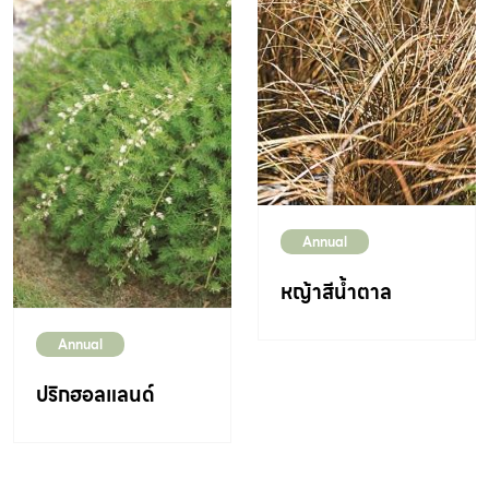
Annual
หญ้าสีน้ำตาล
Annual
ปริกฮอลแลนด์