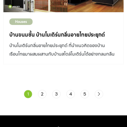
ประกอบด้วยห้องนอนเงียบสงบ มุมดูหนัง ดาดฟ้ารับลมเย็น
และเพิ่มการเชื่อมต่อไปยังชั้นล่างด้วยบันไดวนลงสู่คอร์ตกลาง
แจ้งเล็กๆ ที่เปิดสู่ห้องทำงานของคุณแบงค์ ดูเผินๆ คล้ายกับ
Houses
จะเป็นกิมมิคน่ารัก แต่กลับประโยชน์อย่างมากในวันที่มีปาร์ตี้
บ้านขนมชั้น บ้านโมเดิร์นกลิ่นอายไทยประยุกต์
บนดาดฟ้า ซึ่งเพื่อนๆ […]
บ้านโมเดิร์นกลิ่นอายไทยประยุกต์ ที่นำแนวคิดของบ้าน
เรือนไทยมาผสมผสานกับบ้านสไตล์โมเดิร์นได้อย่างกลมกลืน
เช่น การออกแบบให้ชายคายื่นยาว
1
2
3
4
5