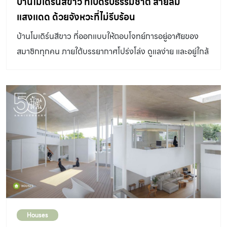
บ้านโมเดิร์นสีขาว ที่เปิดรับธรรมชาติ สายลม
ผสมไปด้วยท่าทีแบบคนรุ่นใหม่ที่เชื่อมโยงวัฒนธรรมเดิม ๆ ไว้
แสงแดด ด้วยจังหวะที่ไม่รีบร้อน
และพร้อมจะเปิดประตู ต้อนรับผู้มาเยือน ใครผ่านมาก็ทักทาย
บ้านโมเดิร์นสีขาว ที่ออกแบบให้ตอบโจทย์การอยู่อาศัยของ
กวักมือชวนมานั่งคุย ล้อมวงกินส้มตำกันที่แคร่หรือชานใต้ถุน
สมาชิกทุกคน ภายใต้บรรยากาศโปร่งโล่ง ดูแลง่าย และอยู่ใกล้
บ้าน ในบรรยากาศที่อบอุ่นและเป็นธรรมชาติตามแบบวิถีชาว
ชิดธรรมชาติ
อีสานดั้งเดิม >> อ่านต่อ บ้านล้านนา – โมเดิร์น คืนชีวิตใหม่ให้
เรือนไม้หลังเก่า แบบบ้านชั้นเดียวที่ตีความสเปซเรือนไทยล้าน
นาในสไตล์โมเดิร์น ที่คงกลิ่นอายท้องถิ่นและวิถีชีวิตปัจจุบันได้
อย่างแยบยล ยังรักษาความทรงจำจากบ้านเก่าผ่านการใช้
วัสดุ องค์ประกอบ และลวดลาย ที่ทำให้ความสุขในวันวานกลับ
มาแจ่มชัด และมีชีวิตชีวาต่อไป >> อ่านต่อ ความงามของ
บ้านโมเดิร์นพื้นถิ่น จากการประดิดประดอยอย่างตั้งใจ บ้าน
พื้นถิ่นโมเดิร์น ที่แสดงถึงตัวตนของความเป็น
Craftmanship ผ่านการเล่นและทดลองวัสดุ แม้องค์ประ
กอบหลายๆ […]
Houses