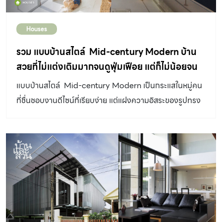
คุณแบงค์จึงวางแผนรีโนเวตเพื่อปรับเสริมเติมฟังก์ชันใหม่ ให้
พื้นที่ของการอยู่อาศัยสามารถรองรับกิจกรรมที่เปลี่ยนไปตาม
Houses
ช่วงวัยได้ โดยติดต่อคุณหิน-วศิน มหาพล Design Director
แห่ง The Roommaker ให้มาเป็นผู้ออกแบบทุกความ
รวม แบบบ้านสไตล์ Mid-century Modern บ้าน
ต้องการให้ลงตัว มีพื้นที่ให้ทุกคนในบ้านได้ใช้ชีวิตร่วมกัน
สวยที่ไม่แต่งเติมมากจนดูฟุ่มเฟือย แต่ก็ไม่น้อยจน
อย่างเป็นสุข เติมมุมสุขเพิ่มเรื่องราวให้ บ้านรีโนเวตสีขาว
ขาดแคลน
แบบบ้านสไตล์ Mid-century Modern เป็นกระแสในหมู่คน
เดิมทีบ้านที่อาศัยอยู่เป็นบ้านสองชั้นแบ่งสัดส่วนกั้นเขตห้องไว้
ที่ชื่นชอบงานดีไซน์ที่เรียบง่าย แต่แฝงความอิสระของรูปทรง
อย่างชัดเจน มีฟังก์ชันที่ใช้งานร่วมกันอยู่ชั้นล่าง ส่วนพื้นที่พัก
ไม่แต่งเติมมากจนดูฟุ่มเฟือย
ผ่อนอยู่ชั้นบน นักออกแบบได้ย้ายห้องนอนของคุณแม่ลงมาที่
ชั้นล่างในส่วนที่ต่อเติมใหม่ เชื่อมทางเดินภายในให้สัญจรถึง
ส่วนอื่นๆ ของบ้านได้สบาย ทำให้คุณแม่ใช้ชีวิตประจำวันได้
อย่างปลอดภัย ไม่ว่าจะทำอาหาร นั่งเล่นดูโทรทัศน์ ออกนอก
บ้านไปพบปะเพื่อนฝูง หรือใช้ชีวิตในส่วนอื่นๆ ของบ้านก็ทำได้
โดยที่ไม่เหนื่อยจนเกินไปนัก ชั้นบนกลายเป็นพื้นที่พักผ่อนของ
คุณแบงค์ ออกแบบให้รองรับกิจกรรมได้อย่างเป็นสัดส่วน