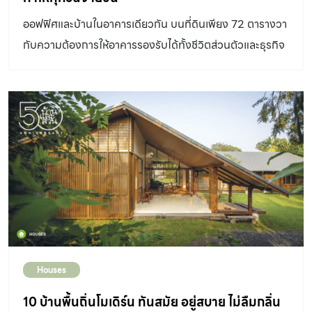
ออฟฟิศและบ้านในอาคารเดียวกัน บนที่ดินเพียง 72 ตารางวา
กับความต้องการให้อาคารรองรับได้ทั้งชีวิตส่วนตัวและธุรกิจ
พร้อมกัน โดยแชร์พื้นที่กับเพื่อนในวงการธุรกิจเดียวกัน แต่
การใช้งานของแต่ละพื้นที่ยังอยู่ร่วมกันได้อย่างไม่รบกวนกัน
Design Directory : ออกแบบ Studio Krubka อาคารรูป
ทรงเรียบง่ายเว้นจังหวะช่องเปิดและช่องแสงได้อย่างน่าสนใจ
ชั้นล่างเป็นที่จอดรถเต็มพื้นที่เพื่อความสะดวกแก่ผู้เช่าและ
ลูกค้าที่มาใช้บริการ ทางเข้าพื้นที่ส่วนออฟฟิศใช้ประตูบาน
เลื่อนเหล็กที่ให้กลิ่นอายย้อนยุคและดูดิบเท่เข้ากับตัวอาคาร
ใครสักคนเคยบอกว่าความฝันที่เรียบง่ายที่สุดในชีวิตของคน
ทำงาน คือการตื่นขึ้นมาแล้วไม่ต้อง รีบออกไปไหน เดินไม่กี่
ก้าวก็ถึงโต๊ะทำงาน แต่ในเมืองที่การเดินทางกินเวลาชีวิตไป
Houses
วันละหลายชั่วโมง ความฝันแบบนี้อาจไม่ใช่เรื่องง่าย คุณป้อง
– ธรรมรักษ์ สุทธิโชติ และคุณช่า – นลินี เอกอนุสรณ์ เจ้าของ
10 บ้านพื้นถิ่นโมเดิร์น ทันสมัย อยู่สบาย ไม่ลืมกลิ่น