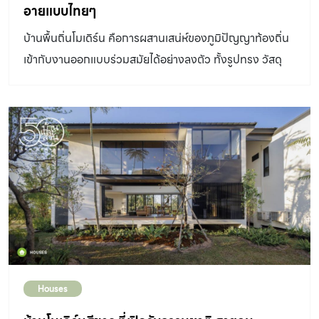
บ้าน เลือกที่จะลงมือทำเพื่อให้ที่ทำงานและที่อยู่อาศัยอยู่ใน
อายแบบไทยๆ
พื้นที่เดียวกันได้อย่างลงตัว บ้านใหม่บนที่ดินเดิม อาคาร
บ้านพื้นถิ่นโมเดิร์น คือการผสานเสน่ห์ของภูมิปัญญาท้องถิ่น
คอนกรีตสูงที่ตั้งอยู่ในซอยย่านทาวน์อินทาวน์ ตัวอาคารดู
เข้ากับงานออกแบบร่วมสมัยได้อย่างลงตัว ทั้งรูปทรง วัสดุ
เรียบง่ายไม่ซับซ้อนสลับกับ ช่องแสง ช่องลม บล็อกแก้วที่
และรายละเอียดที่สะท้อนอัตลักษณ์ของแต่ละภูมิภาค พร้อม
กระจายอยู่ตามจุดต่างๆ ของอาคาร เรียกความสนใจได้ตั้งแต่
ตอบโจทย์การอยู่อาศัยในยุคปัจจุบันได้อย่างครบครัน เราได้
ก่อนที่จะ ก้าวเข้าสู่พื้นที่ด้านใน คุณป้องซึ่งเป็นทั้งเจ้าของบ้าน
รวบรวมไอเดีย บ้านพื้นถิ่นโมเดิร์น หลากหลายรูปแบบ ที่ทั้ง
และเจ้าของ Rocky Raccoon Studio เล่าย้อน กลับไป
สวยโดดเด่น น่าอยู่ และเต็มไปด้วยแรงบันดาลใจสำหรับคนที่
ตั้งแต่วันที่ยังเป็นบ้านเก่าบนที่ดินผืนนี้ ซึ่งเป็นสตูดิโอมิกซ์
กำลังวางแผนสร้างบ้านในฝัน บ้านอีสานลักชัวรี กลิ่นอายของ
เสียง แต่ทุกวันหลังเลิกงานต้องฝ่า รถติดกลับบ้านที่ลำลูกกา
เรือนอีสานกลายเป็นบ้านร่วมสมัย บ้านพื้นถิ่นโมเดิร์น ในกลิ่น
“ทำงานเสร็จ 5 โมงเย็น กลับถึงบ้าน 2 […]
อายเรือนอีสานสมัยใหม่ ที่ออกแบบเพื่อตอบโจทย์การใช้งานใน
ระยะยาว ทั้งความปลอดภัยจากการเข้าออก การใช้งานที่
ออกแบบให้เป็นพื้นระนาบเดียวกันทั้งหลัง และพรางตาด้วย
ฉากธรรมชาติเพื่อการพักผ่อนได้อย่างสบายใจ >> อ่านต่อ
Houses
บ้านล~ม บ้านอีสานโมเดิร์นอบอุ่นด้วยมุมใต้ถุนบ้าน บ้าน
หลังคาจั่วที่ดูเรียบง่ายและยังคงความเป็น บ้านพื้นถิ่นโมเดิร์น