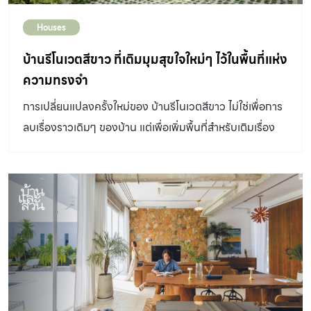
Houses
บ้านรีโนเวตสีขาว ที่เติมมุมสุขใจใหม่ๆ ไว้ในพื้นที่แห่ง
ความทรงจำ
การเปลี่ยนแปลงครั้งใหม่ของ บ้านรีโนเวตสีขาว ไม่ใช่เพื่อการ
ลบเรื่องราวเดิมๆ ของบ้าน แต่เพื่อเพิ่มพื้นที่สำหรับเติมเรื่อง
ราวจากชีวิตประจำวันในมิติใหม่ๆ ของสมาชิกในบ้านที่ใช้ชีวิต
อยู่ร่วมกันมามากกว่าสิบปี Design Directory : The
Roommaker แม้จะสนิทสนมคุ้นเคยกับบ้านที่อยู่กันมาตั้งแต่
จำความได้ แต่ไลฟ์สไตล์ที่เปลี่ยนไปทำให้ฟังก์ชันภายในเริ่มไม่
ตอบโจทย์ ทั้งคุณแบงค์-ภูมน ตันตยานนท์กุล เจ้าของบ้านที่
ต้องการมุมสงบในชั่วโมงทำงานยาวนาน คุณแม่วัยเกษียนที่
ยังสนุกสนานกับกิจกรรมนอกบ้านและงานอดิเรกของตัวเอง
และเจ้ากังฟู น้องหมาเฟรนช์บูลด็อกที่อยู่ร่วมกันมากว่าสิบปี