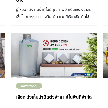
บ้าง
รู้ไหมว่า ถังเก็บน้ำที่ไม่มีคุณภาพมักเป็นแหล่งสะสม
เชื้อโรคต่างๆ อย่างจุลินทรีย์ แบคทีเรีย หรือเมื่อใช้
ไปนานๆ ภายในถังก็จะเกิดคราบสกปรก มีตะไคร่
น้ำ เมื่อเราใช้น้ำที่มีการปนเปื้อนสิ่งสกปรกและเชื้อ
โรค อาจทำให้เกิดอาการเจ็บป่วยหรือไม่สบายได้ เรา
จึงต้องมีวิธีป้องกัน รวมทั้งดูแลถังเก็บน้ำให้สะอาด
อยู่เสมอ ทำความสะอาดถังเก็บน้ำ หากใช้งานถัง
เก็บน้ำไปนานๆ สิ่งสกปรกและคราบต่างๆ จะเกาะ
ภายใน ทำให้น้ำประปาปนเปื้อนสิ่งสกปรกโดยไม่รู้
ตัว การล้างทำความสะอาดถังเก็บน้ำจะทำให้เราใช้
น้ำได้อย่างปลอดภัย ด้วยวิธีง่ายๆ แค่ 4 ขั้นตอน
Advertorial
คือ ปิดวาล์วน้ำให้สนิท โดยหมุนปิดวาล์วท่อส่งน้ำที่
ต่อเข้ากับถังเก็บน้ำก่อนแล้วค่อยเปิดท่อระบายน้ำ
เลือก ถังเก็บน้ำติดตั้งง่าย แม้ในพื้นที่จำกัด
เพื่อระบายน้ำเก่าที่ค้างอยู่ออกให้หมด เช็ดคราบและ