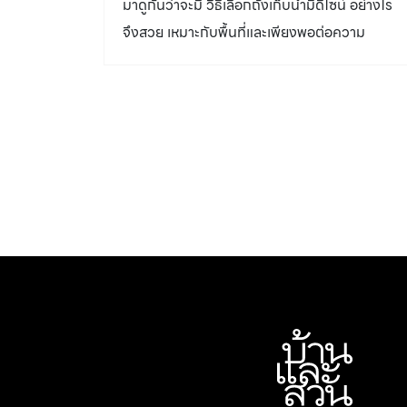
มาดูกันว่าจะมี วิธีเลือกถังเก็บน้ำมีดีไซน์ อย่างไร
เป็นส่วนที่สัมผัสกับน้ำโดยตรงด้วย ไม่ว่าจะเป็น
จึงสวย เหมาะกับพื้นที่และเพียงพอต่อความ
ความทนทาน ไร้สารตะกั่ว และโลหะหนัก เราอาจจะ
ต้องการใช้น้ำตามจำนวนผู้อาศัยของแต่ละบ้าน
คุ้นเคยกับถังเก็บน้ำสแตนเลส ซึ่งหากเลือกถังเก็บ
ที่ใช้วัสดุไม่มีคุณภาพอาจเกิดสนิมในภายหลัง หรือ
ถังเก็บน้ำพลาสติก PE ที่มีความเหนียว ยืดหยุ่น แต
เหมาะกับการติดตั้งในร่ม เพราะหากตั้งไว้กลาง
แดดนานๆ อาจเกิดปัญหารอยแยกหรือกรอบแตก
ได้ รวมถึงการใช้วัสดุไม่ทึบแสง ก็ทำให้มีโอกาสเกิด
ตะไคร่น้ำภายหลัง แต่หากเลือกใช้ถังเก็บน้ำที่ผลิต
ขึ้นโดยใช้วัสดุ elixir™ (เอลิเซอร์) จากเทคโนโลยี
การผลิตแบบคอมพาวนด์ของเอสซีจี จะทำให้สีที่ใช้
ผลิตผสมเป็นเนื้อเดียวกันกับวัสดุพอลิเมอร์ ส่งผล
ให้สีไม่หลุดลอก ไร้สารตะกั่วและสารปรอท และไม่
พบสารหนู* ซึ่งเป็นสารโลหะหนักอันตราย*จากการ
ทดสอบภายใต้มาตรฐาน European