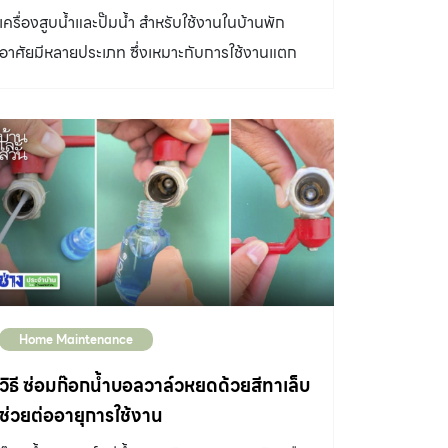
ส่วนใหญ่ตัวกระบอกทำจากพลาสติกแข็ง มีทั้ง
เลยว่าหายห่วงด้วยเทคโนโลยี DOS Silver
เครื่องสูบน้ำและปั๊มน้ำ สำหรับใช้งานในบ้านพัก
แบบใสและแบบทึบ เหมาะสำหรับบ้านขนาดเล็กที่มีผู้
Combac Anti-Microbial ที่สามารถยับยั้ง
อาศัยมีหลายประเภท ซึ่งเหมาะกับการใช้งานแตก
อยู่อาศัย 1-2 คน หรือห้องคอนโดมิเนียมที่ใช้น้ำไม่
แบคทีเรียได้ 99.99% และเทคโนโลยี DOS
ต่างกัน โดยแบ่งตามการใช้งานได้ดังนี้ 1.ปั๊มน้ำ
มาก จึงไม่จำเป็นต้องติดตั้งถังเก็บน้ำและเครื่องปั๊ม
Protection UV20 ที่ทนทานต่อรังสี UV สูงสุด
อัตโนมัติ นิยมใช้ในบ้านพักอาศัยมากที่สุด ทำงาน
น้ำ ข้อดีคือมีไส้กรองสำเร็จรูปที่สามารถหาซื้อมา
ถึงระดับ 20 สามารถทนต่อแดดและฝน มีความ
ตามการเปิดปิดอุปกรณ์ที่ใช้น้ำ จึงมีความสะดวก
เปลี่ยนเองได้ง่าย อายุการใช้งานสั้นกว่าอีก 2 […]
แข็งแรงรองรับงานใช้งานในระยะยาว และสำหรับ
สบาย มี 3 ประเภทให้เลือกใช้ เครื่องสูบน้ำและปั๊ม
ถังเก็บน้ำรุ่น DOS WATER PAC NATURA มา
น้ำ ปั๊มอัตโนมัติชนิดมีถังแรงดัน ปั๊มชนิดนี้ให้แรง
พร้อมอีกหนึ่งความพิเศษคือนวัตกรรมใหม่ที่
ดันดีมาก มีราคาถูก อะไหล่หาง่าย ปัญหาที่พบบ่อย
ออกแบบให้ถังเก็บน้ำมาพร้อมกับปั๊มน้ำในตัว รวม
คือ ถังแรงดันผุกร่อนในระยะเวลา 10 ปี และ กินไฟ
ถึงบริเวณด้านบนของถัง ออกแบบให้มีฝาครอบ
มาก ปั๊มอัตโนมัติชนิดแรงดันคงที่ มีข้อดีในการ
ถังเพื่อความเรียบร้อย สวยงาม กลมกลืนไปกับตัว
รักษาแรงดันน้ำให้แรงเท่าๆกันทุกก๊อก แม้ว่าจะเปิด
ถังอีกด้วย จึงช่วยให้ประหยัดพื้นที่ ลงตัวเหมาะกับ
Home Maintenance
ใช้งานหลายก๊อกพร้อมกัน เสียงในขณะทำงานจะ
ทุกการตกแต่ง โดยถังเก็บน้ำ DOS มีตั้งแต่ขนาด
เบากว่าชนิดแรก แต่แรงดันน้ำจะไม่แรงเท่า ปั๊ม
วิธี ซ่อมก๊อกน้ำบอลวาล์วหยดด้วยสีทาเล็บ
700 1000 1500 และ 2000 ลิตร และยังมีปั้มน้ำ
อัตโนมัติชนิดแรงดันคงที่อินเวอร์เตอร์ หน้าตาจะดู
ช่วยต่ออายุการใช้งาน
รองรับ
เหมือนกับปั๊มชนิดที่ 2 แต่ได้เพิ่มเติมระบบอินเวอร์