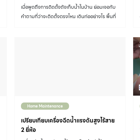
ตะกอนด้านในถังโดยใช้ไม้ถูพื้นด้ามยาว ล้างภายใน
เมื่อพูดถึงการติดตั้งถังเก็บน้ำในบ้าน ย่อมเจอกับ
ถังเก็บน้ำให้สะอาด โดยใช้สายฉีดน้ำไล่คราบให้หลุด
ก
คำถามที่ว่าจะติดตั้งตรงไหน เดินท่ออย่างไร พื้นที่
ออก เติมน้ำให้เต็มถัง เท่านี้ก็เสร็จเรียบร้อย เลือกใช้
วางจะมากพอไหม โดยเฉพาะบ้านที่มีพื้นที่น้อย มีสิ่ง
ถังเก็บน้ำที่มีคุณสมบัติกำจัดและยับยั้งเชื้อโรค อีก
ที่ต้องคำนึงถึงหลายประการ ไม่ว่าจะเป็น ตำแหน่ง
วิธีที่ง่ายกว่าและเป็นการป้องกันได้ตั้งแต่ต้น คือ
การวางถังเก็บน้ำ ถังเก็บน้ำสมัยก่อนมักต้องวาง
เลือกใช้ถังเก็บน้ำที่ผลิตด้วยเทคโนโลยี Dura
บนดาดฟ้า เพื่อใช้แรงโน้มถ่วงปล่อยน้ำลงมา แต่ข้อ
Flex ทนทาน เหนียว ยืดหยุ่นสูง ไร้สารตะกั่วที่เป็น
เสียคือ แรงดันน้ำในชั้นบนสุดอาจไม่ค่อยแรง
อันตราย ป้องกันการเกิดตะกอน ตะกัน ตะไคร่น้ำ
เนื่องจากระยะความสูงของถังน้ำกับจุดจ่ายน้ำไม่
แสงแดดสามารถส่องผ่านได้ ที่สำคัญต้องมี
มากพอ และหากถังเก็บน้ำมีการรั่วซึมก็จะเกิด
คุณสมบัติยับยั้งการเจริญเติบโตของแบคทีเรียได้ดี
ความเสียหายต่อระบบไฟฟ้าและเพดานชั้นบนได้
ด้วย อย่างถังเก็บน้ำ DOS PARADISE
แต่ในปัจจุบันถังเก็บน้ำที่วางในระดับพื้นดินเป็นที่
SILVERCOMBAC ผลิตขึ้นจากวัสดุที่
Home Maintenance
นิยมมากกว่า แล้วจึงใช้ปั๊มสูบน้ำไปตามชั้นต่างๆ
เทคโนโลยี DOS Ag+ Silver Combac Anti-
ภายในบ้าน ซึ่งข้อดีคือติดตั้งง่าย ใช้งานง่าย บำรุง
เปรียบเทียบเครื่องฉีดน้ำแรงดันสูงไร้สาย
Microbial ได้รับการพัฒนาร่วมกับคณะ
รักษาง่าย แต่มีข้อเสียคือต้องใช้ไฟฟ้าสำหรับปั๊มสูบ
2 ยี่ห้อ
วิทยาศาสตร์ จุฬาลงกรณ์มหาวิทยาลัย และได้รับ
น้ำตลอดเวลา งานระบบท่อน้ำ การวางระบบท่อน้ำ