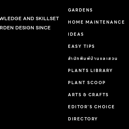
หรือ Check Valve เพื่อบังคับให้น้ำไหลทางเดียว
GARDENS
คือวิ่งเข้าบ้านแต่ไม่ไหลกลับออกมา เวลาที่น้ำ
OWLEDGE AND SKILLSET
HOME MAINTENANCE
ประปาไหลแรง ให้ปิดวาล์วเบอร์ 2 และเบอร์ 3 และ
RDEN DESIGN SINCE
ให้เปิดวาล์วเบอร์ 4 แล้วปิดสวิตช์ปั๊มน้ำ น้ำจากการ
IDEAS
ประปาฯ จะไหลเข้าบ้านโดยไม่ผ่านปั๊มน้ำ ซึ่งวิธีนี้จะ
EASY TIPS
ช่วยลดค่าไฟฟ้าในการเดินเครื่องปั๊มน้ำได้ด้วย แต่
สำนักพิมพ์บ้านและสวน
ต้องใช้พื้นที่มากพอสมควรสำหรับวางปั๊มและเดิน
ระบบ บ้านมีพื้นที่น้อย หรือมีเพียงพื้นที่แคบๆ จึงมี
PLANTS LIBRARY
ทางเลือกสำหรับวางถังเก็บน้ำไม่มากนัก คือ […]
PLANT SCOOP
ARTS & CRAFTS
EDITOR’S CHOICE
DIRECTORY