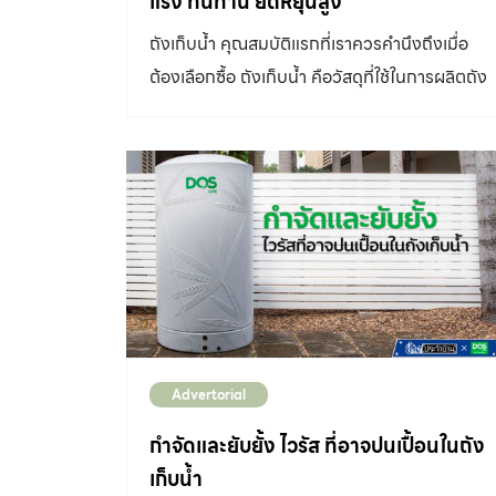
แรง ทนทาน ยืดหยุ่นสูง
ลดปัญหาน้ำแรงจนกระเซ็น โดยปรับระดับให้เหมาะ
ถังเก็บน้ำ คุณสมบัติแรกที่เราควรคำนึงถึงเมื่อ
สมกับการใช้งาน เพียงค่อย ๆ หมุนวาล์วเพื่อปรับ
ต้องเลือกซื้อ ถังเก็บน้ำ คือวัสดุที่ใช้ในการผลิตถัง
แรงดันน้ำ แล้วลองใช้งานจนได้ระดับที่พอใจ ความ
เก็บน้ำ ต้องเลือกอย่างเหมาะสมกับสภาพอากาศ
สำคัญของสต็อปวาล์ว ความสะดวกในการ
เมืองไทย
ซ่อมแซมอุปกรณ์สต็อปวาล์วช่วยให้สามารถปิดน้ำ
เฉพาะจุดได้โดยไม่ต้องปิดน้ำทั้งบ้าน เหมาะสำหรับ
การบำรุงรักษาและซ่อมแซมอุปกรณ์ เช่น สายฉีด
ชำระหรือท่อน้ำชักโครก ควบคุมแรงดันน้ำได้ตาม
ต้องการสามารถปรับแรงดันน้ำในสายฉีดชำระให้
เหมาะสมกับการใช้งาน ลดปัญหาน้ำกระเซ็นหรือ
แรงเกินไป ป้องกันการรั่วซึมหากเกิดการรั่วไหล
สต๊อปวาล์วช่วยตัดน้ำเฉพาะจุดได้ทันที ลดความ
Advertorial
เสียหายที่อาจเกิดขึ้น ยืดอายุการใช้งานของ
กำจัดและยับยั้ง ไวรัส ที่อาจปนเปื้อนในถัง
อุปกรณ์การควบคุมแรงดันน้ำช่วยลดแรงกระแทก
เก็บน้ำ