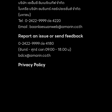
ให้หมุนก้านโยกของก๊อกน้ำไปที่ตำแหน่งปิดวาล์ว
บริษัท เอเอ็มอี อิมเมจิเนทีฟ จำกัด
ในเครือ บริษัท อมรินทร์ คอร์เปอเรชั่นส์ จำกัด
ก่อน แล้วเทน้ำยาล้างสีทาเล็บ ซึ่งมีส่วนผสมของ
(มหาชน)
Acetone ลงไปเล็กน้อย (ประมาณ 4-5 หยด)
Tel : 0-2422-9999 ต่อ 4220
จากนั้นใช้นิ้วหัวแม่มือกับนิ้วชี้ปิดหัวปิดท้ายก๊อกน้ำ
Email :
baanlaesuanweb@amarin.co.th
ทั้งสองรู แล้วออกแรงเขย่า (ประมาณ 1 นาที) เพื่อ
Report an issue or send feedback
ให้น้ำยาช่วยทำความสะอาดคราบสนิม และกำจัด
0-2422-9999 ต่อ 4180
เศษตะกรันต่างๆที่อยู่ด้านในของก๊อกน้ำ แล้วเท
(จันทร์ - ศุกร์ เวลา 09.00 - 18.00 น)
น้ำยาล้างสีทาเล็บทิ้งไป 3. จากนั้นให้หมุนก้านโยก
bdcx@amarin.co.th
ของก๊อกน้ำไปที่ตำแหน่งเปิดวาล์ว เทน้ำยาล้างสีทา
Privacy Policy
เล็บลงไปใหม่ แล้วก็ออกแรงเขย่าเหมือนเดิมอีกครั้ง
และทดลองหมุนก้านโยกเปิด-ปิด เพื่อช่วยกำจัด
คราบสกปรกต่างๆให้หลุดออกไป เทน้ำยาล้างสีทา
เล็บทิ้งไป นำไปตากแดดหรือปล่อยทิ้งไว้ให้แห้งสนิท
4. จากนั้นใช้สำลีก้าน (Cotton […]