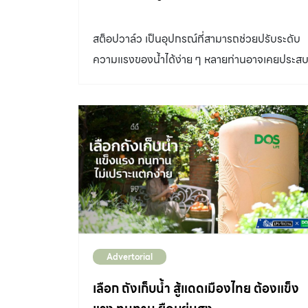
สต็อปวาล์ว เป็นอุปกรณ์ที่สามารถช่วยปรับระดับ
ความแรงของน้ำได้ง่าย ๆ หลายท่านอาจเคยประส
ปัญหากับสายฉีดชำระที่พุ่งน้ำแรงเกินไปจนใช้งาน
ไม่สบายใจ แต่ทราบหรือไม่ว่าการติดตั้งสต็อปวาล์
บริเวณข้อต่อระหว่างสายฉีดชำระและท่อน้ำดี รวม
ถึงอุปกรณ์อื่น ๆ ในระบบประปา สามารถแก้ปัญหา
นี้ได้อย่างมีประสิทธิภาพ สต็อปวาล์ว คืออะไร?
สต็อปวาล์ว (Stop Valve) เป็นอุปกรณ์ที่ใช้
สำหรับ ควบคุมการเปิด-ปิด การไหลของน้ำใน
ระบบประปา มีหน้าที่สำคัญในการตัดน้ำเพื่อการ
ซ่อมแซมหรือบำรุงรักษาอุปกรณ์ เช่น สายฉีดชำระ
Advertorial
หรือชักโครก นอกจากนั้นยังสามารถปรับแรงดัน
น้ำได้ เช่น ในกรณีที่น้ำแรงเกินไปหรือไหลเบาเกิน
เลือก ถังเก็บน้ำ สู้แดดเมืองไทย ต้องแข็ง
ความต้องการ สำหรับสายฉีดชำระ สต๊อปวาล์วช่วย