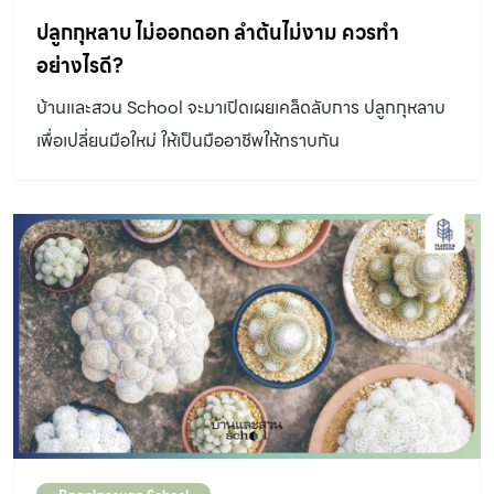
เดี่ยวออกตรงข้าม รูปรี โคนและปลายใบแหลม ขอบใบเรียบ สี
ปลูกกุหลาบ ไม่ออกดอก ลำต้นไม่งาม ควรทำ
เขียวอมเทา ด้านล่างใบมีนวลสีขาว ดอกสีขาวออกเป็นช่อ
อย่างไรดี?
บริเวณซอกใบ ผลรูปไข่ออกเป็นพวง ผลอ่อนมีสีเขียว เมื่อสุก
บ้านและสวน School จะมาเปิดเผยเคล็ดลับการ ปลูกกุหลาบ
เปลี่ยนเป็นสีม่วงเข้มเกือบดํา มีรสชาติฝาดเฝื่อน นิยมนําไป
เพื่อเปลี่ยนมือใหม่ ให้เป็นมืออาชีพให้ทราบกัน
สกัดน้ํามันและกินผลเป็นอาหาร โอลีฟเป็นไม้ประดับที่ปลูก
เลี้ยงง่าย เจริญเติบโตช้า แม้ลําต้นไม่ใหญ่แต่มีใบและทรงพุ่ม
สวยตลอดปี สามารถเติบโตได้ดีในดินทุกประเภท ชอบดินร่วน
หรือดินร่วนปนทราย แสงแดดจัด ทนแล้ง เคล็ดลับการดูแลก็
คือระวังอย่าให้น้ําจนดินแฉะเกินไป และไม่ควรมีน้ําขังในจาน
รองกระถางเป็นเวลานานโดยเฉพาะเมื่อปลูกในที่ร่มหรือ
บริเวณที่มีแสงแดดน้อย เรื่อง:อังกาบดอย ภาพ:อนุพงษ์ฉาย
สุขเกษม,สิทธิศักดิ์น้ําคํา การเดินทางของ “โอลีฟ” ไม้มาแรง
ชนิดล่าสุดในเมืองไทย สวนในทุ่งกว้างแบบชนบทฝรั่งเศส