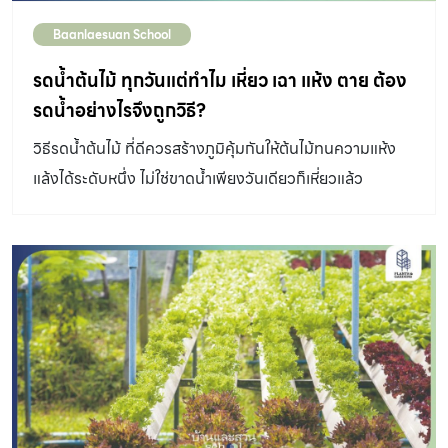
Baanlaesuan School
รดน้ำต้นไม้ ทุกวันแต่ทำไม เหี่ยว เฉา แห้ง ตาย ต้อง
รดน้ำอย่างไรจึงถูกวิธี?
วิธีรดน้ำต้นไม้ ที่ดีควรสร้างภูมิคุ้มกันให้ต้นไม้ทนความแห้ง
แล้งได้ระดับหนึ่ง ไม่ใช่ขาดน้ำเพียงวันเดียวก็เหี่ยวแล้ว