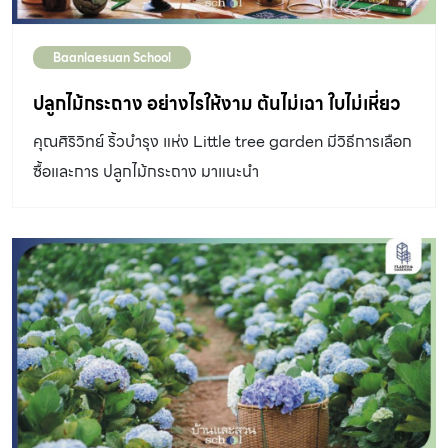
Baanlaesuan School
ปลูกไม้กระถาง อย่างไรให้งาม ต้นไม่เฉา ใบไม่เหี่ยว
คุณศิริวิทย์ ริ้วบำรุง แห่ง Little tree garden มีวิธีการเลือก
ซื้อและการ ปลูกไม้กระถาง มาแนะนำ