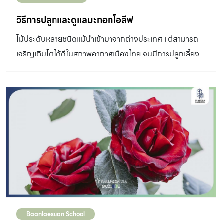
วิธีการปลูกและดูแลมะกอกโอลีฟ
ไม้ประดับหลายชนิดแม้นําเข้ามาจากต่างประเทศ แต่สามารถ
เจริญเติบโตได้ดีในสภาพอากาศเมืองไทย จนมีการปลูกเลี้ยง
กันอย่างกว้างขวาง โดยเฉพาะพรรณไม้ที่มีฟอร์มสวยใบติด
ทนไม่ว่าจะนําไปปลูกตรงไหนก็สร้างเสน่ห์ให้สวนดูน่าสนใจ ยิ่ง
ปลูกเลี้ยงง่ายด้วยก็ยิ่งเป็นที่ต้องการของนักปลูกเลี้ยงสายฮิ
ปสเตอร์ หากคุณเป็นคนหนึ่งที่ชื่นชอบไม้ประดับที่มีคุณสมบัติ
ดังกล่าว ชื่อของโอลีฟหรือมะกอกโอลีฟต้องอยู่ในลิสต์พรรณ
ไม้ของคุณอย่างแน่นอน โอลีฟมีชื่อวิทยาศาสตร์ว่า Olea
europaea L.ถิ่นกําเนิดอยู่ในแถบเมดิเตอร์เรเนียน ชื่อภาษา
ไทยเรียกทับศัพท์จากคําว่าOlive เป็นพรรณไม้ใน
วงศ์Oleaceae เช่นเดียวกับมะลิและกรรณิการ์ ซึ่งนิยมปลูก
เป็นไม้ประดับในบ้านเรา ลักษณะทั่วไปเป็นไม้ต้นอายุหลายปี
Baanlaesuan School
สูง3-15เมตร ลําต้นกลม เปลือกต้นขรุขระสีน้ําตาลอมเทา ใบ