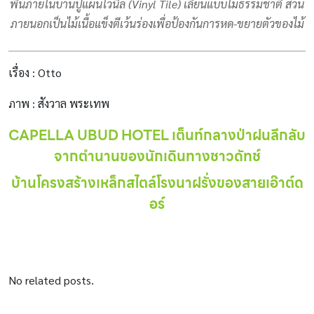
พื้นภายในบ้านปูแผ่นไวนิล (Vinyl Tile) เลียนแบบไม้ธรรมชาติ ส่วน
ภายนอกเป็นไม้เนื้อแข็งตีเว้นร่องเพื่อป้องกันการหด-ขยายตัวของไม้
เรื่อง : Otto
ภาพ : สังวาล พระเทพ
CAPELLA UBUD HOTEL เต็นท์กลางป่าฝนลึกลับ
จากตำนานของนักเดินทางชาวดัทช์
บ้านโครงสร้างเหล็กสไตล์โรงนาฝรั่งของสายเอ๊าต์ด
อร์
l l l l l l l l l l l l l l l l l l l l l l l l l l l l l l l l l l l l l l l l l l l l l ll l l l l l l l
l l l l l l l l l l l l l l l l l l l
No related posts.