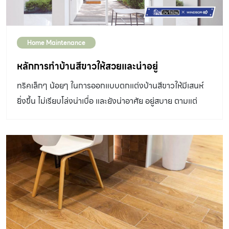
ด้วยของเล่นที่กระจัดกระจายอยู่ไปทั่ว เช่นเดียวกับผนังบ้านที่
ถูกใช้เป็นกระดานขีดเขียน ปลดปล่อยจินตนาการ ด้วยความ
สนุกสนาน แต่สำหรับพ่อแม่แล้วเมื่อผนังสวยๆ ที่บ้านเต็มไป
Home Maintenance
ด้วยลวดลายสีเทียน คงเป็นเรื่องชวนปวดหัวไม่เบา ฟังก์ชัน
ของสีทาบ้านที่เหมาะกับห้องเด็ก ควรเช็ดทำความสะอาดง่าย
หลักการทำบ้านสีขาวให้สวยและน่าอยู่
เมื่อเกิดคราบสกปรกหรือคราบรอยขีดเขียน ซึ่งเป็นธรรมชาติ
ทริคเล็กๆ น้อยๆ ในการออกแบบตกแต่งบ้านสีขาวให้มีเสนห์
ของเด็กในวัยเรียนรู้ที่จะสร้างจินตนาการผ่านการวาดเขียน
ยิ่งขึ้น ไม่เรียบโล่งน่าเบื่อ และยังน่าอาศัย อยู่สบาย ตามแต่
และใช้ผนังบ้านเป็นเฟรมถ่ายทอดความคิดสร้างสรรค์นั้น รวม
สไตล์ที่แต่ละคนชอบได้ด้วย
ทั้งการสัมผัสกับผนังโดยตรง “ความปลอดภัย” จึงเป็นอีก
หนึ่งสิ่งสำคัญ เพราะวัยนี้ยังมีภูมิคุ้มกันร่างกายน้อย สีทาผนัง
ห้องจึงจำเป็นต้องปลอดสารพิษ และหากสามารถป้องกันเชื้อ
โรค ยับยั้งเชื้อไวรัสและแบคทีเรีย รวมถึงสามารถฟอกอากาศ
ภายในห้องให้บริสุทธิ์ได้จะดียิ่งขึ้น กรณีที่เจอปัญหาลบรอยขีด
เขียนสีเทียนบนผนัง สามารถทำความสะอาดง่าย ๆ ด้วยการใช้
ผ้าวางลงตามรอยสีเทียน แล้วใช้เตารีดอุ่น ๆ กดทับเพื่อให้สี