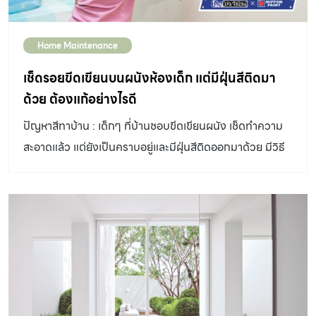
Home Maintenance
เช็ดรอยขีดเขียนบนผนังห้องเด็ก แต่มีฝุ่นสีติดมา
ด้วย ต้องแก้อย่างไรดี
ปัญหาสีทาบ้าน : เด็กๆ ที่บ้านชอบขีดเขียนผนัง เช็ดทำความ
สะอาดแล้ว แต่ยังเป็นคราบอยู่และมีฝุ่นสีติดออกมาด้วย มีวิธี
แก้ไขอย่างไรบ้าง? สีเป็นส่วนช่วยกระตุ้นพัฒนาการให้กับเด็ก
ได้ ภายในห้องเด็กจึงมักตกแต่งและทาสีที่สดใส ส่งเสริมให้เกิด
การเรียนรู้ แต่รู้หรือไม่การเลือกสีทาห้องเด็กไม่ใช่แค่การเลือก
โทนสีให้เหมาะสมและสวยงามเท่านั้น แต่ควรคำนึง
“functional” ที่เกิดขึ้นเมื่อถึงเวลาใช้งานจริงๆ ด้วย สำหรับ
บ้านที่มีเด็กทั้งเด็กวัยเตรียมอนุบาลและวัยประถม ซึ่งเป็นช่วง
กำลังซนและเรียนรู้สิ่งรอบตัวอยู่เสมอ มักจะเจอปัญหาบ้านรก