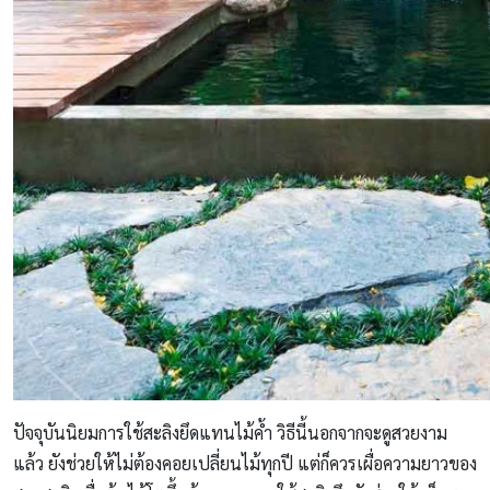
ปัจจุบันนิยมการใช้สะลิงยึดแทนไม้ค้ำ วิธีนี้นอกจากจะดูสวยงาม
แล้ว ยังช่วยให้ไม่ต้องคอยเปลี่ยนไม้ทุกปี แต่ก็ควรเผื่อความยาวของ