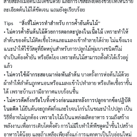
สายสะลิงเมื่อต้นไม้โตขึ้นด้วย และการใช้สะลิงยึดยังช่วยให้เห็นราย
ละเอียดต้นไม้ได้ชัดเจน แถมยังดูเรียบร้อย
Tips “สิ่งที่ไม่ควรทำสำหรับ การค้ำยันต้นไม้”
•
ไม่ควรค้ำยันต้นไม้ด้วยการตอกตะปูลงในเนื้อไม้
เพราะทำให้
ลำต้นของต้นไม้ติดเชื้อโรคและแมลงเข้าทำลายได้ง่าย ไม่แข็งแรง
แนะนำให้ใช้วัสดุที่ยืดหยุ่นสำหรับการปลูกไม้พุ่มบางชนิดก็ไม่
จำเป็นต้องค้ำยัน หรือยึดโยง เพราะต้นไม้สามารถตั้งตัวได้เร็วอยู่
แล้ว
•
ไม่ควรใช้ผ้ากระสอบมาห่อพันลำต้น
บางครั้งการห่อต้นไม้ด้วย
ผ้าทำให้ลำต้นถูกหนอนหรือแมลงเข้าไปทำลาย หรือเกิดเชื้อราขึ้น
ได้ เพราะบ้านเรามีอากาศแบบร้อนชื้น
•
ไม่ควรตัดกิ่งหรือใบทิ้งช่วงก่อนและหลังการปลูกจากข้อปฏิบัติ
ในอดีต
ไม้ยืนต้นจะถูกตัดกิ่งและใบจนโกร๋นในขณะนำไปปลูก เป็น
วิธีที่อาจไม่ถูกต้อง เพราะใบไม้เป็นแหล่งผลิตอาหาร รวมถึงสร้าง
พลังงานเพื่อการเติบโตตั้งตัว การไม่มีใบทำให้พืชดูดน้ำขึ้นไปสร้าง
อาหารได้น้อย และถ้าเหลือเพียงกิ่งแก่ การแตกตาเป็นใบอ่อนใหม่