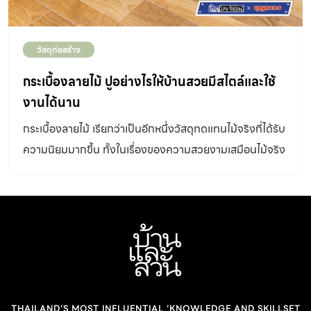
เทียนละลาย จากนั้นเช็ดซ้ำอีกรอบด้วยผ้าเปียก หากคราบติด
แน่นให้ใช้แปรงสีฟันเก่าช่วยอีกแรง แต่หากยังมีคราบสีเทียน
ติดอยู่ เมื่อเช็ดแล้วมีฝุ่นสีของผนังติดออกมาด้วยนั้น สาเหตุ
วัสดุก่อสร้าง
เกิดจาก 2 ปัจจัยหลักๆ ด้วยกันคือ สีที่ทาเป็นประเภทฟิล์มสี
กระเบื้องลายไม้ ปูอย่างไรให้บ้านสวยมีสไตล์และใช้
ด้าน จะทำให้เกิดคราบสกปรกหรือร่องรอยต่างๆ ได้ง่าย และ
งานได้นาน
เช็ดล้างทำความสะอาดยาก […]
กระเบื้องลายไม้ เรียกว่าเป็นอีกหนึ่งวัสดุทดแทนไม้จริงที่ได้รับ
ความนิยมมากขึ้น ทั้งในเรื่องของความสวยงามเสมือนไม้จริง
การดูแลรักษาที่ไม่ต้องมีข้อกังวลมากมาย
THAILAND'S MOST INFLUENTIAL 'KNOWLEDGE AND SKILLSET