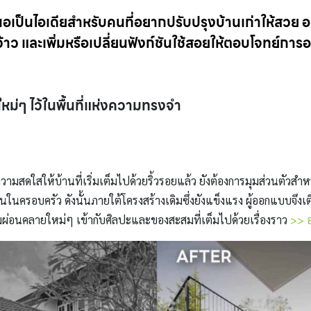
อเป็นไอเดียสำหรับคนที่อยากปรับปรุงบ้านเก่าให้สวย อย
าว และเพิ่มหรือเปลี่ยนฟังก์ชันใช้สอยให้ตอบโจทย์การ
ใหม่ๆ ไว้ในพื้นที่แห่งความทรงจำ
วามสดใสให้บ้านที่เริ่มเต็มไปด้วยริ้วรอยแล้ว ยังต้องการมุมส่วนตัว
ดกับคนในครอบครัว ดังนั้นภายใต้โครงสร้างเดิมซึ่งยังแข็งแรง ผู้ออกแบบ
ผ่อนคลายใหม่ๆ เข้ากับศิลปะและของสะสมที่เต็มไปด้วยเรื่องราว
>> อ