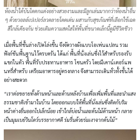
ห้องน้ำใต้บันไดตกแต่งอย่างสวยงามและมีลูกเล่นมากกว่าห้องน้ำอื่น
ๆ ด้วยวอลล์เปเปอร์ลวดลายโดดเด่น ผสานกับสุขภัณฑ์ที่เลือกใช้เฉด
สีใกล้เคียงกัน ช่วยเติมความสดใสให้พื้นที่ขนาดเล็กนี้ดูมีชีวิตชีวา
เมื่อพื้นที่ชั้นล่างเปิดโล่งขึ้น จึงจัดวางผังแบบโอเพ่นแปลน รวม
ฟังก์ชันพื้นฐานไว้ครบครัน ได้แก่ พื้นที่นั่งเล่นซึ่งไว้สำหรับรองรับ
แขกในตัว พื้นที่รับประทานอาหาร โซนครัว โดยมีเคาน์เตอร์แพ
นทรี่สำหรับ เตรียมอาหารอยู่ตรงกลาง จึงสามารถเดินทั่วทั้งชั้นได้
อย่างสะดวก
“เราต่อขยายทั้งด้านหน้าและด้านหลังบ้านเพื่อเพิ่มพื้นที่และนำแสง
ธรรมชาติเข้ามาในบ้าน โดยออกแบบให้พื้นที่นั่งเล่นซึ่งติดกับริม
หน้าต่างยื่นออกไปเล็กน้อย เข้าใกล้บ่อน้ำและต้นไม้ด้านหน้า กลาย
เป็นมุม
เบย์วินโดว์
บรรยากาศดี ร่มรื่นด้วยร่มเงาจากต้นไม้”