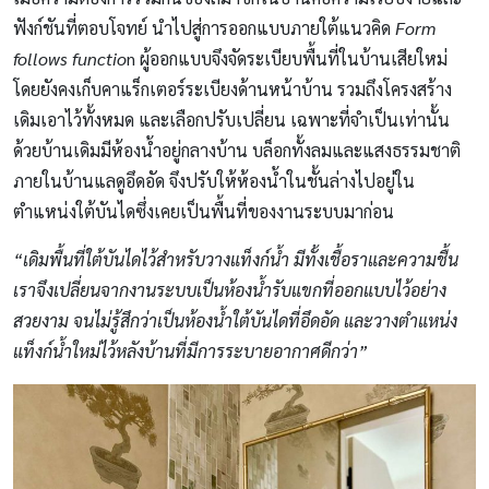
ฟังก์ชันที่ตอบโจทย์ นำไปสู่การออกแบบภายใต้แนวคิด
Form
follows functio
n ผู้ออกแบบจึงจัดระเบียบพื้นที่ในบ้านเสียใหม่
โดยยังคงเก็บคาแร็กเตอร์ระเบียงด้านหน้าบ้าน รวมถึงโครงสร้าง
เดิมเอาไว้ทั้งหมด และเลือกปรับเปลี่ยน เฉพาะที่จำเป็นเท่านั้น
ด้วยบ้านเดิมมีห้องน้ำอยู่กลางบ้าน บล็อกทั้งลมและแสงธรรมชาติ
ภายในบ้านแลดูอึดอัด จึงปรับให้ห้องน้ำในชั้นล่างไปอยู่ใน
ตำแหน่งใต้บันไดซึ่งเคยเป็นพื้นที่ของงานระบบมาก่อน
“เดิมพื้นที่ใต้บันไดไว้สำหรับวางแท็งก์น้ำ มีทั้งเชื้อราและความชื้น
เราจึงเปลี่ยนจากงานระบบเป็นห้องน้ำรับแขกที่ออกแบบไว้อย่าง
สวยงาม จนไม่รู้สึกว่าเป็นห้องน้ำใต้บันไดที่อึดอัด และวางตำแหน่ง
แท็งก์น้ำใหม่ไว้หลังบ้านที่มีการระบายอากาศดีกว่า”