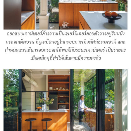
ออกแบบเคาน์เตอร์ล้างจานเป็นเฟอร์นิเจอร์ลอยตัววางอยู่ริมผนัง
กระจกเต็มบาน ที่ดูเหมือนอยู่ในกรอบภาพทิวทัศน์ธรรมชาติ และ
กำหนดแนวเส้นกรอบกระจกให้พอดีกับระยะเคาน์เตอร์ เป็นรายละ
เอียดเล็กๆที่ทำให้เส้นสายมีความลงตัว