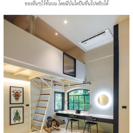
ของอื่นๆไว้ชั้นบน โดยมีบันไดปืนขึ้นไปหยิบได้