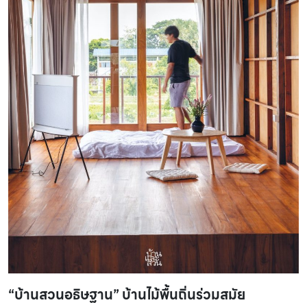
“บ้านสวนอธิษฐาน” บ้านไม้พื้นถิ่นร่วมสมัย