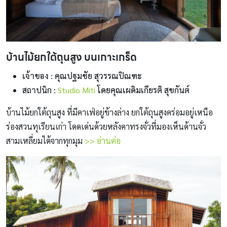
บ้านไม้ยกใต้ถุนสูง บนเกาะเกร็ด
เจ้าของ : คุณปฐมชัย สุวรรณปิณฑะ
สถาปนิก :
Studio Miti
โดยคุณเผดิมเกียรติ สุขกันต์
บ้านไม้ยกใต้ถุนสูง ที่มีคาเฟ่อยู่ข้างล่าง ยกใต้ถุนสูงคร่อมอยู่เหนือ
ร่องสวนทุเรียนเก่า โดดเด่นด้วยหลังคาทรงจั่วที่มองเห็นด้านจั่ว
สามเหลี่ยมได้จากทุกมุม
>> อ่านต่อ