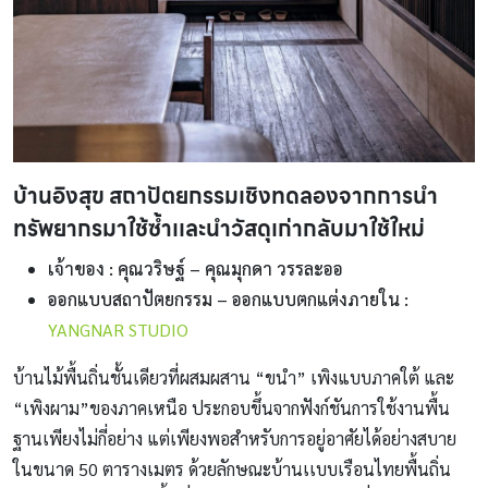
บ้านอิงสุข สถาปัตยกรรมเชิงทดลองจากการนำ
ทรัพยากรมาใช้ซ้ำเเละนำวัสดุเก่ากลับมาใช้ใหม่
เจ้าของ : คุณวริษฐ์ – คุณมุกดา วรรละออ
ออกแบบสถาปัตยกรรม – ออกแบบตกแต่งภายใน :
YANGNAR STUDIO
บ้านไม้พื้นถิ่นชั้นเดียวที่ผสมผสาน “ขนำ” เพิงแบบภาคใต้ และ
“เพิงผาม”ของภาคเหนือ ประกอบขึ้นจากฟังก์ชันการใช้งานพื้น
ฐานเพียงไม่กี่อย่าง แต่เพียงพอสำหรับการอยู่อาศัยได้อย่างสบาย
ในขนาด 50 ตารางเมตร ด้วยลักษณะบ้านเเบบเรือนไทยพื้นถิ่น