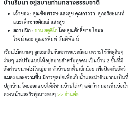
บ้านริมนา อยู่สบายท่ามกลางธรรมชาติ
เจ้าของ : คุณชัชพรรษ แสงสุข คุณกรวรา ศุภอริยะนนท์
และเด็กชายติณณ์ แสงสุข
สถาปนิก :
ชาน สตูดิโอ
โดยคุณศักดิ์ชาย โกมล
โรจน์ และ คุณอรพิมพ์ ตันติพัฒน์
เรือนไม้สบายๆ ดูกลมกลืนกับสภาพแวดล้อม เพราะใช้วัสดุดิบๆ
ง่ายๆ แต่ปรับแบบให้อยู่สบายสำหรับทุกคน เป็นบ้าน 2 ชั้นที่มี
สัดส่วนขนาดไม่ใหญ่มาก ตัวบ้านยกพื้นเล็กน้อย เพื่อป้องกันสัตว์
แมลง และความชื้น มีการขุดบ่อเพื่อเก็บน้ำและนำดินมาถมเป็นที่
ปลูกบ้าน โดยออกแบบให้มีชานบ้านโล่งๆ แผ่กว้าง มองเห็นบ่อน้ำ
ตรงหน้าและวิวทุ่งนารอบๆ
>> อ่านต่อ