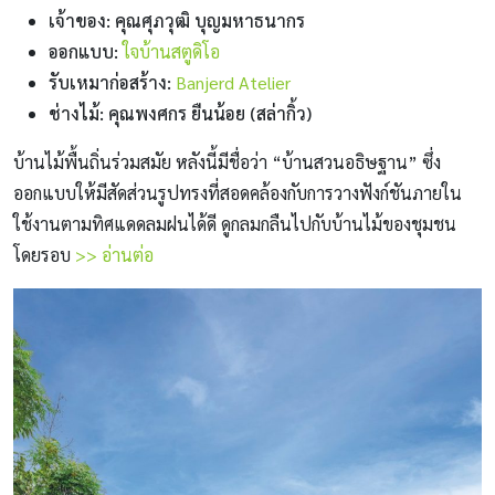
เจ้าของ: คุณศุภวุฒิ บุญมหาธนากร
ออกแบบ:
ใจบ้านสตูดิโอ
รับเหมาก่อสร้าง:
Banjerd Atelier
ช่างไม้: คุณพงศกร ยืนน้อย (สล่ากิ้ว)
บ้านไม้พื้นถิ่นร่วมสมัย หลังนี้มีชื่อว่า “บ้านสวนอธิษฐาน” ซึ่ง
ออกแบบให้มีสัดส่วนรูปทรงที่สอดคล้องกับการวางฟังก์ชันภายใน
ใช้งานตามทิศแดดลมฝนได้ดี ดูกลมกลืนไปกับบ้านไม้ของชุมชน
โดยรอบ
>> อ่านต่อ