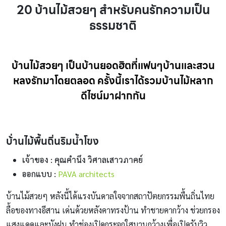
20 บ้านไม้สวยๆ สำหรับคนรักความเป็น
ธรรมชาติ
บ้านไม้สวยๆ เป็นบ้านยอดฮิตที่แฟนๆบ้านและสวน
หลงรักมาโดยตลอด ครั้งนี้เราได้รวมบ้านไม้หลาก
ดีไซน์มาฝากกัน
บ้่านไม้พื้นถิ่นริมน้ำโขง
เจ้าของ : คุณคำนึง วิศาลเสาวภาคย์
ออกแบบ :
PAVA architects
บ้านไม้สวยๆ หลังนี้ได้แรงบันดาลใจจากสถาปัตยกรรมพื้นถิ่นไทย
ลื้อของทางอีสาน เด่นด้วยหลังคาทรงป้าน ทำชายคากว้าง ช่วยกรอง
แสงแดดและบังฝน ทำช่องเปิดกระจกใสบานกว้างเพื่อเปิดรับวิว