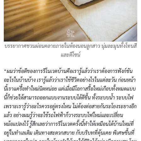
บรรยากาศชวนผ่อนคลายภายในห้องนอนลูกสาว นุ่มละมุนทั้งโทนสี
และดีไซน์
“
ผมว่าข้อดีของการรีโนเวตบ้านคือเรารู้แล้วว่าเราต้องการฟังก์ชัน
อะไรในบ้านบ้าง เรารู้แล้วว่าเราใช้ชีวิตอย่างไรในแต่ละวัน ก่อนหน้า
นี้เราแค่รื้อทำใหม่นิดหน่อย แต่เมื่อมีโอกาสรื้อใหม่เกือบทั้งหมดแบบ
นี้ก็ช่วยให้สามารถออกแบบงานระบบได้ดีขึ้น ทั้งระบบน้ำ ระบบไฟ
เพราะเรารู้ว่าอะไรควรอยู่ตรงไหน ไม่ต้องต่อสายกันระโยงระยางอีก
แล้ว อย่างผมรู้ว่าจะใช้รถไฟฟ้าก็วางระบบไฟใหม่และเปลี่ยน
หม้อแปลงไว้ รู้สึกเลยว่าการรีโนเวตครั้งนี้ทำให้เหมือนได้บ้านใหม่ที่
อยู่ในทำเลเดิม เดินทางสะดวกสบาย กับบริบทที่คุ้นเคย พิเศษขึ้นที่