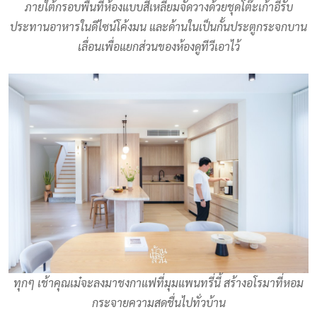
ภายใต้กรอบพื้นที่ห้องแบบสี่เหลี่ยมจัดวางด้วยชุดโต๊ะเก้าอี้รับ
ประทานอาหารในดีไซน์โค้งมน และด้านในเป็นกั้นประตูกระจกบาน
เลื่อนเพื่อแยกส่วนของห้องดูทีวีเอาไว้
ทุกๆ เช้าคุณเม๋จะลงมาชงกาแฟที่มุมแพนทรี่นี้ สร้างอโรมาที่หอม
กระจายความสดชื่นไปทั่วบ้าน