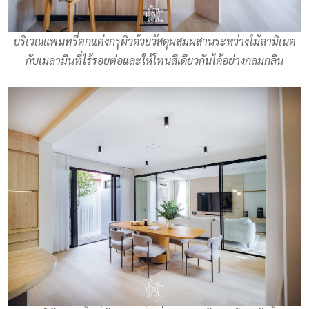
บริเวณแพนทรี่ตกแต่งกรุผิวด้วยวัสดุผสมผสานระหว่างไม้ลามิเนต
กับเมลามีนที่ไร้รอยต่อและให้โทนสีเดียวกันได้อย่างกลมกลืน