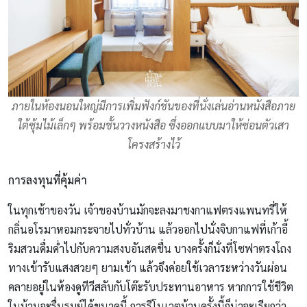
ภายในห้องนอนใหญ่มีการเพิ่มฟังก์ชันของที่นั่งเล่นอ่านหนังสือภาย
ใต้ซุ้มไม้เล็กๆ พร้อมชั้นวางหนังสือ ซึ่งออกแบบมาให้ซ่อนตัวเสา
โครงสร้างไว้
การลงทุนที่
คุ้มค่า
ในทุกเช้าของวัน เจ้าของบ้านมักจะลงมาชงกาแฟตรงแพนทรี่ให้
กลิ่นอโรมาหอมกระจายไปทั่วบ้าน แล้วออกไปนั่งจิบกาแฟที่เก้าอี้
ริมสวนดื่มด่ำไปกับความสงบอันสดชื่น บางครั้งก็นั่งที่โซฟาตรงโถง
ทางเข้ารับแสงสวยๆ ยามเช้า แล้วจึงค่อยใช้เวลาระหว่างวันผ่อน
คลายอยู่ในห้องดูทีวีสลับกับโต๊ะรับประทานอาหาร หากการใช้ชีวิต
ในบ้านจะรื่นรมย์ได้ขนาดนี้ การรีโนเวตบ้านครั้งนี้ก็น่าจะเรียกว่า