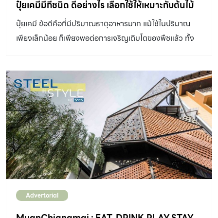
นวัตกรรมเกษตร โดยต่อยอดจากแนวคิด KUBOTA (Agri)
ปุ๋ยเคมีมีกี่ชนิด ดีอย่างไร เลือกใช้ให้เหมาะกับต้นไม้
Solutions หรือ KAS ซึ่งเป็นการจัดการเกษตรครบวงจรที่
ปุ๋ยเคมี ข้อดีคือที่มีปริมาณธาตุอาหารมาก แม้ใช้ในปริมาณ
เป็นเอกลักษณ์เฉพาะของคูโบต้า ในรูปแบบของโซนสร้าง
เพียงเล็กน้อย ก็เพียงพอต่อการเจริญเติบโตของพืชแล้ว ทั้ง
ประสบการณ์ทั้งหมด 10 โซน โดยพัฒนาร่วมกับหน่วยงาน
ยังใช้ง่าย และหาซื้อได้สะดวก
พันธมิตรต่าง ๆ ทั้งภาครัฐ เอกชน ตลอดจนสถาบันการศึกษา
เพื่อส่งมอบประสบการณ์ให้ผู้เข้าชมเข้าใจการทำเกษตรสมัย
ใหม่ที่ใช้นวัตกรรม สนับสนุนให้สามารถเข้าถึงเครื่องจักรกล
เกษตรที่เหมาะสม ตรงกับความต้องการ มาช่วยลดต้นทุน
เพิ่มผลผลิต เพิ่มรายได้ สร้างแรงบันดาลใจ พร้อมทั้งตอบ
โจทย์ “การพัฒนาที่ยั่งยืน” ด้วย […]
Advertorial
MuanChiangmai : EAT. DRINK.PLAY.STAY