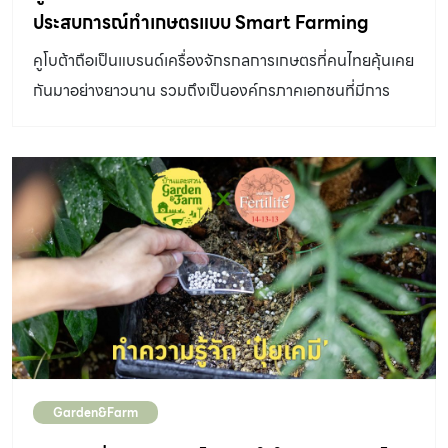
ประสบการณ์ทำเกษตรแบบ Smart Farming
คูโบต้าถือเป็นแบรนด์เครื่องจักรกลการเกษตรที่คนไทยคุ้นเคย
กันมาอย่างยาวนาน รวมถึงเป็นองค์กรภาคเอกชนที่มีการ
พัฒนาเทคโนโลยีการเกษตรให้ก้าวหน้าและล้ำสมัยอยู่เสมอ
โดยเฉพาะการเห็นความสำคัญของนวัตกรรมด้านต่าง ๆ ที่จะ
เข้ามาช่วยให้การทำเกษตรมีประสิทธิภาพยิ่งขึ้น ด้วยการสร้าง
คูโบต้า ฟาร์ม (KUBOTA FARM : Innovative Farming
Experience Center) ในอำเภอบ้านบึง จังหวัดชลบุรี คูโบต้า
ฟาร์ม ตั้งใจให้ทุกคนได้เข้ามาสัมผัสกับเทคโนโลยีและ
นวัตกรรมเกษตรครบวงจรแบบเป็นรูปธรรม นับเป็นอีกหนึ่ง
พื้นที่การเรียนรู้ทางการเกษตรยุคใหม่ที่ครบครันและน่าสนใจ
เป็นอย่างมาก บนพื้นที่ 220 ไร่ออกแบบภายใต้แนวคิด “End
to End Solutions” คือการทำเกษตรแบบครบวงจรจาก
Garden&Farm
ต้นน้ำถึงปลายน้ำ มุ่งถ่ายทอดองค์ความรู้การบริหารจัดการ