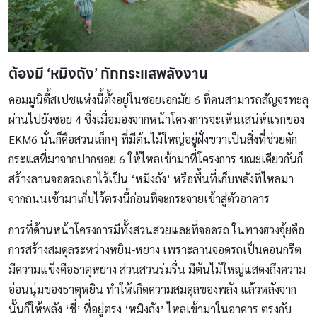
ต้องมี
‘หมิงถัง’ กักกระแสพลังงาน
คอมมูนิตี้สเปซแห่งนี้ตั้งอยู่ในซอยเอกมัย 6 ที่คนสามารถสัญจรทะลุ
ผ่านไปยังซอย 4 ซึ่งเมื่อมองจากหน้าโครงการจะเห็นเสน่ห์แรกของ
EKM6 นั่นก็คือสวนเล็กๆ ที่มีต้นไม้ใหญ่อยู่ฝั่งขวาเป็นสิ่งที่ช่วยดัก
กระแสที่มาจากปากซอย 6 ให้ไหลเข้ามาที่โครงการ ขณะเดียวกันก็
สร้างลานจอดรถเอาไว้เป็น ‘หมิงถัง’ หรือพื้นที่เก็บพลังที่ไหลมา
จากถนนเข้ามาเก็บไว้ตรงนี้ก่อนที่จะกระจายเข้าสู่ตัวอาคาร
การที่ด้านหน้าโครงการมีทั้งสวนสวยและที่จอดรถ ในทางฮวงจุ้ยคือ
การสร้างสมดุลระหว่างหยิน-หยาง เพราะลานจอดรถเป็นคอนกรีต
มีความแข็งคือธาตุหยาง ส่วนสวนร่มรื่น มีต้นไม้ใหญ่แสดงถึงความ
อ่อนนุ่มของธาตุหยิน ทำให้เกิดความสมดุลของพลัง แล้วหลังจาก
นั้นก็ให้พลัง ‘ชี่’ ที่อยู่ตรง ‘หมิงถัง’ ไหลเข้ามาในอาคาร ตรงกับ