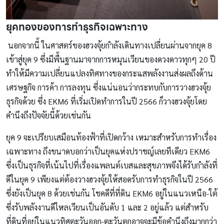
ยุคทองของการทำธุรกิจเฉพาะทาง
นอกจากนี้ ในศาสตร์ของฮวงจุ้ยกำลังเดินทางเปลี่ยนผ่านจากยุค 8
เข้าสู่ยุค 9 ซึ่งมีพื้นฐานมาจากการหมุนเวียนของดวงดาวทุกๆ 20 ปี
ทำให้มีความเปลี่ยนแปลงทิศทางของกระแสพลังงานส่งผลถึงด้าน
เศรษฐกิจ การค้า การลงทุน ซึ่งแน่นอนว่ากระทบกับการวางฮวงจุ้ย
ธุรกิจด้วย ซึ่ง EKM6 ที่เริ่มเปิดทำการในปี 2566 ก็วางฮวงจุ้ยโดย
คำนึงถึงปัจจัยนี้ด้วยเช่นกัน
ยุค 9 จะเปรียบเสมือนท้องฟ้าที่เปิดกว้าง เหมาะสำหรับการทำเรื่อง
เฉพาะทาง ถึงขนาดบอกว่าเป็นยุคแห่งปราชญ์เลยทีเดียว EKM6
ซึ่งเป็นธุรกิจที่เน้นไปที่เรื่องแพลนต์เบสและสุขภาพจึงได้รับกำลังที่
ดีในยุค 9 เพียงแต่ต้องวางฮวงจุ้ยให้สอดรับการทำธุรกิจในปี 2566
ซึ่งยังเป็นยุค 8 ด้วยเช่นกัน โชคดีที่ที่ดิน EKM6 อยู่ในแนวเหนือ-ใต้
ซึ่งรับพลังงานดีไหลเวียนเป็นอันดับ 1 และ 2 อยู่แล้ว แต่สำหรับ
ที่ดินที่อยู่ในแนวทิศตะวันออก-ตะวันตกอาจจะมีข้อคำนึงถึงมากกว่า