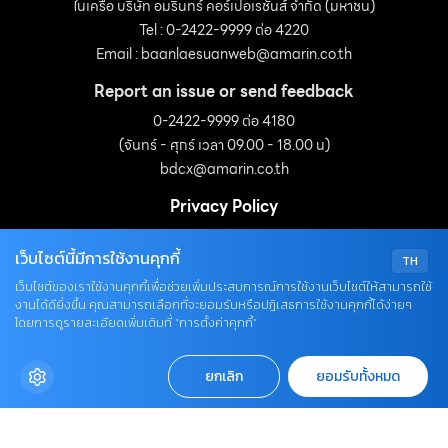
ในเครือ บริษัท อมรินทร์ คอร์เปอเรชั่นส์ จำกัด (มหาชน)
Tel : 0-2422-9999 ต่อ 4220
Email :
baanlaesuanweb@amarin.co.th
Report an issue or send feedback
0-2422-9999 ต่อ 4180
(จันทร์ - ศุกร์ เวลา 09.00 - 18.00 น)
bdcx@amarin.co.th
Privacy Policy
เว็บไซต์นี้มีการใช้งานคุกกี้
TH
OUR SOCIALS
เว็บไซต์ของเราใช้งานคุกกี้เพื่อช่วยเพิ่มประสบการณ์การใช้งานเว็บไซต์ให้สามารถใช้
งานได้ดียิ่งขึ้น คุณสามารถเลือกที่จะยอมรับหรือปฏิเสธการใช้งานคุกกี้ได้ง่ายๆ
โดยการดูรายละเอียดเพิ่มเติมที่ “การตั้งค่าคุกกี้”
ยกเลิก
ยอมรับทั้งหมด
© COPYRIGHT 2026
AME IMAGINATIVE COMPANY LIMITED.