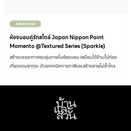
ออกแบบรีโนเวท 3D จากสถาปนิกผู้เชี่ยวชาญจากธุรกิจที่
จำหน่ายสินค้าและวัสดุตกแต่งบ้าน ซึ่งปัจจุบันมีบริการให้กับ
Advertorial
ลูกค้าอยู่หลากหลายแห่ง ให้ความสะดวกสบายในการปรับปรุง
บ้านมือสองเป็นเรื่องง่าย เห็นภาพบ้านแบบใหม่ชัด รวดเร็ว
ห้องนอนคู่รักสไตล์ Japan Nippon Paint
และคุมงบได้แม่นยำขึ้น ซึ่งมีข้อควรรู้เบื้องต้นดังนี้ 1| เช็คให้
Momento @Textured Series (Sparkle)
ชัวร์ งานโครงสร้างต้องแข็งแรง ไม่ทรุด ไม่เอียง สิ่งสำคัญ
สร้างบรรยากาศอบอุ่นภายในห้องนอน เสมือนได้ข้ามไปท่อง
อันดับแรกก่อนจะเลือกซื้อบ้านมือสองคือการสำรวจ
เที่ยวแดนซากุระ ด้วยเทคนิคการทาสีและสร้างลายไม่ซ้ำใคร
โครงสร้าง ที่ต้องแข็งแรงทั้งแนวดิ่งและแนวราบ ตัวบ้านไม่
จากไอเดียเพิ่มความสุขในการพักผ่อนที่ my home นำมาฝาก
ทรุด ไม่เอียง บ้านมือสองบางหลังแม้จะมีอายุ 10-15 ปีแล้วแต่
กันค่ะ
งานโครงสร้างยังแข็งแรงดีการรีโนเวทก็ทำได้ง่าย มีเพียงบาง
ส่วนเท่านั้นที่ต้องปรับปรุง เช่นผนังอาคารที่ดูโทรมหลุดลอก
ล่อน เพียงแค่ซ่อมแซมให้สมบูรณ์แล้วทาสีใหม่ก็เปลี่ยน
บรรยากาศให้บ้านใหม่ขึ้น หรือเปลี่ยนประตูหน้าต่าง ให้ใช้งาน
ได้ดีเปิดปิดสะดวกสบาย ดีไซน์สวยทันสมัยขึ้น เท่านั้นก็เพียง