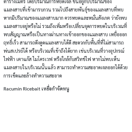
ตารางเมตร โดยปริมาณการหยดเจล ขึ้นอยู่กับปริมาณของ
แมลงสาบที่เข้ามารบกวน รวมไปถึงสายพันธุ์ของแมลงสาบที่พบ
หากมีปริมาณของแมลงสาบมาก ควรหยดและหมั่นสังเกต ว่ายังพบ
แมลงสาบอยู่หรือไม่ รวมถึงเพิ่มหรือเปลี่ยนจุดการหยดในบริเวณที่
พบสัญญาณหรือเป็นทางผ่านทางเข้าออกของแมลงสาบ เหยื่อออก
ฤทธิ์เร็ว สามารถดึงดูดแมลงสาบได้ดี สะดวกกับพื้นที่ที่ไม่สามารถ
พ่นสเปรย์ได้ หรือบริเวณที่เข้าถึงได้ยาก เช่นบริเวณที่วางอุปกรณ์
ไฟฟ้า เตาแก๊ส ไมโครเวฟ หรือใกล้กับสวิทช์ไฟ หากไม่พบเห็น
แมลงสาบในบริเวณนั้นแล้ว สามารถทำความสะอาดเจลออกได้ด้วย
การเช็ดและล้างทำความสะอาด
Racumin Ricebait เหยื่อกำจัดหนู