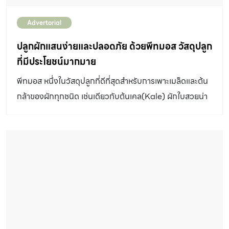
Advertorial
ปลูกผักแสนง่ายและปลอดภัย ด้วยพีทมอส วัสดุปลูก
ที่มีประโยชน์มากมาย
พีทมอส หนึ่งในวัสดุปลูกที่ดีที่สุดสำหรับการเพาะเมล็ดและต้น
กล้าของผักทุกชนิด เช่นเดียวกับต้นเคล(Kale) ผักใบสวยน่า
รักและมีคุณค่าทางโภชนาการสูง ซึ่งนิยมปลูกกันมากในเวลา
นี้ มาเรียนรู้วิธีการปลูกเคลแสนอร่อยควบคู่ไปกับค้นพบ
คุณสมบัติแสนวิเศษของพีทมอสกัน ทำไมต้องใช้พีทมอส?
เพราะพีทมอสสะอาด ต่างจากวัสดุปลูกทั่วไป ปราศจากเชื้อ
จุลินทรีย์ ไม่มีแบคทีเรียหรือเชื้อรา ไม่มีวัชพืช เหมาะกับการนำ
ไปเพาะต้นกล้าที่อ่อนไหวต่อสิ่งรอบตัวมาก ต้นกล้าอาจติดเชื้อ
โรคหรือตายได้ แต่ขณะเดียวกันก็เป็นแหล่งที่อยู่ของแบคทีเรีย
ชั้นดีสำหรับการงอกของเมล็ดและต้นอ่อนด้วย เก็บความชุ่ม