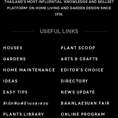
พอกับการอยู่อาศัยและให้ความรู้สึกเหมือนได้บ้านใหม่ในราคา
THAILAND'S MOST INFLUENTIAL 'KNOWLEDGE AND SKILLSET
ที่คุ้มค่าแล้ว 2| ปรับนิด เปลี่ยนหน่อย อยู่สบายในแบบ
PLATFORM' ON HOME LIVING AND GARDEN DESIGN SINCE
1976.
Modern Living ข้อดีของบ้านมือสองคือวัสดุก่อสร้าง
คุณภาพดีและโครงสร้างที่แข็งแรง เนื่องด้วยในอดีตที่ค่าวัสดุ
USEFUL LINKS
ก่อสร้างไม่สูงมาก ส่วนใหญ่จึงพบว่างานโครงสร้างยังแข็ง
แรง สามารถเข้าอยู่ได้โดยไม่ต้องซ่อมแซม หรือรีโนเวทใหม่
เพียงตกแต่งภายในให้ลุคดูทันสมัย ดีไซน์สวยในแบบ
HOUSES
PLANT SCOOP
Modern Living […]
GARDENS
ARTS & CRAFTS
HOME MAINTENANCE
EDITOR’S CHOICE
IDEAS
DIRECTORY
EASY TIPS
NEWS UPDATE
สำนักพิมพ์บ้านและสวน
BAANLAESUAN FAIR
PLANTS LIBRARY
ONLINE PROGRAM