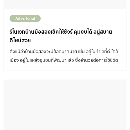
ชื้นได้ดี ด้วยคุณสมบัติอุ้มน้ำดีทำให้พีทมอสเหมาะกับเพาะต้น
กล้า ทำให้ต้นไม้ได้ทั้งความชุ่มชื้น และเติบโตได้ดี แต่ร่วนซุยไม่
Advertorial
ติดกันเป็นก้อน น้ำไหลผ่านได้ดี หาซื้อง่าย มีหลายขนาด ได้แก่
โดยสามารถสั่งซื้อได้ที่ www.ct-homegarden.com หรือ
รีโนเวทบ้านมือสองเช็คให้ชัวร์ คุมงบได้ อยู่สบาย
Facebook : Chia Tai Home Garden หรือ Line:
ดีไซน์สวย
@homegarden (สำหรับ 5 ลิตร และ 20 ลิตร) ขนาดอื่น
ถึงแม้ว่าบ้านมือสองจะมีข้อดีมากมาย เช่น อยู่ในทำเลที่ดี ใกล้
สามารถหาซื้อได้ที่ตัวแทนจำหน่ายหรือร้านค้าเกษตรใกล้บ้าน
เมือง อยู่ในแหล่งชุมชนที่พัฒนาแล้ว ซึ่งอำนวยต่อการใช้ชีวิต
พีทมอส คือ อะไร? พีทมอสวัสุดปลูกประเภทหนึ่ง มีลักษณะ
ที่สะดวกสบายและยังได้เห็นสภาพบ้านสิ่งแวดล้อมรอบบ้านและ
เป็นเส้นใยสีดำ เกิดจากการที่ซากพืชที่ทับถมกันมานานเป็น
เพื่อนบ้านได้จริงก่อนเข้าอยู่รวมถึงมีราคาประหยัดกว่าบ้าน
เวลาหลายพันปี โดยเฉพาะมอสตระกูลสแฟคนั่ม
ใหม่ แต่ยังมีสิ่งหนึ่งที่ต้องยอมรับคือ บ้านถูกใช้งานผ่านมาสัก
(Sphagnum) ที่ตายแล้ว และทับถมกันมาเป็นเวลาหลาย
ระยะหนึ่งแล้วซึ่งอาจจะทรุดโทรมไปตามกาลเวลา แต่ข้อกังวล
พันปี เราจะพบพีทมอสอยู่ชั้นล่างของสแฟคนั่มมอสที่ยังมี
นี้ไม่ได้เป็นปัญหาแต่อย่างใดเมื่อเทียบกับความคุ้มค่าที่จ่ายไป
ชีวิต การที่จะเกิดพีทมอสได้หนาประมาณ […]
เมื่อการรีโนเวทคือตัวช่วยสำคัญที่เปลี่ยนให้บ้านมือสองให้
กลายเป็นบ้านในฝันได้อย่างตรงใจ ในการรีโนเวท ต่อเติมบ้าน
ต้องควบคุมไม่ให้งบประมาณบานปลายทำได้โดยใช้บริการ