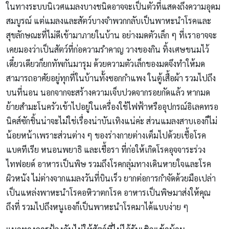
ในทางระบบนิเวศแมลงบางชนิดอาจจะเป็นตัวที่แสดงถึงความอุดม
สมบูรณ์ แต่แมลงและสัตว์บางจำพวกกลับเป็นพาหะนำโรคและ
สุขลักษณะที่ไม่ดีเข้ามาภายในบ้าน อย่างมดตัวเล็ก ๆ ที่เราอาจจะ
เคยมองว่าเป็นสัตว์ที่ก่อความรำคาญ วางของกิน ทิ้งเศษขนมไว้
เดี๋ยวเดียวก็ยกทัพกันมารุม ด้วยความตัวเล็กของมดจึงทำให้มด
สามารถอาศัยอยู่ทุกที่ในบ้านทั้งซอกกำแพง ในตู้เสื้อผ้า รวมไปถึง
บนที่นอน นอกจากจะสร้างความเจ็บปวดจากรอยกัดแล้ว หากมด
ย้ายสํามะโนครัวเข้าไปอยู่ในเครื่องใช้ไฟฟ้าหรืออุปกรณ์อิเลคทรอ
นิคส์ซักชิ้นน่าจะไม่ใช่เรื่องน่าบันเทิงแน่ค่ะ ส่วนแมลงสาบเองก็ไม่
น้อยหน้าเพราะส่วนต่าง ๆ ของร่างกายต่างเต็มไปด้วยเชื้อโรค
แบคทีเรีย หนอนพยาธิ และเชื้อรา ที่ก่อให้เกิดโรคอุจจาระร่วง
ไทฟอยด์ อาหารเป็นพิษ รวมถึงโรคกลุ่มทางเดินหายใจและโรค
ผิวหนัง ไม่ต่างจากแมลงวันที่บินเร็ว ยากต่อการกำจัดด้วยมือเปล่า
เป็นแหล่งพาหะนำโรคอหิวาตกโรค อาหารเป็นพิษมาส่งให้คุณ
ถึงที่ รวมไปถึงหนูเองก็เป็นพาหะนำโรคมาได้แบบง่าย ๆ