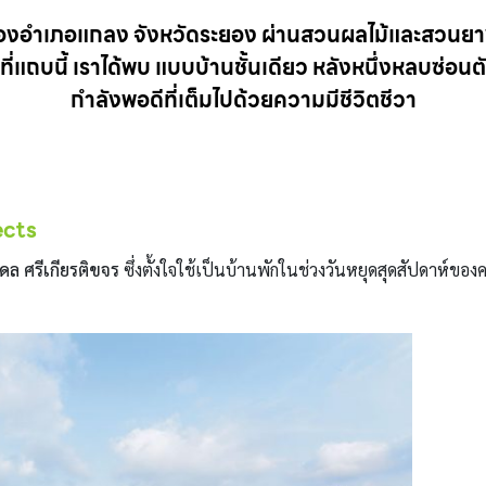
สวนของอำเภอแกลง จังหวัดระยอง ผ่านสวนผลไม้และสวนย
ที่แถบนี้ เราได้พบ แบบบ้านชั้นเดียว หลังหนึ่งหลบซ่อน
กำลังพอดีที่เต็มไปด้วยความมีชีวิตชีวา
ects
ล ศรีเกียรติขจร
ซึ่งตั้งใจใช้เป็นบ้านพักในช่วงวันหยุดสุดสัปดาห์ข