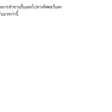
ด้วยการทำชานยื่นออกไปทางทิศตะวันตก
่นมากกว่านี้