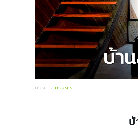
HOME
HOUSES
บ้