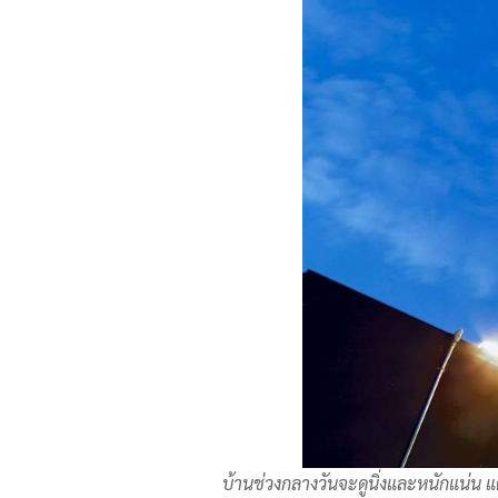
บ้านช่วงกลางวันจะดูนิ่งและหนักแน่น