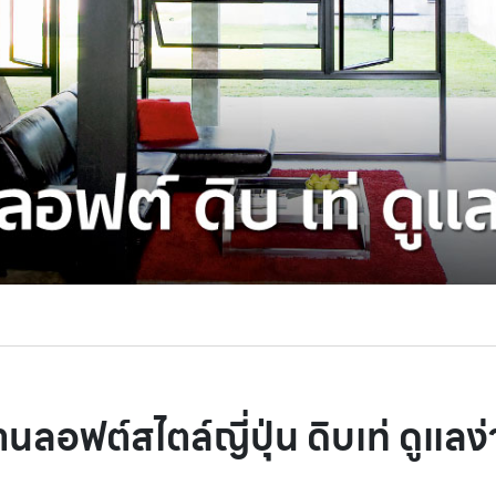
านลอฟต์สไตล์ญี่ปุ่น ดิบเท่ ดูแลง