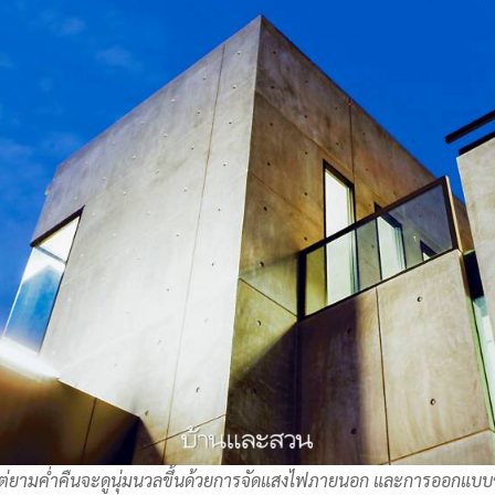
 แต่ยามค่ำคืนจะดูนุ่มนวลขึ้นด้วยการจัดแสงไฟภายนอก และการออกแบบช