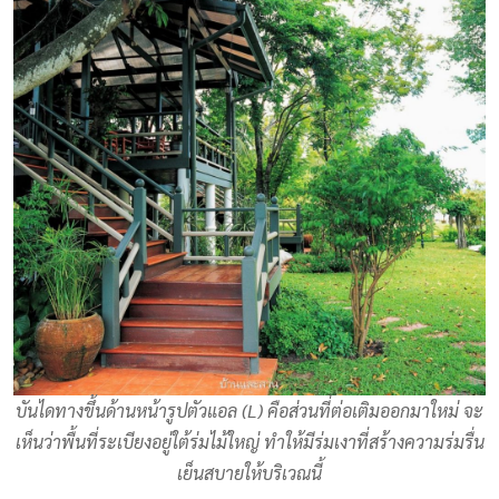
บันไดทางขึ้นด้านหน้ารูปตัวแอล (L) คือส่วนที่ต่อเติมออกมาใหม่ จะ
เห็นว่าพื้นที่ระเบียงอยู่ใต้ร่มไม้ใหญ่ ทำให้มีร่มเงาที่สร้างความร่มรื่น
เย็นสบายให้บริเวณนี้