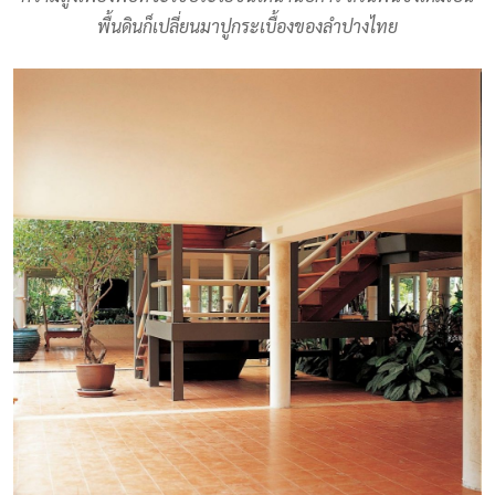
พื้นดินก็เปลี่ยนมาปูกระเบื้องของลำปางไทย