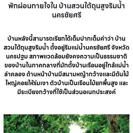
พักผ่อนกายใจใน บ้านสวนใต้ถุนสูงริมน้ำ
นครชัยศรี
บ้านหลังนี้สามารถเรียกได้เต็มปากเต็มคำว่า บ้าน
สวนใต้ถุนสูงริมน้ำ ตั้งอยู่ริมแม่น้ำนครชัยศรี จังหวัด
นครปฐม สภาพแวดล้อมยังคงความเป็นธรรมชาติ
ของบ้านในภาคกลางที่มักตั้งบ้านเรือนอยู่ใกล้แม่น้ำ
ลำคลอง ด้านหน้าบ้านมีสนามหญ้ากว้างและมีต้นไม้
ใหญ่คอยให้ร่มเงา ตัวบ้านเป็นเรือนไม้ยกพื้นสูง และ
มีระเบียงกว้างที่ใช้เป็นส่วนอเนกประสงค์