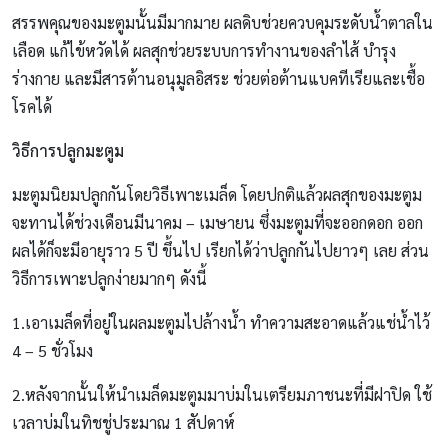
สรรพคุณของมะตูมนั้นมีมากมาย ผลดิบช่วยควบคุมระดับน้ำตาลใน
เลือด แก้ไข้หวัดได้ ผลสุกช่วยระบบการทำงานของลำไส้ บำรุง
ร่างกาย และมีสารต้านอนุมูลอิสระ ช่วยต่อต้านแบคทีเรียและเชื้อ
โรคได้
วิธีการปลูกมะตูม
มะตูมนิยมปลูกกันโดยวิธีเพาะเมล็ด โดยปกติแล้วผลสุกของมะตูม
จะทานได้ช่วงเดือนมีนาคม – เมษายน ซึ่งมะตูมที่จะออกดอก ออก
ผลได้ก็จะมีอายุราว 5 ปี ขึ้นไป เรียกได้ว่าปลูกกันไปยาวๆ เลย ส่วน
วิธีการเพาะปลูกง่ายมากๆ ดังนี้
1.เอาเมล็ดที่อยู่ในผลมะตูมไปล้างน้ำ ทำความสะอาดแล้วแช่น้ำไว้
4 – 5 ชั่วโมง
2.หลังจากนั้นให้นำเมล็ดมะตูมมาบ่มในเตรียมภาชนะที่มีฝาปิด ใช้
เวลาบ่มในทิชชู่ประมาณ 1 สัปดาห์