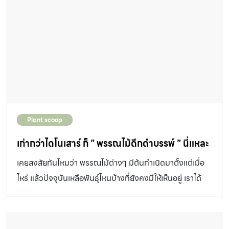
Plant scoop
เก่ากว่าไดโนเสาร์ ก็ ” พรรณไม้ดึกดำบรรพ์ ” นี่แหละ
เคยสงสัยกันไหมว่า พรรณไม้ต่างๆ มีต้นกำเนิดมาตั้งแต่เมื่อ
ไหร่ แล้วปัจจุบันเหลือพันธุ์ไหนบ้างที่ยังคงมีให้เห็นอยู่ เราได้
รวบรวม พรรณไม้ดึกดำบรรพ์ มาให้แล้ว!!