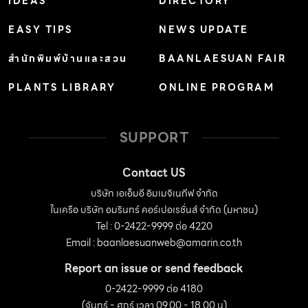
IDEAS
DIRECTORY
มาถึงยุคผมที่ไปขายในตลาดนัดจตุจักร ผมไปเจอบอนไซเข้าก็
รู้สึกชอบ เมื่อก่อนถือว่าเป็นไม้แปลก ก็เลยลองทํา ขายดู” คุณ
EASY TIPS
NEWS UPDATE
จิ๋วบอกว่าเขาชอบคลุกอยู่กับการขายต้นไม้มากกว่าไปเรียน
สำนักพิมพ์บ้านและสวน
BAANLAESUAN FAIR
ด้านอาชีวะก่อสร้างที่สมัครเรียนไปตามเพื่อน แต่ไม่เคยชอบสิ่ง
PLANTS LIBRARY
ONLINE PROGRAM
ที่เรียนเลย ถึงขั้นเกเรเสียด้วยซํ้า เขากลับมีหัวในเรื่องการเลือก
บอนไซนําเข้าจากจีนและญี่ปุ่น โดยอาศัยอ่านหนังสือบอนไซ
ญี่ปุ่นและเข้าป่าไปขุดตอต้นตะโก มะสัง และข่อย มาทําเป็นบอน
SUPPORT
ไซเองตามตําราที่ได้อ่าน จนกระทั่งตั้งชมรมบอนไซและส่งบอน
ไซเข้าประกวดตามงานต่างๆ “ผมทําบอนไซอยู่ 10 ปีแต่ตลาด
Contact US
บอนไซยังไม่กว้างพอ ระหว่างนั้นผมไปเจอรองเท้านารีจาก
บริษัท เอเอ็มอี อิมเมจิเนทีฟ จำกัด
ในเครือ บริษัท อมรินทร์ คอร์เปอเรชั่นส์ จำกัด (มหาชน)
กลุ่มคนขายไม้ป่า ก็รู้สึกชอบเพราะเป็นไม้ที่แปลกดี เลยลองทํา
Tel : 0-2422-9999 ต่อ 4220
ลูกผสมและทํา […]
Email :
baanlaesuanweb@amarin.co.th
Report an issue or send feedback
0-2422-9999 ต่อ 4180
(จันทร์ - ศุกร์ เวลา 09.00 - 18.00 น)