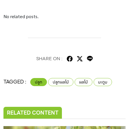
l l l l l l l l l l l l l l l l l l l l l l l l l l l l l l l l l l l l l l l l l l l l l l l l l l l l
No related posts.
SHARE ON :
TAGGED :
ปลูก
ปลูกผลไม้
ผลไม้
มะตูม
RELATED CONTENT