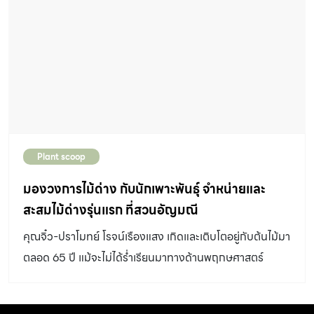
Plant scoop
มองวงการไม้ด่าง กับนักเพาะพันธุ์ จำหน่ายและ
สะสมไม้ด่างรุ่นแรก ที่สวนอัญมณี
คุณจิ๋ว-ปราโมทย์ โรจน์เรืองแสง เกิดและเติบโตอยู่กับต้นไม้มา
ตลอด 65 ปี แม้จะไม่ได้รํ่าเรียนมาทางด้านพฤกษศาสตร์
โดยตรง แต่ด้วยความรักความสนใจทําให้เขามุ่งมั่นศึกษา
หาความรู้และจริงจังกับการเพาะเลี้ยงต้นไม้จนกลายเป็นนัก