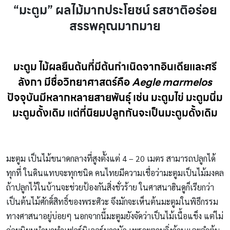
“มะตูม” ผลไม้มากประโยชน์ รสชาติอร่อย
สรรพคุณมากมาย
มะตูม ไม้ผลยืนต้นที่มีต้นกำเนิดจากอินเดียและศรี
ลังกา มีชื่อวิทยาศาสตร์คือ
Aegle marmelos
ปัจจุบันมีหลากหลายสายพันธุ์ เช่น
มะตูมไข่ มะตูมนิ่ม
มะตูมดั้งเดิม แต่ที่นิยมปลูกกันจะเป็นมะตูมดั้งเดิม
มะตูม เป็นไม้ขนาดกลางที่สูงตั้งแต่ 4 – 20 เมตร สามารถปลูกได้
ทุกที่ ในดินแทบจะทุกชนิด คนไทยมีความเชื่อว่ามะตูมเป็นไม้มงคล
ถ้าปลูกไว้ในบ้านจะช่วยป้องกันสิ่งชั่วร้าย ในศาสนาฮินดูก็เรียกว่า
เป็นต้นไม้ศักดิ์สิทธิ์ของพระศิวะ จึงมักจะเห็นต้นมะตูมในพิธีกรรม
ทางศาสนาอยู่บ่อยๆ
นอกจากนี้มะตูมยังจัดว่าเป็นไม้เนื้อแข็ง แต่ไม่