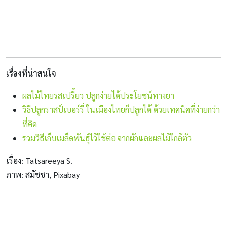
เรื่องที่น่าสนใจ
ผลไม้ไทยรสเปรี้ยว ปลูกง่ายได้ประโยชน์ทางยา
วิธีปลูกราสป์เบอร์รี่ ในเมืองไทยก็ปลูกได้ ด้วยเทคนิคที่ง่ายกว่า
ที่คิด
รวมวิธีเก็บเมล็ดพันธุ์ไว้ใช้ต่อ จากผักและผลไม้ใกล้ตัว
เรื่อง: Tatsareeya S.
ภาพ: สมัชชา, Pixabay
มะตูม
l l l l l l l l l l l l l l l l l l l l l l l l l l l l l l l l l l l l l l l l l l l l l l l l l l l l l