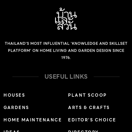
สะสมไม้ด่างมานานกว่า 40 ปี และคุณพ่อเป็นหนึ่งในผู้ร่วมก่อ
ตั้งสมาคมพฤกษชาติแห่งประเทศไทย อีกทั้งความชอบผสม
พันธุ์ไม้ใหม่ๆ ยังทําให้เขาสามารถผสมพันธุ์อโกลนีมาซึ่งเคยได้
ชื่อว่า “เขียวหมื่นปี”มาตลอด ให้กลายเป็นอโกลนีมาสีแดงได้
เป็นคนแรกของโลกเมื่อ 20 ปีก่อน และขายต้นพันธุ์ทั้ง 3 ต้น
THAILAND'S MOST INFLUENTIAL 'KNOWLEDGE AND SKILLSET
ให้ชาวต่างชาติได้ในราคา 1 ล้านบาทในยุคนั้น ปัจจุบันเขาเป็น
PLATFORM' ON HOME LIVING AND GARDEN DESIGN SINCE
เจ้าของสวนอัญมณีซึ่งปลูกต้นไม้ไว้หลากหลายชนิดพันธุ์โดย
1976.
เฉพาะไม้ด่างเกือบทุกประเภท มีลูกค้าประจําทั้งในประเทศและ
ต่างประเทศ แน่นอนว่าเขาย่อมเห็นการเปลี่ยนแปลงของตลาด
USEFUL LINKS
ต้นไม้มาหลายช่วงเลยทีเดียว อยู่กับต้นไม้ตั้งแต่เกิด “คุณพ่อ
ผมขายต้นไม้ประดับมาตั้งแต่ผมยังไม่เกิด ตลาดต้นไม้ยุคแรก
HOUSES
PLANT SCOOP
นั้นอยู่ที่วังสราญรมย์ พอปีพ.ศ.2500 ก็ย้ายมาอยู่ตรงคลอง
GARDENS
ARTS & CRAFTS
หลอดแถวสนามหลวง ตอนนั้นผมเคยไปช่วยคุณพ่อขายด้วย
ไม้ประดับที่นิยมกันในช่วงนั้นส่วนใหญ่เป็นไม้นํา เข้าอย่างบอน
HOME MAINTENANCE
EDITOR’S CHOICE
สี โกสน หน้าวัวตัดดอก กล้วยไม้คัทลียา พอคุณพ่อวางมือก็