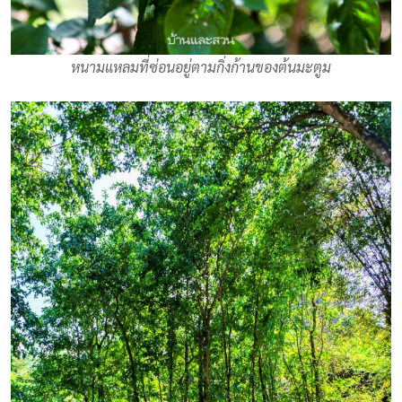
หนามแหลมที่ซ่อนอยู่ตามกิ่งก้านของต้นมะตูม