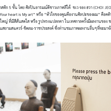
ติก 5 ชั้น โดย ศิลปินอารมณ์ดีชาวเกาหลีใต้ ชเว จอง ฮวา (CHOI 
Your heart is My art” หรือ “หัวใจของคุณคืองานศิลปะของผม” คื
่ ที่มีสีสันสดใส หรือ รูปทรงแปลกตา ในเทศกาลครั้งมีผลงานของ ชเว ก
านสยามสแควร์-ชิดลม-ราชประสงค์ ซึ่งท่านชมภาพผลงานอื่นๆที่จะมา