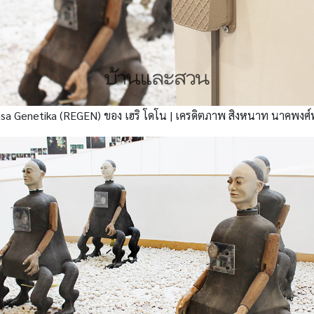
a Genetika (REGEN) ของ เฮริ โดโน | เครดิตภาพ สิงหนาท นาคพงศ์พั