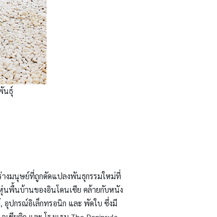
นธุ์
งมนุษย์ที่ถูกดัดแปลงพันธุกรรมใหม่ที่
่นพื้นบ้านของอินโดนเซีย คล้ายกับหนัง
ุปกรณ์อิเล็กทรอนิก และ พัดใบ ซึ่งมี
์ เอเชียติก และ โรงแรม The Peninsula