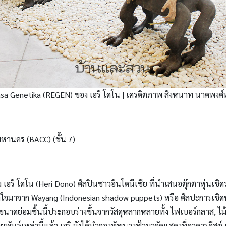
a Genetika (REGEN) ของ เฮริ โดโน | เครดิตภาพ สิงหนาท นาคพงศ์พั
หานคร (BACC) (ชั้น 7)
 โดโน (Heri Dono) ศิลปินชาวอินโดนีเซีย ที่นำเสนอตุ๊กตาหุ่นเชิดร่า
าลใจมาจาก Wayang (Indonesian shadow puppets) หรือ ศิลปะการเชิดหุ
่อมชิ้นนี้ประกอบร่างขึ้นจากวัสดุหลากหลายทั้ง ไฟเบอร์กลาส, ไม้, อ
พันธุ์เหล่านี้แล้ว เฮริ ยังได้นำกองทัพนางฟ้ามาจัดแสดงที่อาคารอีสต