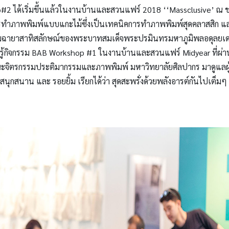
2 ได้เริ่มขึ้นแล้วในงานบ้านและสวนแฟร์ 2018 ‘‘Massclusive’ ณ ช
ธีการทำภาพพิมพ์แบบแกะไม้ซึ่งเป็นเทคนิคการทำภาพพิมพ์สุดคลาสสิก และงา
บรมฉายาสาทิสลักษณ์ของพระบาทสมเด็จพระปรมินทรมหาภูมิพลอดุลย
ามรู้กิจกรรม BAB Workshop #1 ในงานบ้านและสวนแฟร์ Midyear ที่ผ่
ะจิตรกรรมประติมากรรมและภาพพิมพ์ มหาวิทยาลัยศิลปากร มาดูแลผู้เ
สนุกสนาน และ รอยยิ้ม เรียกได้ว่า สุดสะพรั่งด้วยพลังอารต์กันไปเต็มๆ