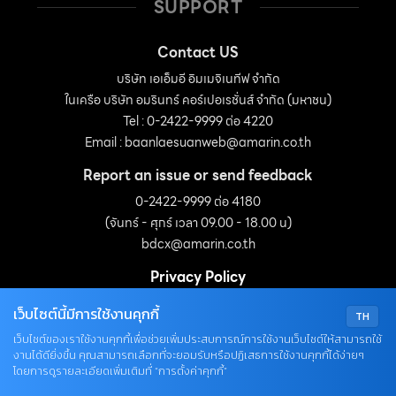
SUPPORT
Contact US
บริษัท เอเอ็มอี อิมเมจิเนทีฟ จำกัด
ในเครือ บริษัท อมรินทร์ คอร์เปอเรชั่นส์ จำกัด (มหาชน)
Tel : 0-2422-9999 ต่อ 4220
Email :
baanlaesuanweb@amarin.co.th
Report an issue or send feedback
0-2422-9999 ต่อ 4180
(จันทร์ - ศุกร์ เวลา 09.00 - 18.00 น)
bdcx@amarin.co.th
Privacy Policy
เว็บไซต์นี้มีการใช้งานคุกกี้
TH
OUR SOCIALS
เว็บไซต์ของเราใช้งานคุกกี้เพื่อช่วยเพิ่มประสบการณ์การใช้งานเว็บไซต์ให้สามารถใช้
งานได้ดียิ่งขึ้น คุณสามารถเลือกที่จะยอมรับหรือปฏิเสธการใช้งานคุกกี้ได้ง่ายๆ
โดยการดูรายละเอียดเพิ่มเติมที่ “การตั้งค่าคุกกี้”