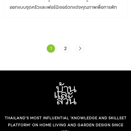
ออกแบบชุดครัวและเฟอร์นิเจอร์ตกแต่งคุณภาพเพื่อการพัก
อาศัยครบวงจร มายาวนานกว่า 39 ปี ชวนคนชื่นชอบการ
แต่งบ้านมาพบสัมผัสใหม่ของการแต่งบ้านแบบมีดีไซน์ สะท้อน
เอกลักษณ์เฉพาะตัวที่จะเป็นเรื่องไม่ยุ่งยากอีกต่อไป ในงาน
บ้านและสวนแฟร์ Select 2021 สตาร์มาร์ค อินทีเรียร์ ยังขน
1
2
ทัพดีไซเนอร์มาให้คำปรึกษาและออกแบบห้องต่างๆ ภายในบ้าน
ไม่ว่าจะเป็นห้องนอน ห้องครัว หรือแต่งทั้งห้องอย่างมีสไตล์
ในคอนเซ็ปต์ “Personalize Interior Solution แต่งบ้านทั้ง
หลังให้เป็นคุณ” โดยเน้นการแต่งบ้านในแต่ละห้องให้แมตช์กัน
ให้บ้านมีดีไซน์ที่สวย มีสไตล์และฟังก์ชันการใช้งานที่เหมาะสม
พร้อมโปรโมชั่นพิเศษเฉพาะในงาน ทั้งลด ผ่อน และแถม พร้อม
Cash Back สูงสุด 26,000 บาท และรับฟรี Iphone 12 Pro
Max 128GB มูลค่า 39,900 บาท เมื่อช็อปตามเงื่อนไข คุณวี
THAILAND'S MOST INFLUENTIAL 'KNOWLEDGE AND SKILLSET
ก้า-ณัฐปภัสร์ ศรีสกุลภิญโญ กรรมการผู้จัดการ บริษัทสตาร์
PLATFORM' ON HOME LIVING AND GARDEN DESIGN SINCE
มาร์ค แมนูแฟคเชอร์ริ่ง จำกัด ขอลงสนามด้วยตัวเอง พร้อม