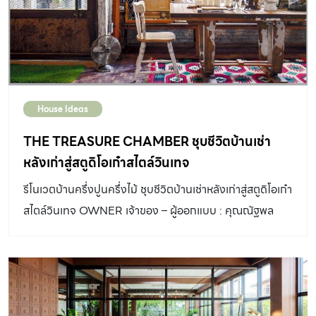
House Ideas
THE TREASURE CHAMBER ชุบชีวิตบ้านเช่า
หลังเก่าสู่สตูดิโอเก๋าสไตล์วินเทจ
รีโนเวตบ้านครึ่งปูนครึ่งไม้ ชุบชีวิตบ้านเช่าหลังเก่าสู่สตูดิโอเก๋า
สไตล์วินเทจ OWNER เจ้าของ – ผู้ออกแบบ : คุณณัฐพล
วุฒิเพ็ชร์ REQUIREMENT เนื่องจากคุณเต้ – ณัฐพล วุฒิ
เพ็ชร์ ต้องการบ้านหลังใหม่ในย่านพระราม 9 ที่สามารถเดิน
ทางไปทำงานได้สะดวกแต่เพราะที่ดินในย่านนี้มีราคาสูง เขาจึง
ต้องตัดสินใจเช่าบ้านเก่าระยะยาวถึง 7 ปี เพื่อรีโนเวตปรับปรุง