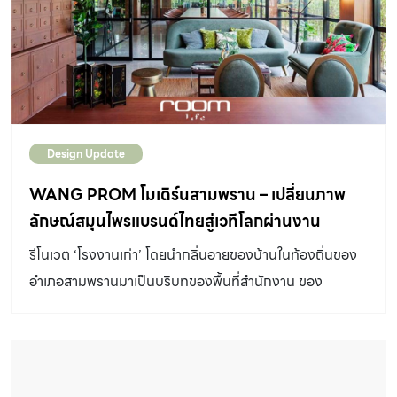
เป็นที่พักอาศัยและเพิ่มฟังก์ชันพิเศษด้วยการต่อเติมสตูดิโอ
ถ่ายภาพเผื่อกรณีที่ต้องทำงานอยู่บ้าน พื้นที่ : 320 ตาราง
เมตร งบประมาณ : 800,000 บาท ระยะเวลา : 2 เดือน
DESIGN CONCEPT American Vintage คือสไตล์ที่
เจ้าของบ้านชื่นชอบเป็นทุนเดิม เสน่ห์ของสไตล์นี้อยู่ที่ความดิบ
ของเท็กซ์เจอร์ในวัสดุต่าง ๆ ไม่ว่าจะเป็นพื้นไม้ ผนังอิฐ ฝ้า
Design Update
เพดาน การโชว์งานระบบ และที่ขาดไม่ได้คือ เฟอร์นิเจอร์ใน
แบบอเมริกันยุคสงครามโลก การตกแต่งสไตล์นี้แตกต่างจาก
WANG PROM โมเดิร์นสามพราน – เปลี่ยนภาพ
สไตล์ลอฟต์ตรงที่อย่างหลังจะเน้นโชว์ความงามของวัสดุ
ลักษณ์สมุนไพรแบรนด์ไทยสู่เวทีโลกผ่านงาน
ประเภทเหล็กเป็นหลัก โดยไม่มีการปรุงแต่งใด ๆ ซึ่งเป็น
ออกแบบ
รีโนเวต ‘โรงงานเก่า’ โดยนำกลิ่นอายของบ้านในท้องถิ่นของ
อิทธิพลที่ได้มาจากยุคปฏิวัติอุตสาหกรรมในอังกฤษ
อำเภอสามพรานมาเป็นบริบทของพื้นที่สำนักงาน ของ
SOLUTION การ รีโนเวตบ้านครึ่งปูนครึ่งไม้ ให้เป็น
‘แบรนด์สมุนไพรวังพรม’ ในสไตล์ ‘ โมเดิร์นสามพราน ’
American […]