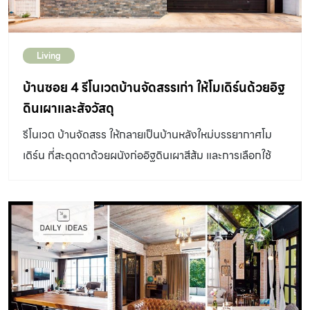
Living
บ้านซอย 4 รีโนเวตบ้านจัดสรรเก่า ให้โมเดิร์นด้วยอิฐ
ดินเผาและสัจวัสดุ
รีโนเวต บ้านจัดสรร ให้กลายเป็นบ้านหลังใหม่บรรยากาศโม
เดิร์น ที่สะดุดตาด้วยผนังก่ออิฐดินเผาสีส้ม และการเลือกใช้
สัจจะวัสดุเรียบง่าย แต่มากด้วยรายละเอียด