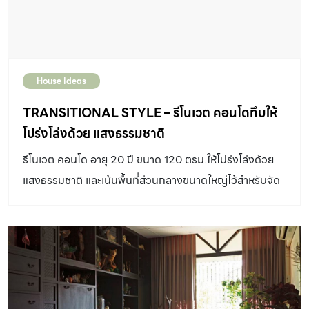
ปัญหาเบื้องต้นในแต่ละกรณี เพื่อเป็นแนวทาง ในการแปลง
โฉมให้บ้านของคุณนั้นเก๋าจนลืมความเก่า กันไปเลย! 1 – รีโน
เวท บ้านปูน ข้ามทศวรรษให้กลายเป็นบ้านลอฟต์โครงสร้าง
เหล็ก ปรับปรุงบ้านชั้นเดียว อายุหลายสิบปีที่ปลูกสร้างมา
House Ideas
ตั้งแต่สมัยคุณปู่คุณย่าให้กลายเป็นที่พักอาศัยและสตูดิโอ
สำหรับออกแบบเสื้อผ้าที่มีรูปลักษณ์ทันสมัยและโปร่งโล่ง ใน
TRANSITIONAL STYLE – รีโนเวต คอนโดทึบให้
สไตล์ Lofxury ซึ่งเป็นการผสมผสานระหว่างสไตล์ Loft กับ
โปร่งโล่งด้วย แสงธรรมชาติ
Luxuryเข้าด้วยกัน เนื่องมาจากเจ้าของบ้านต้องการรีโนเวท
รีโนเวต คอนโด อายุ 20 ปี ขนาด 120 ตรม.ให้โปร่งโล่งด้วย
บ้านให้มีรูปลักษณ์เรียบนิ่งแฝงความดิบเท่สไตล์ลอฟต์ ส่วน
แสงธรรมชาติ และเน้นพื้นที่ส่วนกลางขนาดใหญ่ไว้สำหรับจัด
เฟอร์นิเจอร์บิลท์อินและของตกแต่งขอเน้นสไตล์ลักชัวรี อ่าน
ปาร์ตี้กับเพื่อน ๆ
ต่อ : EKAMAI LOFXURY – รีโนเวทบ้านปูน ให้กลายเป็น
บ้านลอฟต์โครงสร้างเหล็ก พื้นที่ : 345 ตารางเมตร งบ
ประมาณ : 10-11 ล้านบาท ระยะเวลา : ออกแบบ 1 ปี ก่อสร้าง
2 ปี เจ้าของ […]