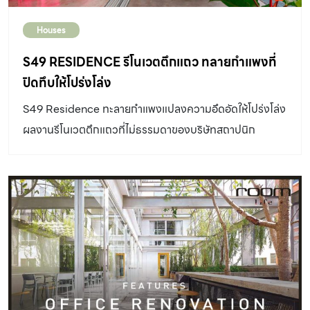
Houses
S49 RESIDENCE รีโนเวตตึกแถว ทลายกำแพงที่
ปิดทึบให้โปร่งโล่ง
S49 Residence ทะลายกำแพงแปลงความอึดอัดให้โปร่งโล่ง
ผลงานรีโนเวตตึกแถวที่ไม่ธรรมดาของบริษัทสถาปนิก
All(zone)